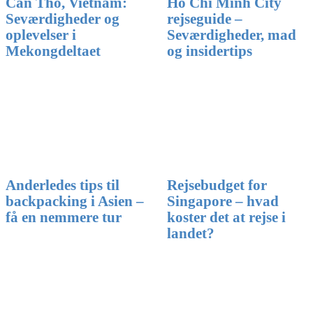
Can Tho, Vietnam:
Ho Chi Minh City
Seværdigheder og
rejseguide –
oplevelser i
Seværdigheder, mad
Mekongdeltaet
og insidertips
Anderledes tips til
Rejsebudget for
backpacking i Asien –
Singapore – hvad
få en nemmere tur
koster det at rejse i
landet?