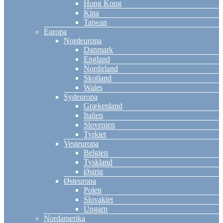
Hong Kong
Kina
Taiwan
Europa
Nordeuropa
Danmark
England
Nordirland
Skotland
Wales
Sydeuropa
Grækenland
Italien
Slovenien
Tyrkiet
Vesteuropa
Belgien
Tyskland
Østrig
Østeuropa
Polen
Slovakiet
Ungarn
Nordamerika