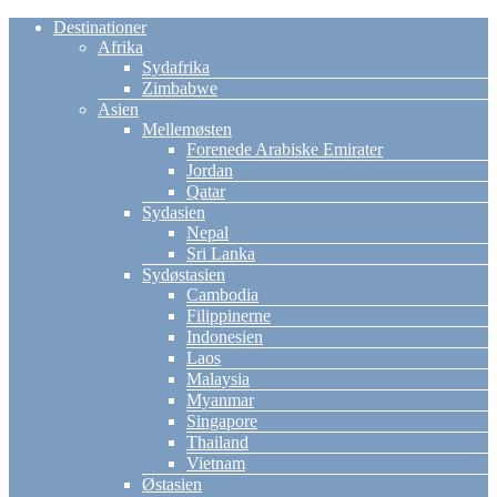
Destinationer
Afrika
Sydafrika
Zimbabwe
Asien
Mellemøsten
Forenede Arabiske Emirater
Jordan
Qatar
Sydasien
Nepal
Sri Lanka
Sydøstasien
Cambodia
Filippinerne
Indonesien
Laos
Malaysia
Myanmar
Singapore
Thailand
Vietnam
Østasien