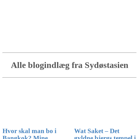
Alle blogindlæg fra Sydøstasien
Wat Saket – Det
Hvor skal man bo i
gyldne bjergs tempel i
Bangkok? Mine