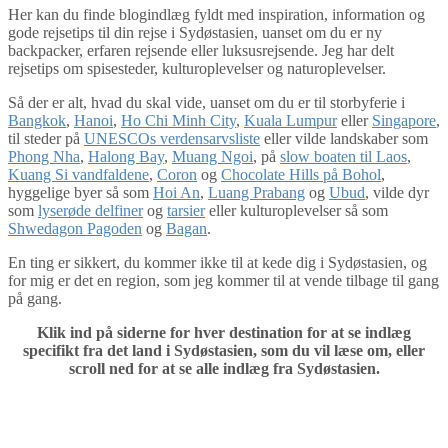
Her kan du finde blogindlæg fyldt med inspiration, information og
gode rejsetips til din rejse i Sydøstasien, uanset om du er ny
backpacker, erfaren rejsende eller luksusrejsende. Jeg har delt
rejsetips om spisesteder, kulturoplevelser og naturoplevelser.
Så der er alt, hvad du skal vide, uanset om du er til storbyferie i
Bangkok
,
Hanoi
,
Ho Chi Minh City
,
Kuala Lumpur
eller
Singapore
,
til steder på
UNESCOs verdensarvsliste
eller vilde landskaber som
Phong Nha
,
Halong Bay
,
Muang Ngoi
, på
slow boaten til Laos
,
Kuang Si vandfaldene
,
Coron
og
Chocolate Hills på Bohol
,
hyggelige byer så som
Hoi An
,
Luang Prabang
og
Ubud
, vilde dyr
som
lyserøde delfiner
og
tarsier
eller kulturoplevelser så som
Shwedagon Pagoden
og
Bagan
.
En ting er sikkert, du kommer ikke til at kede dig i Sydøstasien, og
for mig er det en region, som jeg kommer til at vende tilbage til gang
på gang.
Klik ind på siderne for hver destination for at se indlæg
specifikt fra det land i Sydøstasien, som du vil læse om, eller
scroll ned for at se alle indlæg fra Sydøstasien.