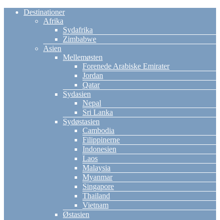
Destinationer
Afrika
Sydafrika
Zimbabwe
Asien
Mellemøsten
Forenede Arabiske Emirater
Jordan
Qatar
Sydasien
Nepal
Sri Lanka
Sydøstasien
Cambodia
Filippinerne
Indonesien
Laos
Malaysia
Myanmar
Singapore
Thailand
Vietnam
Østasien