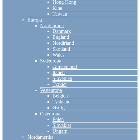
Hong Kong
Kina
Taiwan
Europa
Nordeuropa
Danmark
England
Nordirland
Skotland
Wales
Sydeuropa
Grækenland
Italien
Slovenien
Tyrkiet
Vesteuropa
Belgien
Tyskland
Østrig
Østeuropa
Polen
Slovakiet
Ungarn
Nordamerika