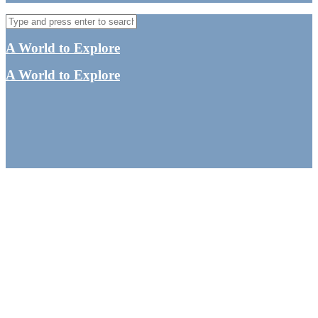
A World to Explore
A World to Explore
Taman Negara National
Park- På eventyr i en af
verdens ældste
regnskove