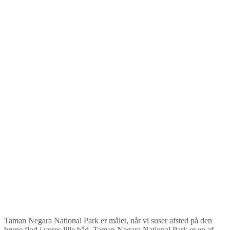
Taman Negara National Park er målet, når vi suser afsted på den
brune flod i vores lille båd. Taman Negara National Park er en af