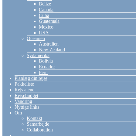
Belize
Canada
Cuba
Guatemala
Mexico
USA
Oceanien
Australien
New Zealand
Sydamerika
Bolivia
Ecuador
Peru
Planlæg din rejse
Pakkeliste
Rejs alene
Rejsebudget
Vandring
Nyttige links
Om
Kontakt
Samarbejde
Collaboration