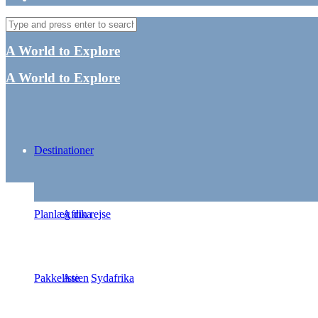
A World to Explore
A World to Explore
Destinationer
Planlæg din rejse
Afrika
Pakkeliste
Asien
Sydafrika