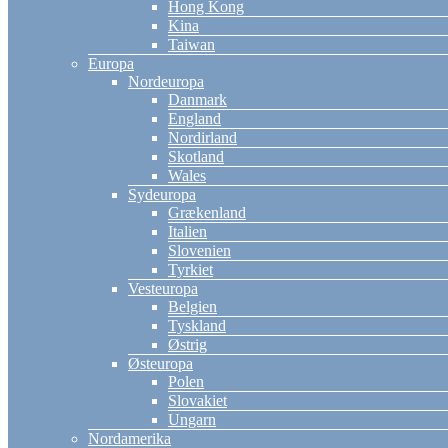
Hong Kong
Kina
Taiwan
Europa
Nordeuropa
Danmark
England
Nordirland
Skotland
Wales
Sydeuropa
Grækenland
Italien
Slovenien
Tyrkiet
Vesteuropa
Belgien
Tyskland
Østrig
Østeuropa
Polen
Slovakiet
Ungarn
Nordamerika