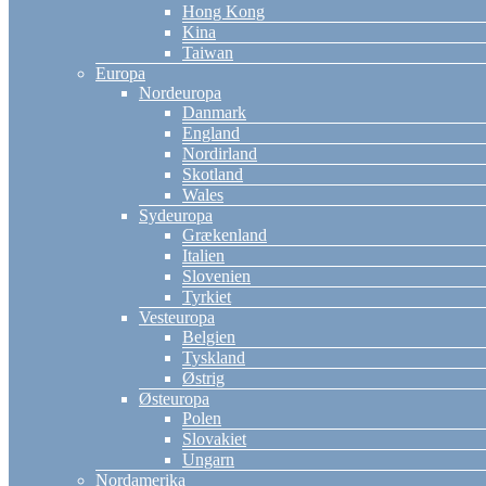
Hong Kong
Kina
Taiwan
Europa
Nordeuropa
Danmark
England
Nordirland
Skotland
Wales
Sydeuropa
Grækenland
Italien
Slovenien
Tyrkiet
Vesteuropa
Belgien
Tyskland
Østrig
Østeuropa
Polen
Slovakiet
Ungarn
Nordamerika