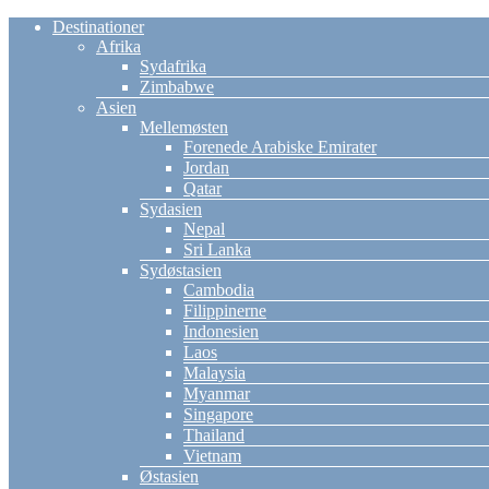
Destinationer
Afrika
Sydafrika
Zimbabwe
Asien
Mellemøsten
Forenede Arabiske Emirater
Jordan
Qatar
Sydasien
Nepal
Sri Lanka
Sydøstasien
Cambodia
Filippinerne
Indonesien
Laos
Malaysia
Myanmar
Singapore
Thailand
Vietnam
Østasien