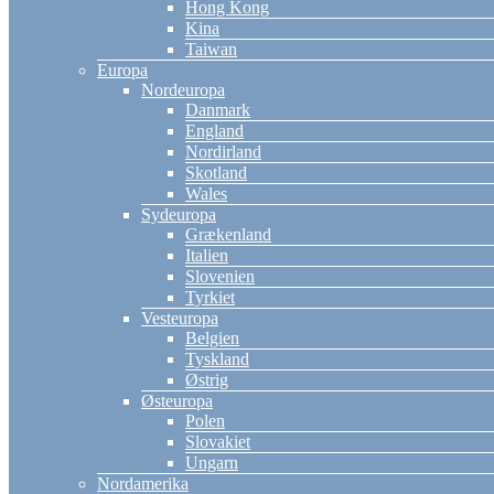
Hong Kong
Kina
Taiwan
Europa
Nordeuropa
Danmark
England
Nordirland
Skotland
Wales
Sydeuropa
Grækenland
Italien
Slovenien
Tyrkiet
Vesteuropa
Belgien
Tyskland
Østrig
Østeuropa
Polen
Slovakiet
Ungarn
Nordamerika