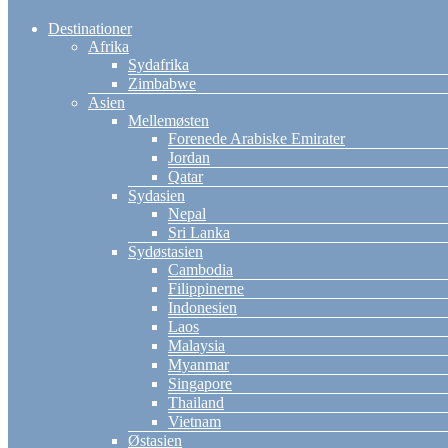
Destinationer
Afrika
Sydafrika
Zimbabwe
Asien
Mellemøsten
Forenede Arabiske Emirater
Jordan
Qatar
Sydasien
Nepal
Sri Lanka
Sydøstasien
Cambodia
Filippinerne
Indonesien
Laos
Malaysia
Myanmar
Singapore
Thailand
Vietnam
Østasien