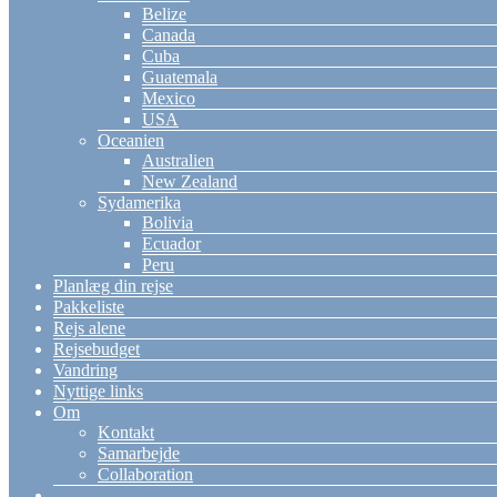
Belize
Canada
Cuba
Guatemala
Mexico
USA
Oceanien
Australien
New Zealand
Sydamerika
Bolivia
Ecuador
Peru
Planlæg din rejse
Pakkeliste
Rejs alene
Rejsebudget
Vandring
Nyttige links
Om
Kontakt
Samarbejde
Collaboration