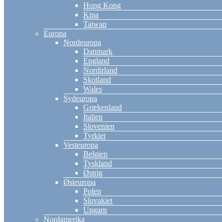
Hong Kong
Kina
Taiwan
Europa
Nordeuropa
Danmark
England
Nordirland
Skotland
Wales
Sydeuropa
Grækenland
Italien
Slovenien
Tyrkiet
Vesteuropa
Belgien
Tyskland
Østrig
Østeuropa
Polen
Slovakiet
Ungarn
Nordamerika