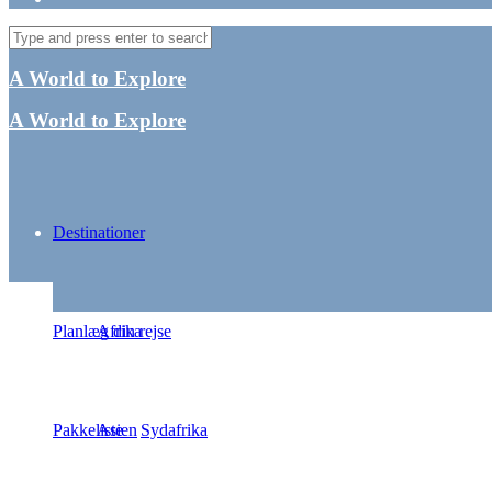
A World to Explore
A World to Explore
Destinationer
Seværdi
Planlæg din rejse
Afrika
Pakkeliste
Asien
Sydafrika