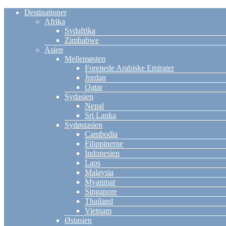
Destinationer
Afrika
Sydafrika
Zimbabwe
Asien
Mellemøsten
Forenede Arabiske Emirater
Jordan
Qatar
Sydasien
Nepal
Sri Lanka
Sydøstasien
Cambodia
Filippinerne
Indonesien
Laos
Malaysia
Myanmar
Singapore
Thailand
Vietnam
Østasien