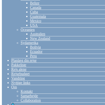
Belize
Canada
Cuba
Guatemala
Mexico
USA
Oceanien
Australien
New Zealand
Sydamerika
Bolivia
Ecuador
Peru
Planlæg din rejse
Pakkeliste
Rejs alene
Rejsebudget
Vandring
Nyttige links
Om
Kontakt
Samarbejde
Collaboration