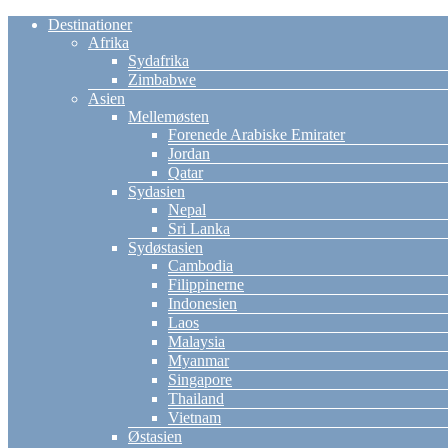
Destinationer
Afrika
Sydafrika
Zimbabwe
Asien
Mellemøsten
Forenede Arabiske Emirater
Jordan
Qatar
Sydasien
Nepal
Sri Lanka
Sydøstasien
Cambodia
Filippinerne
Indonesien
Laos
Malaysia
Myanmar
Singapore
Thailand
Vietnam
Østasien