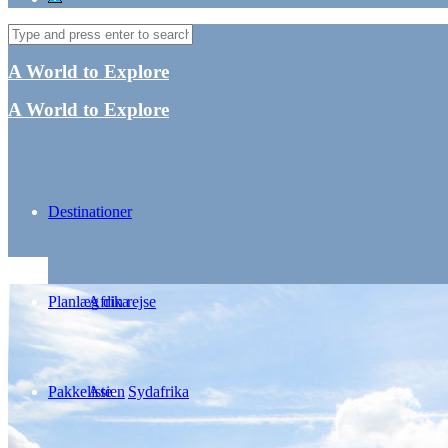
A World to Explore
A World to Explore
Destinationer
Planlæg din rejse
Afrika
Pakkeliste
Asien
Sydafrika