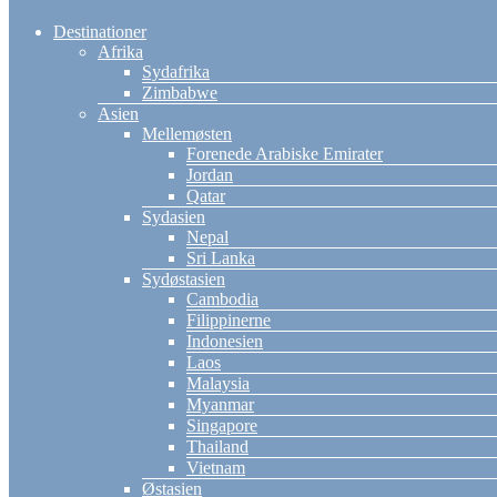
Destinationer
Afrika
Sydafrika
Zimbabwe
Asien
Mellemøsten
Forenede Arabiske Emirater
Jordan
Qatar
Sydasien
Nepal
Sri Lanka
Sydøstasien
Cambodia
Filippinerne
Indonesien
Laos
Malaysia
Myanmar
Singapore
Thailand
Vietnam
Østasien