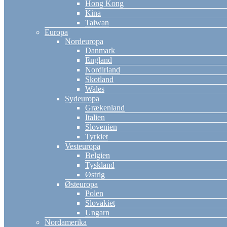
Hong Kong
Kina
Taiwan
Europa
Nordeuropa
Danmark
England
Nordirland
Skotland
Wales
Sydeuropa
Grækenland
Italien
Slovenien
Tyrkiet
Vesteuropa
Belgien
Tyskland
Østrig
Østeuropa
Polen
Slovakiet
Ungarn
Nordamerika