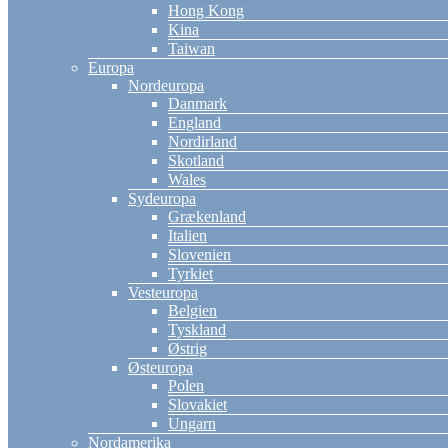
Hong Kong
Kina
Taiwan
Europa
Nordeuropa
Danmark
England
Nordirland
Skotland
Wales
Sydeuropa
Grækenland
Italien
Slovenien
Tyrkiet
Vesteuropa
Belgien
Tyskland
Østrig
Østeuropa
Polen
Slovakiet
Ungarn
Nordamerika