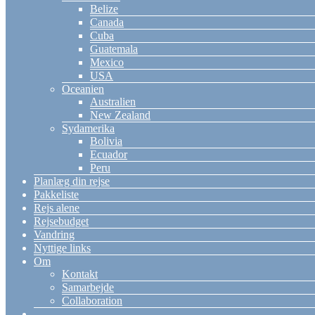
Belize
Canada
Cuba
Guatemala
Mexico
USA
Oceanien
Australien
New Zealand
Sydamerika
Bolivia
Ecuador
Peru
Planlæg din rejse
Pakkeliste
Rejs alene
Rejsebudget
Vandring
Nyttige links
Om
Kontakt
Samarbejde
Collaboration