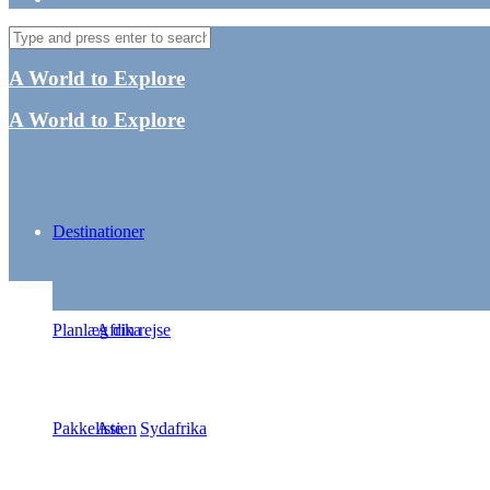
A World to Explore
A World to Explore
Destinationer
Planlæg din rejse
Afrika
Pakkeliste
Asien
Sydafrika