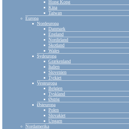
Hong Kong
Kina
Taiwan
Europa
Nordeuropa
Danmark
England
Nordirland
Skotland
Wales
Sydeuropa
Grækenland
Italien
Slovenien
Tyrkiet
Vesteuropa
Belgien
Tyskland
Østrig
Østeuropa
Polen
Slovakiet
Ungarn
Nordamerika