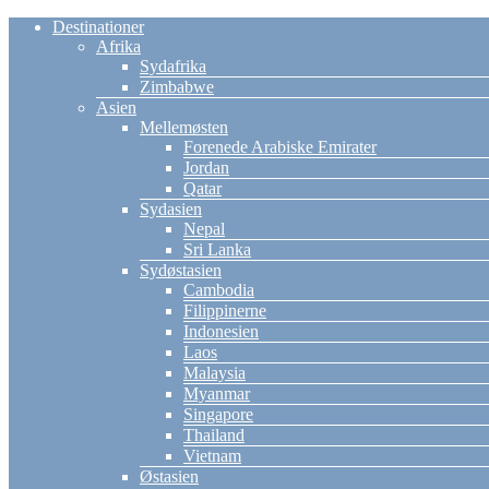
Destinationer
Afrika
Sydafrika
Zimbabwe
Asien
Mellemøsten
Forenede Arabiske Emirater
Jordan
Qatar
Sydasien
Nepal
Sri Lanka
Sydøstasien
Cambodia
Filippinerne
Indonesien
Laos
Malaysia
Myanmar
Singapore
Thailand
Vietnam
Østasien