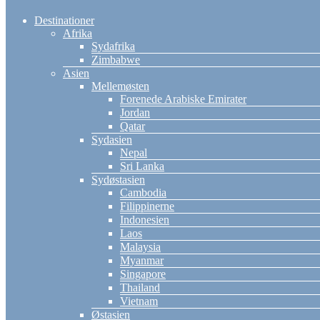
Destinationer
Afrika
Sydafrika
Zimbabwe
Asien
Mellemøsten
Forenede Arabiske Emirater
Jordan
Qatar
Sydasien
Nepal
Sri Lanka
Sydøstasien
Cambodia
Filippinerne
Indonesien
Laos
Malaysia
Myanmar
Singapore
Thailand
Vietnam
Østasien