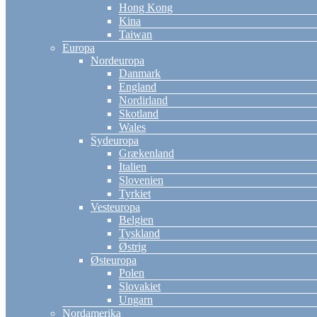
Hong Kong
Kina
Taiwan
Europa
Nordeuropa
Danmark
England
Nordirland
Skotland
Wales
Sydeuropa
Grækenland
Italien
Slovenien
Tyrkiet
Vesteuropa
Belgien
Tyskland
Østrig
Østeuropa
Polen
Slovakiet
Ungarn
Nordamerika