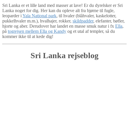
Sri Lanka er et lille land med masser at lave! Er du dyrelsker er Sri
Lanka noget for dig. Her kan du opleve alt fra bjørne til fugle,
leoparder i
Yala National park
, til hvaler (blåhvaler, kaskelotter,
pukkelhvaler m.m.), hvalhajer, rokker,
skildpadder
, elefanter, bøfler,
hjorte og aber. Derudover har landet en masse smuk natur i fx
Ella
,
på
togrejsen mellem Ella og Kandy
og et utal af templer, så du
kommer ikke til at kede dig!
Sri Lanka rejseblog