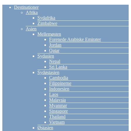
Destinationer
Afrika
Sydafrika
Zimbabwe
Asien
Mellemøsten
Forenede Arabiske Emirater
Jordan
Qatar
Sydasien
Nepal
Sri Lanka
Sydøstasien
Cambodia
Filippinerne
Indonesien
Laos
Malaysia
Myanmar
Singapore
Thailand
Vietnam
Østasien