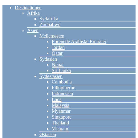
Destinationer
Afrika
Sydafrika
Zimbabwe
Asien
Mellemøsten
Forenede Arabiske Emirater
Jordan
Qatar
Sydasien
Nepal
Sri Lanka
Sydøstasien
Cambodia
Filippinerne
Indonesien
Laos
Malaysia
Myanmar
Singapore
Thailand
Vietnam
Østasien