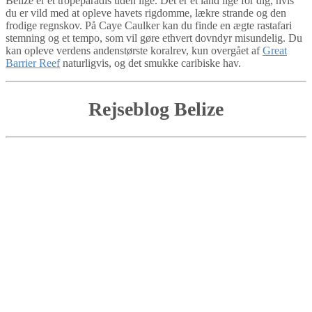
Belize er et tropeparadis uden lige. Det er et land lige for dig, hvis
du er vild med at opleve havets rigdomme, lækre strande og den
frodige regnskov. På Caye Caulker kan du finde en ægte rastafari
stemning og et tempo, som vil gøre ethvert dovndyr misundelig. Du
kan opleve verdens andenstørste koralrev, kun overgået af
Great
Barrier Reef
naturligvis, og det smukke caribiske hav.
Rejseblog Belize