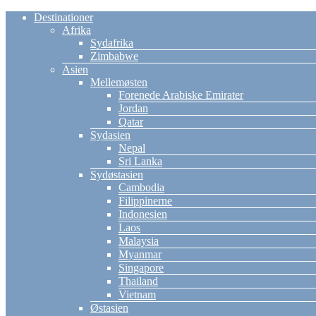
Destinationer
Afrika
Sydafrika
Zimbabwe
Asien
Mellemøsten
Forenede Arabiske Emirater
Jordan
Qatar
Sydasien
Nepal
Sri Lanka
Sydøstasien
Cambodia
Filippinerne
Indonesien
Laos
Malaysia
Myanmar
Singapore
Thailand
Vietnam
Østasien