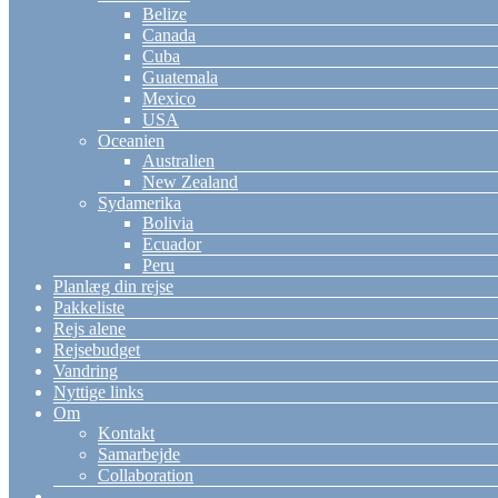
Belize
Canada
Cuba
Guatemala
Mexico
USA
Oceanien
Australien
New Zealand
Sydamerika
Bolivia
Ecuador
Peru
Planlæg din rejse
Pakkeliste
Rejs alene
Rejsebudget
Vandring
Nyttige links
Om
Kontakt
Samarbejde
Collaboration