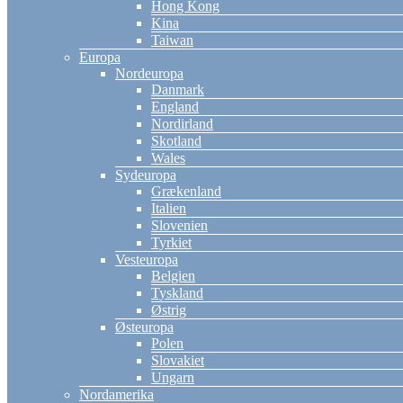
Hong Kong
Kina
Taiwan
Europa
Nordeuropa
Danmark
England
Nordirland
Skotland
Wales
Sydeuropa
Grækenland
Italien
Slovenien
Tyrkiet
Vesteuropa
Belgien
Tyskland
Østrig
Østeuropa
Polen
Slovakiet
Ungarn
Nordamerika