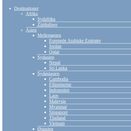
Destinationer
Afrika
Sydafrika
Zimbabwe
Asien
Mellemøsten
Forenede Arabiske Emirater
Jordan
Qatar
Sydasien
Nepal
Sri Lanka
Sydøstasien
Cambodia
Filippinerne
Indonesien
Laos
Malaysia
Myanmar
Singapore
Thailand
Vietnam
Østasien