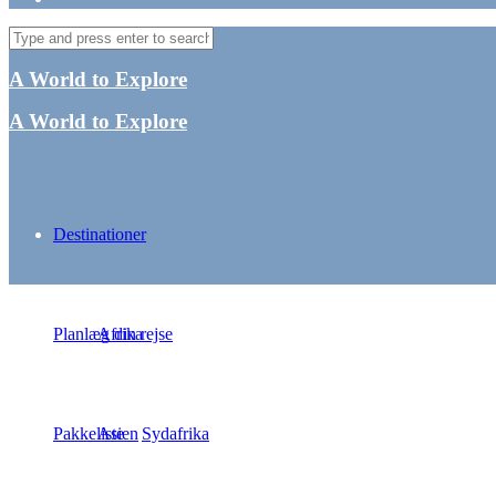
A World to Explore
A World to Explore
Destinationer
Planlæg din rejse
Afrika
Pakkeliste
Asien
Sydafrika