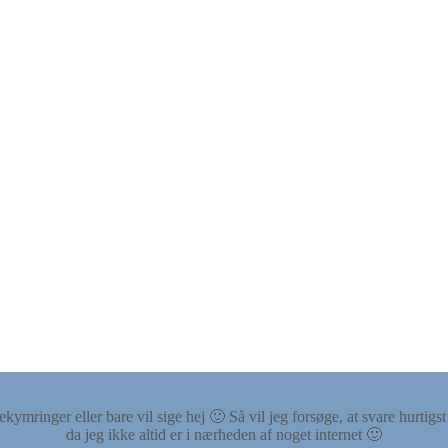
ymringer eller bare vil sige hej 🙂 Så vil jeg forsøge, at svare hurtigs
da jeg ikke altid er i nærheden af noget internet 🙂