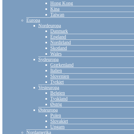
Hong Kong
Kina
Taiwan
Europa
Nordeuropa
Danmark
England
Nordirland
Skotland
Wales
Sydeuropa
Grækenland
Italien
Slovenien
Tyrkiet
Vesteuropa
Belgien
Tyskland
Østrig
Østeuropa
Polen
Slovakiet
Ungarn
Nordamerika