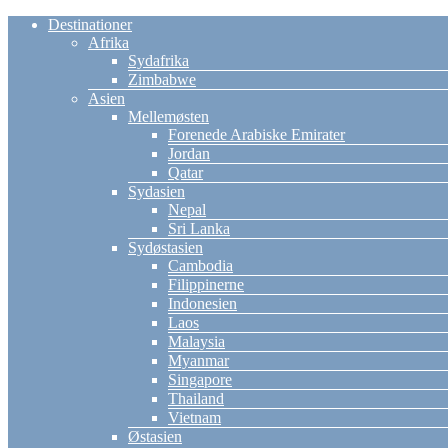
Destinationer
Afrika
Sydafrika
Zimbabwe
Asien
Mellemøsten
Forenede Arabiske Emirater
Jordan
Qatar
Sydasien
Nepal
Sri Lanka
Sydøstasien
Cambodia
Filippinerne
Indonesien
Laos
Malaysia
Myanmar
Singapore
Thailand
Vietnam
Østasien