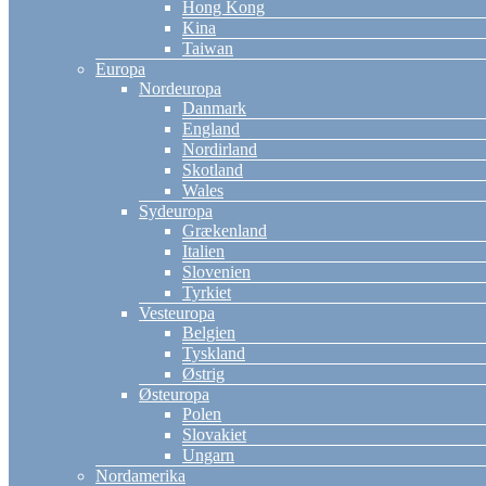
Hong Kong
Kina
Taiwan
Europa
Nordeuropa
Danmark
England
Nordirland
Skotland
Wales
Sydeuropa
Grækenland
Italien
Slovenien
Tyrkiet
Vesteuropa
Belgien
Tyskland
Østrig
Østeuropa
Polen
Slovakiet
Ungarn
Nordamerika