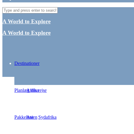
A World to Explore
A World to Explore
Destinationer
Planlæg din rejse
Afrika
Pakkeliste
Asien
Sydafrika