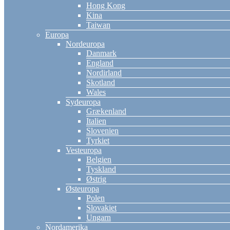
Hong Kong
Kina
Taiwan
Europa
Nordeuropa
Danmark
England
Nordirland
Skotland
Wales
Sydeuropa
Grækenland
Italien
Slovenien
Tyrkiet
Vesteuropa
Belgien
Tyskland
Østrig
Østeuropa
Polen
Slovakiet
Ungarn
Nordamerika