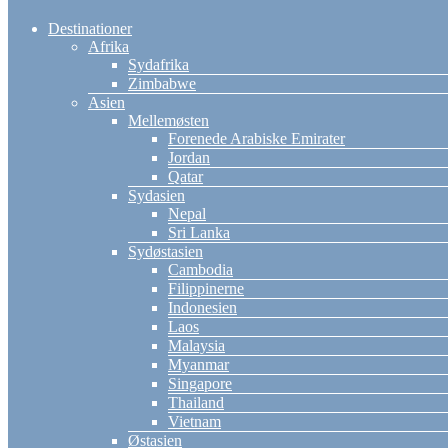
Destinationer
Afrika
Sydafrika
Zimbabwe
Asien
Mellemøsten
Forenede Arabiske Emirater
Jordan
Qatar
Sydasien
Nepal
Sri Lanka
Sydøstasien
Cambodia
Filippinerne
Indonesien
Laos
Malaysia
Myanmar
Singapore
Thailand
Vietnam
Østasien