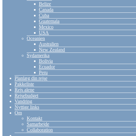
Belize
Canada
Cuba
Guatemala
Mexico
USA
Oceanien
Australien
New Zealand
Sydamerika
Bolivia
Ecuador
Peru
Planlæg din rejse
Pakkeliste
Rejs alene
Rejsebudget
Vandring
Nyttige links
Om
Kontakt
Samarbejde
Collaboration