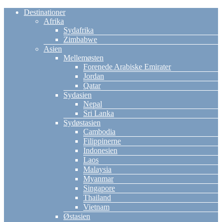
Destinationer
Afrika
Sydafrika
Zimbabwe
Asien
Mellemøsten
Forenede Arabiske Emirater
Jordan
Qatar
Sydasien
Nepal
Sri Lanka
Sydøstasien
Cambodia
Filippinerne
Indonesien
Laos
Malaysia
Myanmar
Singapore
Thailand
Vietnam
Østasien