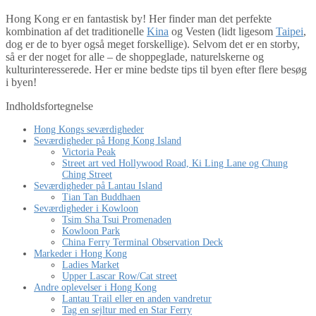
Hong Kong er en fantastisk by! Her finder man det perfekte
kombination af det traditionelle
Kina
og Vesten (lidt ligesom
Taipei
,
dog er de to byer også meget forskellige). Selvom det er en storby,
så er der noget for alle – de shoppeglade, naturelskerne og
kulturinteresserede. Her er mine bedste tips til byen efter flere besøg
i byen!
Indholdsfortegnelse
Hong Kongs seværdigheder
Seværdigheder på Hong Kong Island
Victoria Peak
Street art ved Hollywood Road, Ki Ling Lane og Chung
Ching Street
Seværdigheder på Lantau Island
Tian Tan Buddhaen
Seværdigheder i Kowloon
Tsim Sha Tsui Promenaden
Kowloon Park
China Ferry Terminal Observation Deck
Markeder i Hong Kong
Ladies Market
Upper Lascar Row/Cat street
Andre oplevelser i Hong Kong
Lantau Trail eller en anden vandretur
Tag en sejltur med en Star Ferry