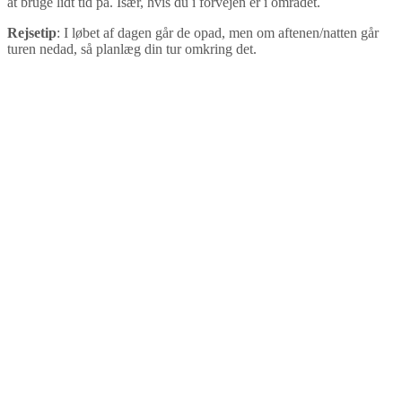
at bruge lidt tid på. Især, hvis du i forvejen er i området.
Rejsetip
: I løbet af dagen går de opad, men om aftenen/natten går
turen nedad, så planlæg din tur omkring det.