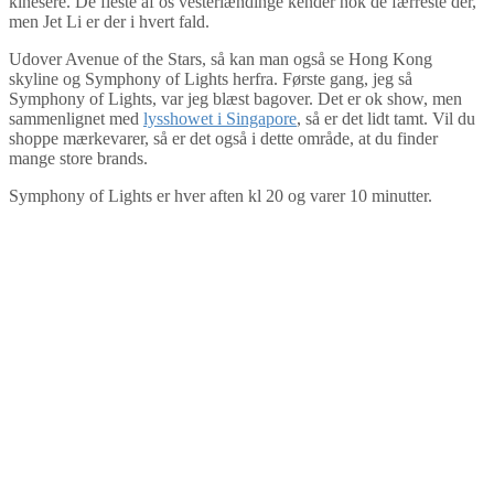
kinesere. De fleste af os vesterlændinge kender nok de færreste der,
men Jet Li er der i hvert fald.
Udover Avenue of the Stars, så kan man også se Hong Kong
skyline og Symphony of Lights herfra. Første gang, jeg så
Symphony of Lights, var jeg blæst bagover. Det er ok show, men
sammenlignet med
lysshowet i Singapore
, så er det lidt tamt. Vil du
shoppe mærkevarer, så er det også i dette område, at du finder
mange store brands.
Symphony of Lights er hver aften kl 20 og varer 10 minutter.