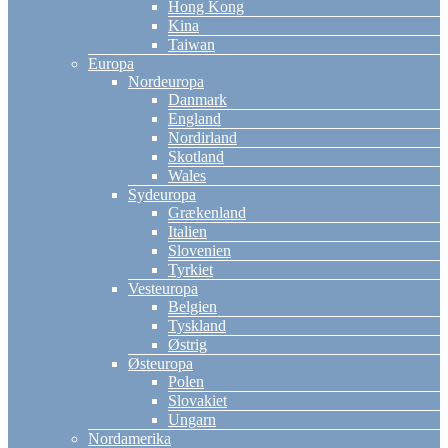
Hong Kong
Kina
Taiwan
Europa
Nordeuropa
Danmark
England
Nordirland
Skotland
Wales
Sydeuropa
Grækenland
Italien
Slovenien
Tyrkiet
Vesteuropa
Belgien
Tyskland
Østrig
Østeuropa
Polen
Slovakiet
Ungarn
Nordamerika