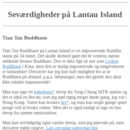
Seværdigheder på Lantau Island
Tian Tan Buddhaen
Tian Tan Buddhaen på Lantau Island er en imponerende Buddha
statue på 34 meter. Det skulle dermed gøre det til verdens største
siddende bronze Buddhaer. Den er ikke lige så stor som
Leshan
Buddhaen
i Kina, men den er stadig imponerende og omgivelserne
er fantastiske! Desværre har jeg kun haft mulighed for at se
Buddhaen på afstand, p.g.a. tidsmangel, men det gjorde den altså
ikke mindre imponerende!
Man kan tage en
kabelbane*
derop fra Tung Chung MTR station og
det er altså en flot tur, som jeg nød rigtig meget første gang, jeg var i
Hong Kong. Turen kan bookes
her*
, og man kan nogle gange spare
penge ved at booke online. Men det er også muligt at tage en bus
derop fra samme metrostation.
Man kan selvfølgelig også vandre derop, som jeg prøvede på, men
desværre måtte opgive.
Læs om mine oplevelser her
.