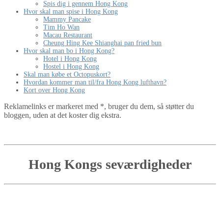
Spis dig i gennem Hong Kong
Hvor skal man spise i Hong Kong
Mammy Pancake
Tim Ho Wan
Macau Restaurant
Cheung Hing Kee Shianghai pan fried bun
Hvor skal man bo i Hong Kong?
Hotel i Hong Kong
Hostel i Hong Kong
Skal man købe et Octopuskort?
Hvordan kommer man til/fra Hong Kong lufthavn?
Kort over Hong Kong
Reklamelinks er markeret med *, bruger du dem, så støtter du
bloggen, uden at det koster dig ekstra.
Hong Kongs seværdigheder