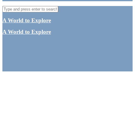
A World to Explore
A World to Explore
Hong Kong rejseguide –
Seværdigheder,
overnatninger og mad
By
Tine
Asien
,
Hong Kong
,
Østasien