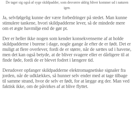
De tager sig også af syge skildpadder, som desværre aldrig bliver kommer ud i naturen
igen.
Ja, selvfølgelig kunne der være forbedringer på stedet. Man kunne
stimulere tankene, hvori skildpadderne lever, så de mindede mere
om et ægte havmiljø end de gør pt.
Der er heller ikke nogen som kender konsekvenserne af at holde
skildpadderne i burene i dage, nogle gange år efter de er født. Det er
muligt at flere overlever, fordi de er større, når de sættes ud i havene,
men det kan også betyde, at de bliver svagere eller er dårligere til at
finde føde, fordi de er blevet fodret i længere tid.
Derudover opfanger skildpadderne elektromagnetiske signaler fra
jorden, når de udklækkes, så hunner selv ender med at tage tilbage
til samme strand, hvor de selv er født, for at lægge æg der. Man ved
faktisk ikke, om de påvirkes af at blive flyttet.