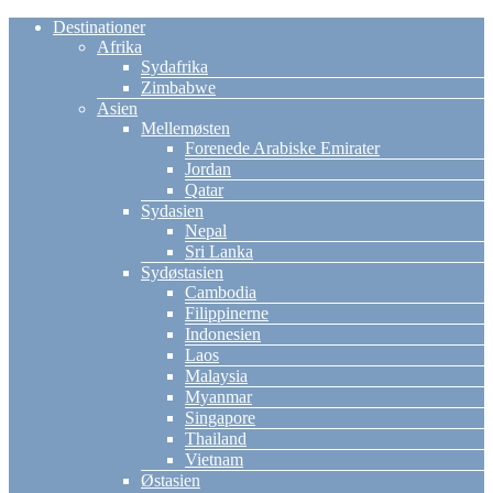
Destinationer
Afrika
Sydafrika
Zimbabwe
Asien
Mellemøsten
Forenede Arabiske Emirater
Jordan
Qatar
Sydasien
Nepal
Sri Lanka
Sydøstasien
Cambodia
Filippinerne
Indonesien
Laos
Malaysia
Myanmar
Singapore
Thailand
Vietnam
Østasien