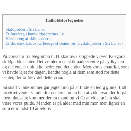
By
Tine
Sri Lanka
,
Sydasien
Indholdsfortegnelse
Skildpadder i Sri Lanka
Et foredrag i havskildpaddernes liv
Håndtering af skildpadderne
Er det etisk korrekt at besøge et center for havskildpadder i Sri Lanka?
På vores tur fra Negombo til Hikkaduwa stoppede vi ved Kosgoda
skildpadde center. Det vrimler med skildpaddecentre på sydkysten
og det ene er nok ikke bedre end det andet. Men vores chauffør, som
vi havde lejet for dagen, kendte nogle af dem som stod for dette
center, derfor blev det dette vi så.
Så snart vi ankommer går jagten ind på at finde en ledig guide. Lidt
forvirret venter vi udenfor centeret, uden helt at vide hvad der forgår,
men pludselig kommer der en mand og vi får at vide, at han skal
være vores guide. Manden er på alder med min mor, men ligner en
som er mindst 10 år ældre.