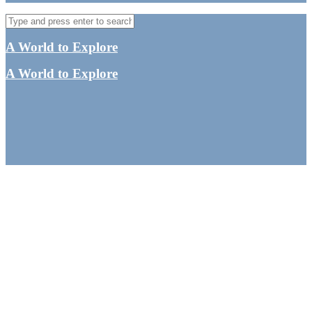
A World to Explore
A World to Explore
Besøg på et center for
havskildpadder i Sri
Lanka – Er det etisk
korrekt?