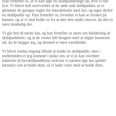
Han fortæller os, at vi kan tage en skildpaddeunge op, hvis vi har
lyst. Vi bliver helt overvældet af de søde små skildpadder, at vi
glemmer de gængse regler for interaktioner med dyr, og tager derfor
en skildpadde op. Han fortæller os, hvordan vi kan se forskel på
kønnet, og at vi skal holde os fra at røre den under maven, da den er
mest skrøbelig der.
Vi går hen til næste kar, og han fortæller os mere om håndtering af
skildpadderne, og at de venter lidt længere med at slippe hunnerne
ud, da de lægger æg, og dermed er mest værdifulde.
Vi bliver endnu engang tilbudt at holde en skildpadde, men i
mellemtiden er jeg kommet i tanke om, at vi jo kan overføre
bakterier til havskildpadderne (selvom vi næsten lige har sprittet
hænder) ved at holde dem, så vi lader være med at holde flere.