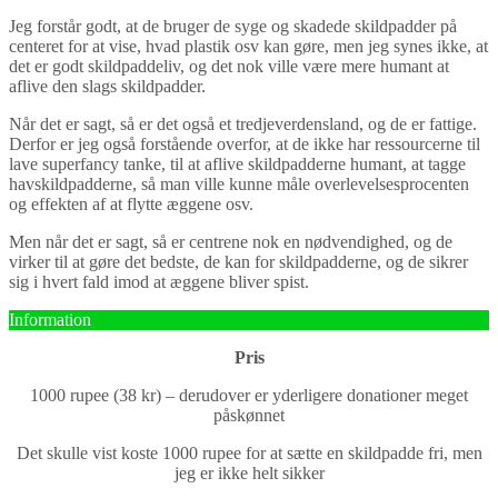
Jeg forstår godt, at de bruger de syge og skadede skildpadder på
centeret for at vise, hvad plastik osv kan gøre, men jeg synes ikke, at
det er godt skildpaddeliv, og det nok ville være mere humant at
aflive den slags skildpadder.
Når det er sagt, så er det også et tredjeverdensland, og de er fattige.
Derfor er jeg også forstående overfor, at de ikke har ressourcerne til
lave superfancy tanke, til at aflive skildpadderne humant, at tagge
havskildpadderne, så man ville kunne måle overlevelsesprocenten
og effekten af at flytte æggene osv.
Men når det er sagt, så er centrene nok en nødvendighed, og de
virker til at gøre det bedste, de kan for skildpadderne, og de sikrer
sig i hvert fald imod at æggene bliver spist.
Information
Pris
1000 rupee (38 kr) – derudover er yderligere donationer meget
påskønnet
Det skulle vist koste 1000 rupee for at sætte en skildpadde fri, men
jeg er ikke helt sikker