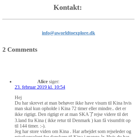
Kontakt:
info@aworldtoexplore.dk
2 Comments
Alice
siger:
23. februar 2019 kl. 10:54
Hej
Du har skrevet at man behøver ikke have visum til Kina hvis
man skal kun opholde i Kina 72 timer eller mindre.. det er
ikke rigtigt. Den rigtigt er at man SKA了rejse videre til det
3.land fra Kina ( ikke retur til Denmark ) kan få visumfrit op
til 144 timer. :-).
Jeg har store viden om Kina . Har arbejdet som rejseleder og
rejsekonsulent for danskere til Kina i mange år. Hvis du har