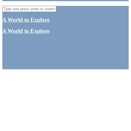
A World to Explore
A World to Explore
Samarbejde med
rejsebloggen A World to
Explore
Danmarks førende rejseblog om solorejser,