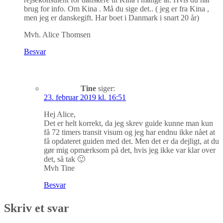
brug for info. Om Kina . Må du sige det.. ( jeg er fra Kina ,
men jeg er danskegift. Har boet i Danmark i snart 20 år)
Mvh. Alice Thomsen
Besvar
Tine
siger:
23. februar 2019 kl. 16:51
Hej Alice,
Det er helt korrekt, da jeg skrev guide kunne man kun
få 72 timers transit visum og jeg har endnu ikke nået at
få opdateret guiden med det. Men det er da dejligt, at du
gør mig opmærksom på det, hvis jeg ikke var klar over
det, så tak 🙂
Mvh Tine
Besvar
Skriv et svar