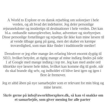
naturoplevelser og storbyrejser
A World to Explore er en dansk rejseblog om solorejser i hele
verden, og alt hvad det indebærer. Jeg deler personlige
rejseanekdoter og insidertips til destinationer i hele verden. Det kan
bl.a. omhandle naturoplevelser, kultur, adventure og storbyrejser.
Disse personlige fortællinger og rejsetips får ikke kun mine læsere til
at vende tilbage gang på gang, men det skaber en kæmpe
troværdighed, som man ikke finder i traditionelle medier!
Derudover er jeg efter mange års erfaring blevet enormt dygtig til
SEO, hvilket betyder, at rigtig mange af mine indlæg findes på side
1 af Google med mange indlæg i top tre. Jeg kan med andre ord
tiltrække nye læsere hele tiden, hvilket kan komme dig til gode, når
du skal brande dig selv, og indholdet vil blive læst igen og igen i
flere år fremover.
Jeg er altid åben på nye samarbejder som er relevant for min blog og
mine læsere.
Skriv gerne på info@aworldtoexplore.dk, så kan vi snakke om
et samarbejde, som giver mening for alle parter