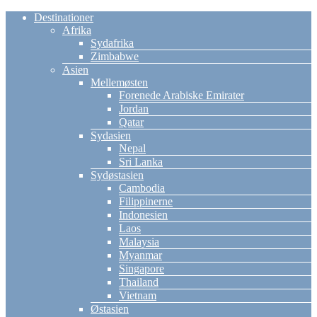
Destinationer
Afrika
Sydafrika
Zimbabwe
Asien
Mellemøsten
Forenede Arabiske Emirater
Jordan
Qatar
Sydasien
Nepal
Sri Lanka
Sydøstasien
Cambodia
Filippinerne
Indonesien
Laos
Malaysia
Myanmar
Singapore
Thailand
Vietnam
Østasien