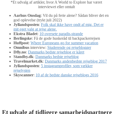
*Et udvalg af artikler, hvor A World to Explore har været
interviewet eller omtalt
Aarhus Onsdag
: Vil du på ferie alene? Sådan bliver det en
god oplevelse (trykt juli 2022)
Jyllandsposten
:
Folk skal ikke have ondt af mig. Det er
mit eget valg at rejse alene.
Ekstra Bladet
:
10 oversete paradis-strande
Berlingske
: Få de gode huskeråd til backpackerrejsen
Huffpost
:
Where Europeans go for summer vacation
Omnibus
interview:
Studerende og rejseblogger
Dfly.no
:
Danmarks bedste rejseblog er kåret
Standby.dk
:
Danmarks bedste rejseblog
Travelmarket.dk
:
Danmarks andenbedste rejseblog 2017
Jyllandsposten
:
5 instagramprofiler, som vækker
rejselysten
Skyscanner
:
10 af de bedste danske rejseblogs 2016
Et udvalg af tidligere samarbejdspartnere