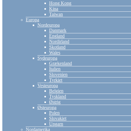
Hong Kong
Kina
Taiwan
Europa
Nordeuropa
Danmark
England
Nordirland
Skotland
Wales
Sydeuropa
Grækenland
Italien
Slovenien
Tyrkiet
Vesteuropa
Belgien
Tyskland
Østrig
Østeuropa
Polen
Slovakiet
Ungarn
Nordamerika