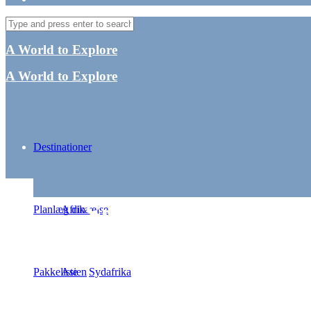
A World to Explore
A World to Explore
Destinationer
Singapore rejsegui
Planlæg din rejse
Afrika
Pakkeliste
Asien
Sydafrika