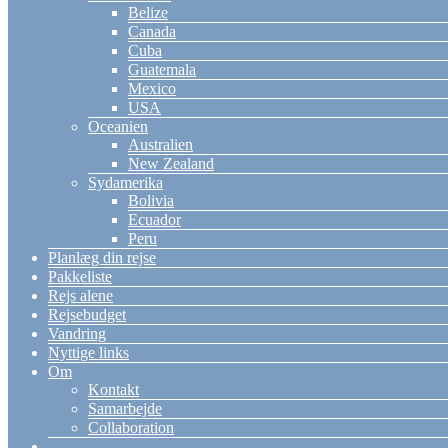
Belize
Canada
Cuba
Guatemala
Mexico
USA
Oceanien
Australien
New Zealand
Sydamerika
Bolivia
Ecuador
Peru
Planlæg din rejse
Pakkeliste
Rejs alene
Rejsebudget
Vandring
Nyttige links
Om
Kontakt
Samarbejde
Collaboration