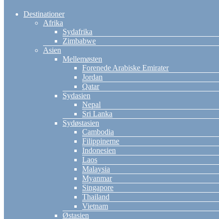
Destinationer
Afrika
Sydafrika
Zimbabwe
Asien
Mellemøsten
Forenede Arabiske Emirater
Jordan
Qatar
Sydasien
Nepal
Sri Lanka
Sydøstasien
Cambodia
Filippinerne
Indonesien
Laos
Malaysia
Myanmar
Singapore
Thailand
Vietnam
Østasien