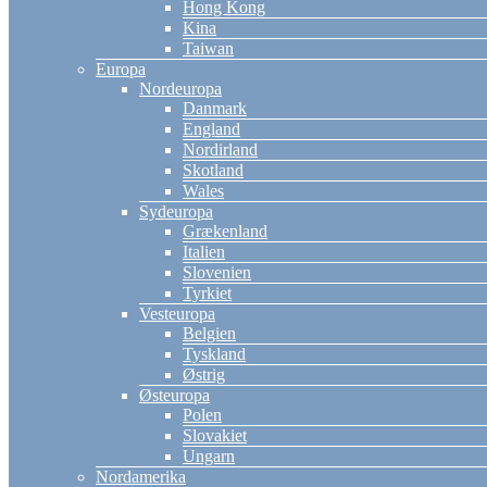
Hong Kong
Kina
Taiwan
Europa
Nordeuropa
Danmark
England
Nordirland
Skotland
Wales
Sydeuropa
Grækenland
Italien
Slovenien
Tyrkiet
Vesteuropa
Belgien
Tyskland
Østrig
Østeuropa
Polen
Slovakiet
Ungarn
Nordamerika