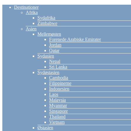
Destinationer
Afrika
Sydafrika
Zimbabwe
Asien
Mellemøsten
Forenede Arabiske Emirater
Jordan
Qatar
Sydasien
Nepal
Sri Lanka
Sydøstasien
Cambodia
Filippinerne
Indonesien
Laos
Malaysia
Myanmar
Singapore
Thailand
Vietnam
Østasien