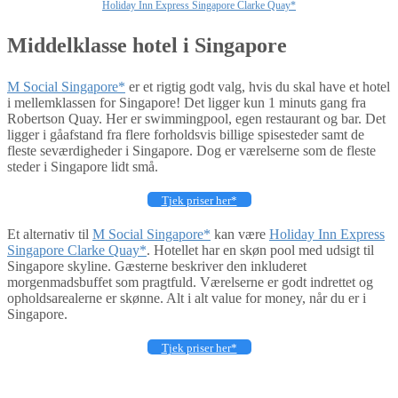
Holiday Inn Express Singapore Clarke Quay*
Middelklasse hotel i Singapore
M Social Singapore*
er et rigtig godt valg, hvis du skal have et hotel
i mellemklassen for Singapore! Det ligger kun 1 minuts gang fra
Robertson Quay. Her er swimmingpool, egen restaurant og bar. Det
ligger i gåafstand fra flere forholdsvis billige spisesteder samt de
fleste seværdigheder i Singapore. Dog er værelserne som de fleste
steder i Singapore lidt små.
Tjek priser her*
Et alternativ til
M Social Singapore*
kan væ
re
Holiday Inn Express
Singapore Clarke Quay*
. Hotellet har en skøn pool med udsigt til
Singapore skyline. Gæsterne beskriver den inkluderet
morgenmadsbuffet som pragtfuld. Værelserne er godt indrettet og
opholdsarealerne er skønne. Alt i alt value for money, når du er i
Singapore.
Tjek priser her*