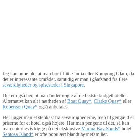
Jeg kan anbefale, at man bor i Little India eller Kampong Glam, da
det er interessante områder, samtidig er man i gåafstand fra flere
seværdigheder og spisesteder i Singapore
.
Det er også her, at man finder nogle af de bedste budgethoteller.
Alternativt kan alt i nærheden af
Boat Quay*
,
Clarke Quay*
eller
Robertson Quay*
også anbefales.
Her ligger man et stenkast fra seværdighederne, men til gengæld er
priserne for et hotel også højere. Har man pengene til det, så kan
man naturligvis kigge på det eksklusive
Marina Bay Sands*
hotel.
Sentosa Island*
er ofte populært blandt børnefamilier.