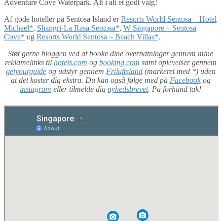
Adventure Cove Waterpark. Alt i alt et godt valg!
Af gode hoteller på Sentosa Island er
Resorts World Sentosa – Hotel
Michael*
,
Shangri-La Rasa Sentosa*
,
W Singapore – Sentosa
Cove*
og
Resorts World Sentosa – Beach Villas*
.
Støt gerne bloggen ved at booke dine overnatninger gennem mine
reklamelinks til
hotels.com
og
booking.com
samt oplevelser gennem
getyourguide
og udstyr gennem
Friluftsland
(markeret med *) uden
at det koster dig ekstra. Du kan også følge med på
Facebook
og
instagram
eller tilmelde dig
nyhedsbrevet
. På forhånd tak!