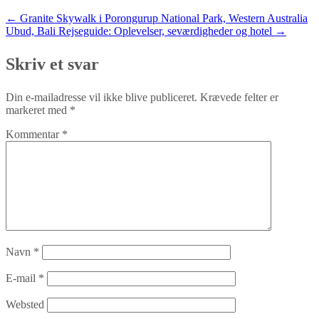
Post
←
Granite Skywalk i Porongurup National Park, Western Australia
Ubud, Bali Rejseguide: Oplevelser, seværdigheder og hotel
→
navigation
Skriv et svar
Din e-mailadresse vil ikke blive publiceret.
Krævede felter er
markeret med
*
Kommentar
*
Navn
*
E-mail
*
Websted