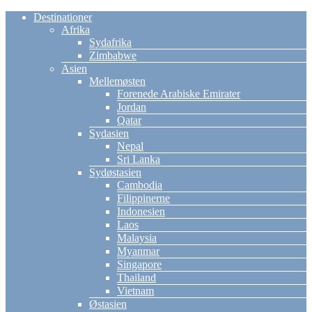
Destinationer
Afrika
Sydafrika
Zimbabwe
Asien
Mellemøsten
Forenede Arabiske Emirater
Jordan
Qatar
Sydasien
Nepal
Sri Lanka
Sydøstasien
Cambodia
Filippinerne
Indonesien
Laos
Malaysia
Myanmar
Singapore
Thailand
Vietnam
Østasien