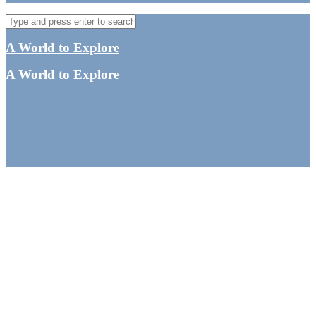
A World to Explore
A World to Explore
Hvor skal man bo i
Singapore? Mine
anbefalinger til et
hostel/hotel i Singapore