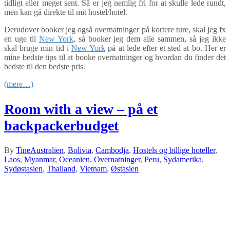
tidligt eller meget sent. Så er jeg nemlig fri for at skulle lede rundt,
men kan gå direkte til mit hostel/hotel.
Derudover booker jeg også overnatninger på kortere ture, skal jeg fx
en uge til
New York
, så booker jeg dem alle sammen, så jeg ikke
skal bruge min tid i
New York
på at lede efter et sted at bo. Her er
mine bedste tips til at booke overnatninger og hvordan du finder det
bedste til den bedste pris.
(mere…)
Room with a view – på et
backpackerbudget
By
Tine
Australien
,
Bolivia
,
Cambodja
,
Hostels og billige hoteller
,
Laos
,
Myanmar
,
Oceanien
,
Overnatninger
,
Peru
,
Sydamerika
,
Sydøstasien
,
Thailand
,
Vietnam
,
Østasien