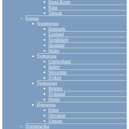
Hong Kong
Kina
Taiwan
Europa
Nordeuropa
Danmark
England
Nordirland
Skotland
Wales
Sydeuropa
Grækenland
Italien
Slovenien
Tyrkiet
Vesteuropa
Belgien
Tyskland
Østrig
Østeuropa
Polen
Slovakiet
Ungarn
Nordamerika