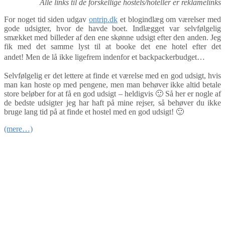
Alle links til de forskellige hostels/hoteller er reklamelinks
For noget tid siden udgav
ontrip.dk
et blogindlæg om værelser med
gode udsigter, hvor de havde boet. Indlægget var selvfølgelig
smækket med billeder af den ene skønne udsigt efter den anden. Jeg
fik med det samme lyst til at booke det ene hotel efter det
andet!
Men de lå ikke ligefrem indenfor et backpackerbudget…
Selvfølgelig er det lettere at finde et værelse med en god udsigt, hvis
man kan hoste op med pengene, men man behøver ikke altid betale
store beløber for at få en god udsigt – heldigvis 🙂 Så her er nogle af
de bedste udsigter jeg har haft på mine rejser, så behøver du ikke
bruge lang tid på at finde et hostel med en god udsigt! 🙂
(mere…)