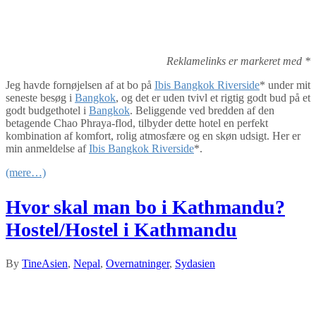
Reklamelinks er markeret med *
Jeg havde fornøjelsen af at bo på
Ibis Bangkok Riverside
* under mit
seneste besøg i
Bangkok
, og det er uden tvivl et rigtig godt bud på et
godt budgethotel i
Bangkok
. Beliggende ved bredden af den
betagende Chao Phraya-flod, tilbyder dette hotel en perfekt
kombination af komfort, rolig atmosfære og en skøn udsigt. Her er
min anmeldelse af
Ibis Bangkok Riverside
*.
(mere…)
Hvor skal man bo i Kathmandu?
Hostel/Hostel i Kathmandu
By
Tine
Asien
,
Nepal
,
Overnatninger
,
Sydasien