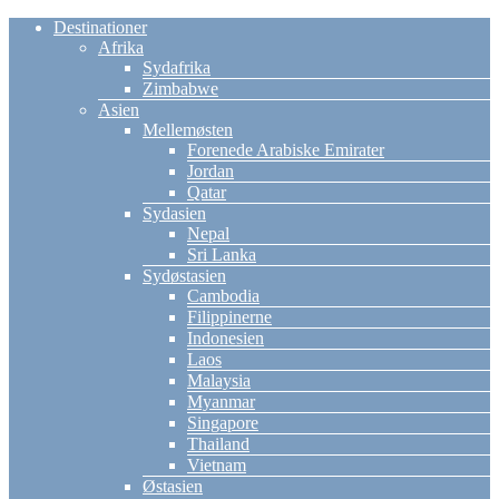
Destinationer
Afrika
Sydafrika
Zimbabwe
Asien
Mellemøsten
Forenede Arabiske Emirater
Jordan
Qatar
Sydasien
Nepal
Sri Lanka
Sydøstasien
Cambodia
Filippinerne
Indonesien
Laos
Malaysia
Myanmar
Singapore
Thailand
Vietnam
Østasien