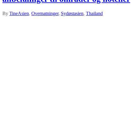
By
Tine
Asien
,
Overnatninger
,
Sydøstasien
,
Thailand