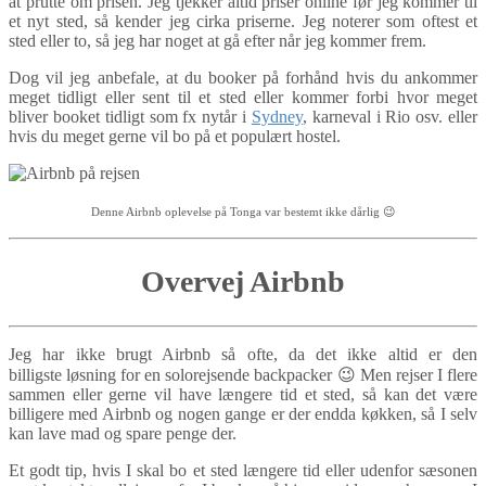
at prutte om prisen. Jeg tjekker altid priser online før jeg kommer til
et nyt sted, så kender jeg cirka priserne. Jeg noterer som oftest et
sted eller to, så jeg har noget at gå efter når jeg kommer frem.
Dog vil jeg anbefale, at du booker på forhånd hvis du ankommer
meget tidligt eller sent til et sted eller kommer forbi hvor meget
bliver booket tidligt som fx nytår i
Sydney
, karneval i Rio osv. eller
hvis du meget gerne vil bo på et populært hostel.
Denne Airbnb oplevelse på Tonga var bestemt ikke dårlig 😉
Overvej Airbnb
Jeg har ikke brugt Airbnb så ofte, da det ikke altid er den
billigste løsning for en solorejsende backpacker 😉 Men rejser I flere
sammen eller gerne vil have længere tid et sted, så kan det være
billigere med Airbnb og nogen gange er der endda køkken, så I selv
kan lave mad og spare penge der.
Et godt tip, hvis I skal bo et sted længere tid eller udenfor sæsonen