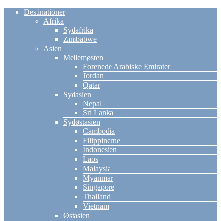
Destinationer
Afrika
Sydafrika
Zimbabwe
Asien
Mellemøsten
Forenede Arabiske Emirater
Jordan
Qatar
Sydasien
Nepal
Sri Lanka
Sydøstasien
Cambodia
Filippinerne
Indonesien
Laos
Malaysia
Myanmar
Singapore
Thailand
Vietnam
Østasien