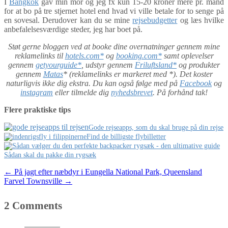
I
Bangkok
gav min mor og jeg fx kun 15-20 kroner mere pr. mand
for at bo på tre stjernet hotel end hvad vi ville betale for to senge på
en sovesal. Derudover kan du se mine
rejsebudgetter
og læs hvilke
anbefalelsesværdige steder, jeg har boet på.
Støt gerne bloggen ved at booke dine overnatninger gennem mine
reklamelinks til
hotels.com*
og
booking.com*
samt oplevelser
gennem
getyourguide*
, udstyr gennem
Friluftsland*
og produkter
gennem
Matas
* (reklamelinks er markeret med *). Det koster
naturligvis ikke dig ekstra. Du kan også følge med på
Facebook
og
instagram
eller tilmelde dig
nyhedsbrevet
. På forhånd tak!
Flere praktiske tips
Gode rejseapps, som du skal bruge på din rejse
Find de billigste flybilletter
Sådan skal du pakke din rygsæk
Post
←
På jagt efter næbdyr i Eungella National Park, Queensland
Farvel Townsville
→
navigation
2 Comments