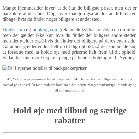
Mange hjemmesider lover, at de har de billigste priser, men det er
bare ikke altid sandt. Dog lover mange også at du får differencen
tilbage, hvis du finder noget billigere et andet sted.
Hotels.com
og
booking.com
(reklamelinks) har fx sådan en ordning,
men det gælder ikke kun hvis du finder det billigere andre steder,
men det gælder også hvis du finder det billigere på deres egen side.
Garantien gælder endda helt op til dig ophold, så det kan betale sig,
at forsætte med at holde øje med priserne helt frem til dit ophold.
Sådan har min mor fx sparet penge på hendes hotelophold i Sydney.
47,25 kroner pr person/nat for et 3 stjernet hotel? Det var faktisk billigere end at bo på
sovesal på et hostel. Vi fandt nok det hotel med den bedste morgenmadsudsigt i Mandalay og
til en fantastisk pris!
Hold øje med tilbud og særlige
rabatter