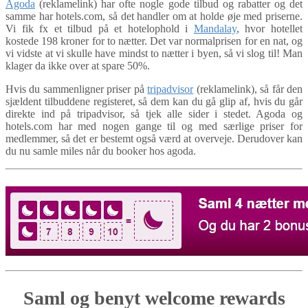
Agoda
(reklamelink) har ofte nogle gode tilbud og rabatter og det
samme har hotels.com, så det handler om at holde øje med priserne.
Vi fik fx et tilbud på et hotelophold i
Mandalay
, hvor hotellet
kostede 198 kroner for to nætter. Det var normalprisen for en nat, og
vi vidste at vi skulle have mindst to nætter i byen, så vi slog til! Man
klager da ikke over at spare 50%.
Hvis du sammenligner priser på
tripadvisor
(reklamelink), så får den
sjældent tilbuddene registeret, så dem kan du gå glip af, hvis du går
direkte ind på tripadvisor, så tjek alle sider i stedet. Agoda og
hotels.com har med nogen gange til og med særlige priser for
medlemmer, så det er bestemt også værd at overveje. Derudover kan
du nu samle miles når du booker hos agoda.
Saml og benyt welcome rewards