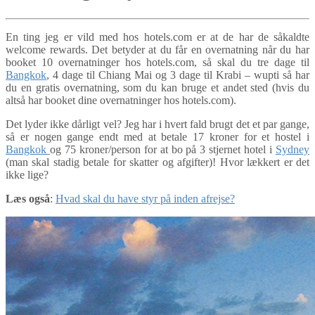
En ting jeg er vild med hos hotels.com er at de har de såkaldte
welcome rewards. Det betyder at du får en overnatning når du har
booket 10 overnatninger hos hotels.com, så skal du tre dage til
Bangkok
, 4 dage til Chiang Mai og 3 dage til Krabi – wupti så har
du en gratis overnatning, som du kan bruge et andet sted (hvis du
altså har booket dine overnatninger hos hotels.com).
Det lyder ikke dårligt vel? Jeg har i hvert fald brugt det et par gange,
så er nogen gange endt med at betale 17 kroner for et hostel i
Bangkok
og 75 kroner/person for at bo på 3 stjernet hotel i
Sydney
(man skal stadig betale for skatter og afgifter)! Hvor lækkert er det
ikke lige?
Læs også
:
Hvad skal du have styr på inden afrejse?