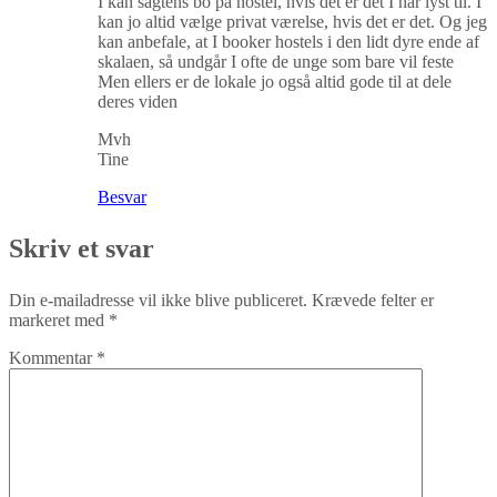
I kan sagtens bo på hostel, hvis det er det I har lyst til. I
kan jo altid vælge privat værelse, hvis det er det. Og jeg
kan anbefale, at I booker hostels i den lidt dyre ende af
skalaen, så undgår I ofte de unge som bare vil feste
Men ellers er de lokale jo også altid gode til at dele
deres viden
Mvh
Tine
Besvar
Skriv et svar
Din e-mailadresse vil ikke blive publiceret.
Krævede felter er
markeret med
*
Kommentar
*