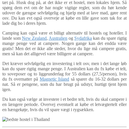
tæt på. Husk dog på, at det ikke er et hostel, men lokales hjem. Så
spørg dem evt om de har nogle vigtige regler, som du bør kende
udover de gængse selvfølgelig og hjælp med at lave mad, gøre rent
osv. Du kan evt også overveje at købe en lille gave som tak for at
lade dig bo i deres hjem.
Camping kan også være et billigt alternativ til hostels og hoteller. I
lande som
New Zealand
,
Australien
og
Sydafrika
kan du spare rigtig
mange penge ved at campere. Nogen gange kan det endda være
gratis! Men det er ikke alle steder, hvor du lige må campere gratis,
men så kan det alligevel være billigere at campere.
Det kræver selvfølgelig en investering i telt osv, men i det lange løb
kan du spare rigtig mange penge. I Australien kan du fx købe et telt,
to soveposer og to liggeunderlag for 55 dollars (27,5/person), hvis
du fx overnatter på
Magnetic Island
så sparer du 16-32 dollars per
nat. Så er pengene, som du har brugt på udstyr, hurtigt tjent hjem
igen.
Du kan også vælge at investere i et bedre telt, hvis du skal campere i
en længere periode. Overvej eventuelt at købe et letvægtertelt eller
en hængekøje, hvis du vil spare vægt i rygsækken.