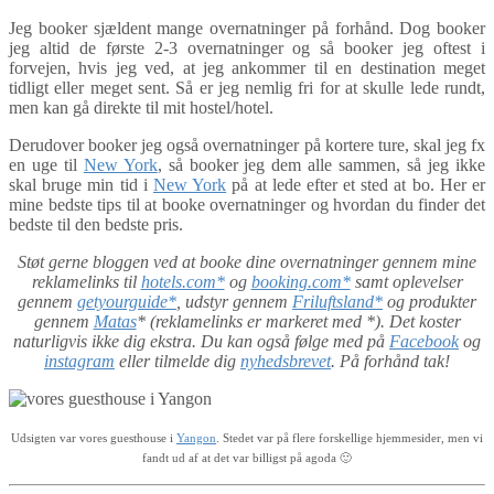
Jeg booker sjældent mange overnatninger på forhånd. Dog booker
jeg altid de første 2-3 overnatninger og så booker jeg oftest i
forvejen, hvis jeg ved, at jeg ankommer til en destination meget
tidligt eller meget sent. Så er jeg nemlig fri for at skulle lede rundt,
men kan gå direkte til mit hostel/hotel.
Derudover booker jeg også overnatninger på kortere ture, skal jeg fx
en uge til
New York
, så booker jeg dem alle sammen, så jeg ikke
skal bruge min tid i
New York
på at lede efter et sted at bo. Her er
mine bedste tips til at booke overnatninger og hvordan du finder det
bedste til den bedste pris.
Støt gerne bloggen ved at booke dine overnatninger gennem mine
reklamelinks til
hotels.com*
og
booking.com*
samt oplevelser
gennem
getyourguide*
, udstyr gennem
Friluftsland*
og produkter
gennem
Matas
* (reklamelinks er markeret med *). Det koster
naturligvis ikke dig ekstra. Du kan også følge med på
Facebook
og
instagram
eller tilmelde dig
nyhedsbrevet
. På forhånd tak!
Udsigten var vores guesthouse i
Yangon
. Stedet var på flere forskellige hjemmesider, men vi
fandt ud af at det var billigst på agoda 🙂