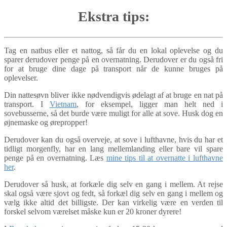
Ekstra tips:
Tag en natbus eller et nattog, så får du en lokal oplevelse og du
sparer derudover penge på en overnatning. Derudover er du også fri
for at bruge dine dage på transport når de kunne bruges på
oplevelser.
Din nattesøvn bliver ikke nødvendigvis ødelagt af at bruge en nat på
transport. I
Vietnam
, for eksempel, ligger man helt ned i
sovebusserne, så det burde være muligt for alle at sove. Husk dog en
øjnemaske og ørepropper!
Derudover kan du også overveje, at sove i lufthavne, hvis du har et
tidligt morgenfly, har en lang mellemlanding eller bare vil spare
penge på en overnatning. Læs
mine tips til at overnatte i lufthavne
her
.
Derudover så husk, at forkæle dig selv en gang i mellem. At rejse
skal også være sjovt og fedt, så forkæl dig selv en gang i mellem og
vælg ikke altid det billigste. Der kan virkelig være en verden til
forskel selvom værelset måske kun er 20 kroner dyrere!