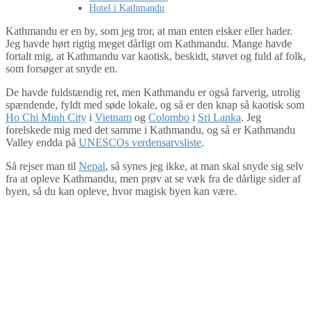
Hotel i Kathmandu
Kathmandu er en by, som jeg tror, at man enten elsker eller hader.
Jeg havde hørt rigtig meget dårligt om Kathmandu. Mange havde
fortalt mig, at Kathmandu var kaotisk, beskidt, støvet og fuld af folk,
som forsøger at snyde en.
De havde fuldstændig ret, men Kathmandu er også farverig, utrolig
spændende, fyldt med søde lokale, og så er den knap så kaotisk som
Ho Chi Minh City
i
Vietnam
og
Colombo
i
Sri Lanka
. Jeg
forelskede mig med det samme i Kathmandu, og så er Kathmandu
Valley endda på
UNESCOs verdensarvsliste
.
Så rejser man til
Nepal
, så synes jeg ikke, at man skal snyde sig selv
fra at opleve Kathmandu, men prøv at se væk fra de dårlige sider af
byen, så du kan opleve, hvor magisk byen kan være.