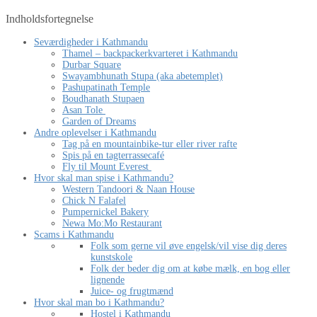
Indholdsfortegnelse
Seværdigheder i Kathmandu
Thamel – backpackerkvarteret i Kathmandu
Durbar Square
Swayambhunath Stupa (aka abetemplet)
Pashupatinath Temple
Boudhanath Stupaen
Asan Tole
Garden of Dreams
Andre oplevelser i Kathmandu
Tag på en mountainbike-tur eller river rafte
Spis på en tagterrassecafé
Fly til Mount Everest
Hvor skal man spise i Kathmandu?
Western Tandoori & Naan House
Chick N Falafel
Pumpernickel Bakery
Newa Mo:Mo Restaurant
Scams i Kathmandu
Folk som gerne vil øve engelsk/vil vise dig deres
kunstskole
Folk der beder dig om at købe mælk, en bog eller
lignende
Juice- og frugtmænd
Hvor skal man bo i Kathmandu?
Hostel i Kathmandu