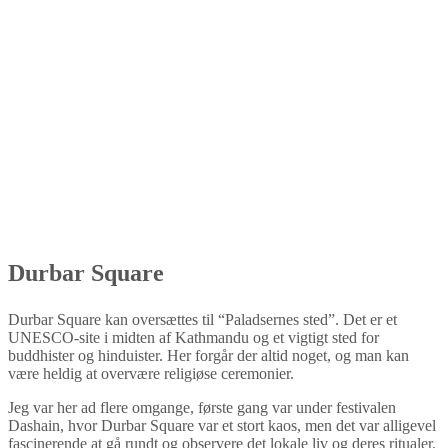
Durbar Square
Durbar Square kan oversættes til “Paladsernes sted”. Det er et
UNESCO-site i midten af Kathmandu og et vigtigt sted for
buddhister og hinduister. Her forgår der altid noget, og man kan
være heldig at overvære religiøse ceremonier.
Jeg var her ad flere omgange, første gang var under festivalen
Dashain, hvor Durbar Square var et stort kaos, men det var alligevel
fascinerende at gå rundt og observere det lokale liv og deres ritualer.