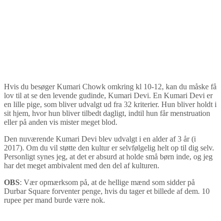
Hvis du besøger Kumari Chowk omkring kl 10-12, kan du måske få
lov til at se den levende gudinde, Kumari Devi. En Kumari Devi er
en lille pige, som bliver udvalgt ud fra 32 kriterier. Hun bliver holdt i
sit hjem, hvor hun bliver tilbedt dagligt, indtil hun får menstruation
eller på anden vis mister meget blod.
Den nuværende Kumari Devi blev udvalgt i en alder af 3 år (i
2017). Om du vil støtte den kultur er selvfølgelig helt op til dig selv.
Personligt synes jeg, at det er absurd at holde små børn inde, og jeg
har det meget ambivalent med den del af kulturen.
OBS
: Vær opmærksom på, at de hellige mænd som sidder på
Durbar Square forventer penge, hvis du tager et billede af dem. 10
rupee per mand burde være nok.