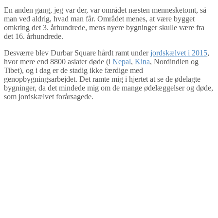
En anden gang, jeg var der, var området næsten mennesketomt, så
man ved aldrig, hvad man får. Området menes, at være bygget
omkring det 3. århundrede, mens nyere bygninger skulle være fra
det 16. århundrede.
Desværre blev Durbar Square hårdt ramt under
jordskælvet i 2015
,
hvor mere end 8800 asiater døde (i
Nepal
,
Kina
, Nordindien og
Tibet), og i dag er de stadig ikke færdige med
genopbygningsarbejdet. Det ramte mig i hjertet at se de ødelagte
bygninger, da det mindede mig om de mange ødelæggelser og døde,
som jordskælvet forårsagede.