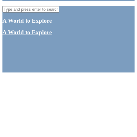
A World to Explore
A World to Explore
Kathmandu rejseguide –
Seværdigheder,
oplevelser og spisesteder
By
Tine
Asien
,
Nepal
,
Sydasien
,
UNESCOs Verdensarvsliste