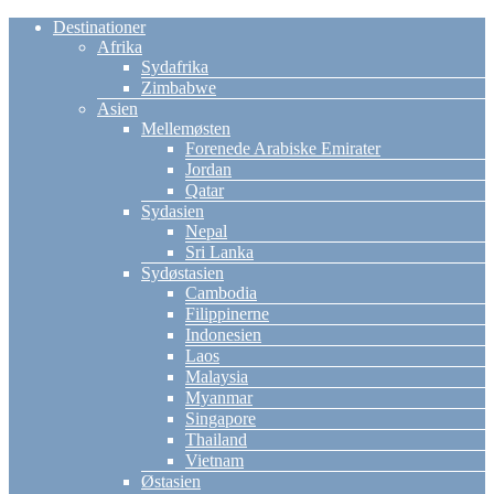
Destinationer
Afrika
Sydafrika
Zimbabwe
Asien
Mellemøsten
Forenede Arabiske Emirater
Jordan
Qatar
Sydasien
Nepal
Sri Lanka
Sydøstasien
Cambodia
Filippinerne
Indonesien
Laos
Malaysia
Myanmar
Singapore
Thailand
Vietnam
Østasien