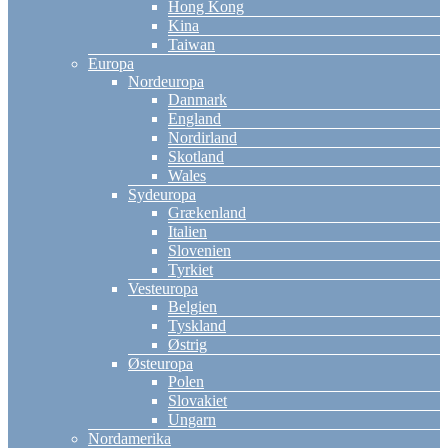
Hong Kong
Kina
Taiwan
Europa
Nordeuropa
Danmark
England
Nordirland
Skotland
Wales
Sydeuropa
Grækenland
Italien
Slovenien
Tyrkiet
Vesteuropa
Belgien
Tyskland
Østrig
Østeuropa
Polen
Slovakiet
Ungarn
Nordamerika