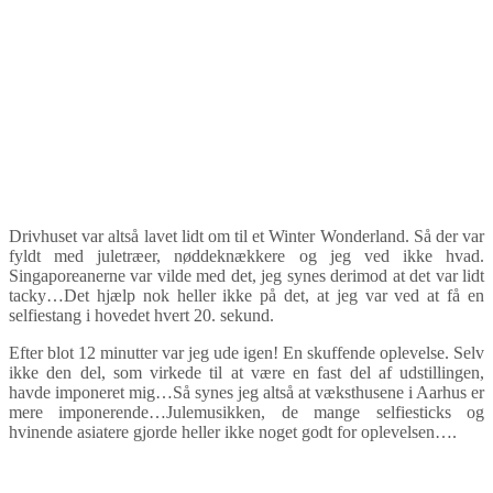
Drivhuset var altså lavet lidt om til et Winter Wonderland. Så der var
fyldt med juletræer, nøddeknækkere og jeg ved ikke hvad.
Singaporeanerne var vilde med det, jeg synes derimod at det var lidt
tacky…Det hjælp nok heller ikke på det, at jeg var ved at få en
selfiestang i hovedet hvert 20. sekund.
Efter blot 12 minutter var jeg ude igen! En skuffende oplevelse. Selv
ikke den del, som virkede til at være en fast del af udstillingen,
havde imponeret mig…Så synes jeg altså at væksthusene i Aarhus er
mere imponerende…Julemusikken, de mange selfiesticks og
hvinende asiatere gjorde heller ikke noget godt for oplevelsen….