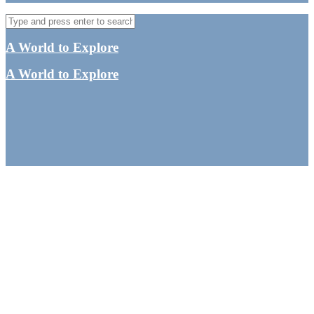
A World to Explore
A World to Explore
Gardens by the Bay –
besøg i de to drivhuse i
Singapore
By
Tine
Singapore
,
Sydøstasien