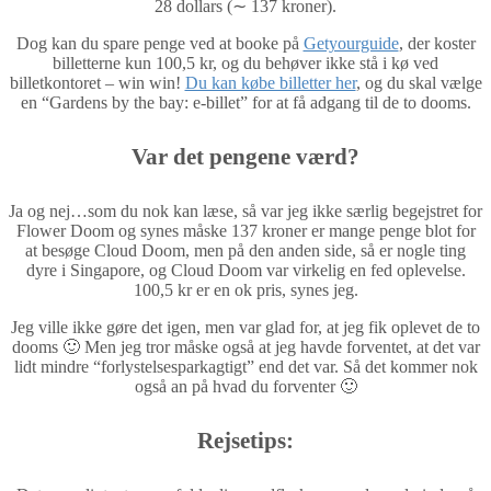
28 dollars (∼ 137 kroner).
Dog kan du spare penge ved at booke på
Getyourguide
, der koster
billetterne kun 100,5 kr, og du behøver ikke stå i kø ved
billetkontoret – win win!
Du kan købe billetter her
, og du skal vælge
en “Gardens by the bay: e-billet” for at få adgang til de to dooms.
Var det pengene værd?
Ja og nej…som du nok kan læse, så var jeg ikke særlig begejstret for
Flower Doom og synes måske 137 kroner er mange penge blot for
at besøge Cloud Doom, men på den anden side, så er nogle ting
dyre i Singapore, og Cloud Doom var virkelig en fed oplevelse.
100,5 kr er en ok pris, synes jeg.
Jeg ville ikke gøre det igen, men var glad for, at jeg fik oplevet de to
dooms 🙂 Men jeg tror måske også at jeg havde forventet, at det var
lidt mindre “forlystelsesparkagtigt” end det var. Så det kommer nok
også an på hvad du forventer 🙂
Rejsetips: