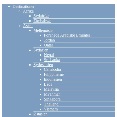
Destinationer
Afrika
Sydafrika
Zimbabwe
Asien
Mellemøsten
Forenede Arabiske Emirater
Jordan
Qatar
Sydasien
Nepal
Sri Lanka
Sydøstasien
Cambodia
Filippinerne
Indonesien
Laos
Malaysia
Myanmar
Singapore
Thailand
Vietnam
Østasien