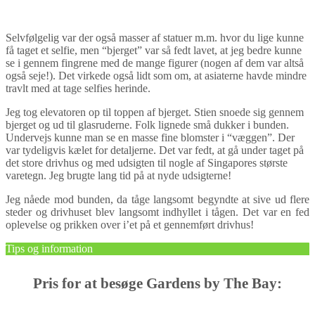
Selvfølgelig var der også masser af statuer m.m. hvor du lige kunne
få taget et selfie, men “bjerget” var så fedt lavet, at jeg bedre kunne
se i gennem fingrene med de mange figurer (nogen af dem var altså
også seje!). Det virkede også lidt som om, at asiaterne havde mindre
travlt med at tage selfies herinde.
Jeg tog elevatoren op til toppen af bjerget. Stien snoede sig gennem
bjerget og ud til glasruderne. Folk lignede små dukker i bunden.
Undervejs kunne man se en masse fine blomster i “væggen”. Der
var tydeligvis kælet for detaljerne. Det var fedt, at gå under taget på
det store drivhus og med udsigten til nogle af Singapores største
varetegn. Jeg brugte lang tid på at nyde udsigterne!
Jeg nåede mod bunden, da tåge langsomt begyndte at sive ud flere
steder og drivhuset blev langsomt indhyllet i tågen. Det var en fed
oplevelse og prikken over i’et på et gennemført drivhus!
Tips og information
Pris for at besøge Gardens by The Bay: