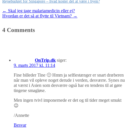
Rejsebudget for Singapore – hvad koster det at være i byen?
Post
←
Skal jeg tage malariamedicin eller ej?
Hvordan er det så at flytte til Vietnam?
→
navigation
4 Comments
OnTrip.dk
siger:
9. marts 2017 kl. 11:14
Fine billeder Tine 🙂 Hmm ja selfiestænger er snart dræberen
når man vil opleve noget derude i verden, desværre. Synes nu
at værst i Asien som desværre også har en tendens til at gøre
tingene smagløse.
Men ingen tvivl imponernede er det og til tider meget smukt
😉
/Annette
Besvar