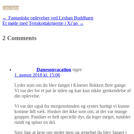
Læs mere
Post
←
Fantastiske oplevelser ved Leshan Buddhaen
Et møde med Terrakottakrigerne i Xi’an
→
navigation
2 Comments
Danesonvacation
siger:
1. august 2018 kl. 15:06
Lyder som om du blev fanget i Kineser flokken flere gange.
Vi var der for et par år siden og kan kun nikke genkendelse af
din oplevelse.
Vi var der også fra morgenstunden og syntes hurtigt vi kunne
komme lidt væk. Husker det ikke som om, at der var mange
grupper. Pandaer er helt specielle dyr, da leger meget, tumbler
rundt og spiser en del.
Sjov lige at læse om stedet igen og ærgeligt du blev fanget i