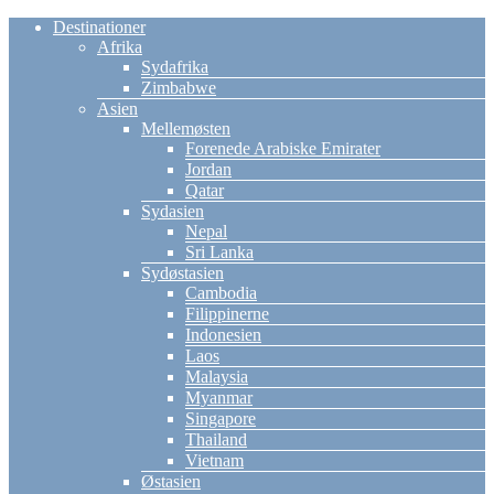
Destinationer
Afrika
Sydafrika
Zimbabwe
Asien
Mellemøsten
Forenede Arabiske Emirater
Jordan
Qatar
Sydasien
Nepal
Sri Lanka
Sydøstasien
Cambodia
Filippinerne
Indonesien
Laos
Malaysia
Myanmar
Singapore
Thailand
Vietnam
Østasien