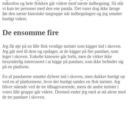
mikrofon og hele flokken går videre mod næste indhegning. Så står
vi kun tre personer med den ene panda. Det varer dog ikke længe
før den næste kinesiske turgruppe når indhegningen og jeg smutter
hurtigt videre.
De ensomme fire
Jeg får øje på en lille flok vestlige turister som kigger ind i skoven.
Jeg går ned til dem og opdager, at de kigger på fire pandaer, som
leger i skoven. Enkelte kinesere går forbi, men de virker ikke
besynderlig interesseret i at kigge på pandaer, som ikke befinder sig
på en platform.
En af pandaerne smutter dybere ind i skoven, men dukker hurtigt op
ved en af platformene, hvor der hurtigt samles en flok turister. Jeg
bliver stående ved de tre tilbageværende, mens de andre turister i
vores lille gruppe går videre. Dermed ender jeg med at stå alene med
de tre pandaer i skoven.