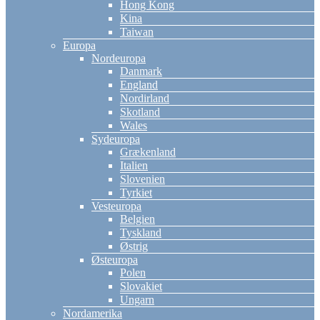
Hong Kong
Kina
Taiwan
Europa
Nordeuropa
Danmark
England
Nordirland
Skotland
Wales
Sydeuropa
Grækenland
Italien
Slovenien
Tyrkiet
Vesteuropa
Belgien
Tyskland
Østrig
Østeuropa
Polen
Slovakiet
Ungarn
Nordamerika