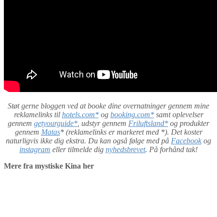
Støt gerne bloggen ved at booke dine overnatninger gennem mine
reklamelinks til
hotels.com*
og
booking.com*
samt oplevelser
gennem
getyourguide*
, udstyr gennem
Friluftsland*
og produkter
gennem
Matas
* (reklamelinks er markeret med *). Det koster
naturligvis ikke dig ekstra. Du kan også følge med på
Facebook
og
instagram
eller tilmelde dig
nyhedsbrevet
. På forhånd tak!
Mere fra mystiske Kina her