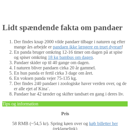
Lidt spændende fakta om pandaer
Der findes knap 2000 vilde pandaer tilbage i naturen og efter
mange års arbejde er
pandaen ikke længere en truet dyreart
!
En panda bruger omkring 12-16 timer om dagen på at spise
og spiser omkring
18 kg bambus om dagen
.
Pandaer skider op til 40 gange om dagen.
I naturen bliver pandaen cirka 20 år gammel.
En hun panda er fertil cirka 3 dage om året.
En voksen panda vejer 75-135 kg.
Der findes 240 pandaer i zoologiske haver verden over, og de
er alle ejet af Kina¨.
Pandaer har 42 tænder og skifter tandsæt en gang i deres liv.
Tips og information
Pris
58 RMB (~54,5 kr). Spring køen over og
køb billetter her
(reklamelink)