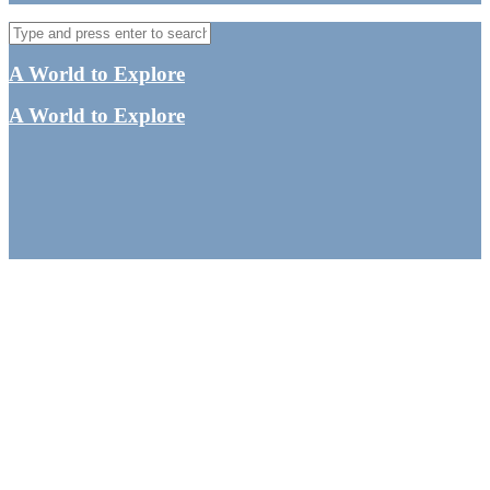
A World to Explore
A World to Explore
En dag med søde
pandaer i Chengdu – det
bedste sted at se pandaer
i Kina