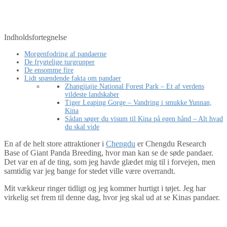
By
Tine
Asien
,
Kina
,
Østasien
Indholdsfortegnelse
Morgenfodring af pandaerne
De frygtelige turgrupper
De ensomme fire
Lidt spændende fakta om pandaer
Zhangjiajie National Forest Park – Et af verdens
vildeste landskaber
Tiger Leaping Gorge – Vandring i smukke Yunnan,
Kina
Sådan søger du visum til Kina på egen hånd – Alt hvad
du skal vide
En af de helt store attraktioner i
Chengdu
er Chengdu Research
Base of Giant Panda Breeding, hvor man kan se de søde pandaer.
Det var en af de ting, som jeg havde glædet mig til i forvejen, men
samtidig var jeg bange for stedet ville være overrandt.
Mit vækkeur ringer tidligt og jeg kommer hurtigt i tøjet. Jeg har
virkelig set frem til denne dag, hvor jeg skal ud at se Kinas pandaer.