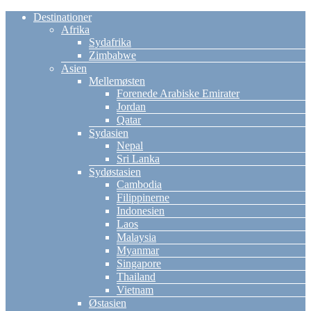
Destinationer
Afrika
Sydafrika
Zimbabwe
Asien
Mellemøsten
Forenede Arabiske Emirater
Jordan
Qatar
Sydasien
Nepal
Sri Lanka
Sydøstasien
Cambodia
Filippinerne
Indonesien
Laos
Malaysia
Myanmar
Singapore
Thailand
Vietnam
Østasien