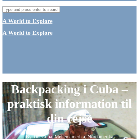
A World to Explore
A World to Explore
Backpacking i Cuba –
praktisk information til
din rejse
By
Tine
Cuba
,
Mellemamerika
,
Nordamerika