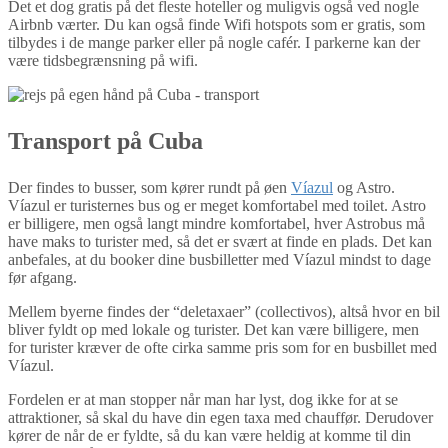
Det et dog gratis på det fleste hoteller og muligvis også ved nogle
Airbnb værter. Du kan også finde Wifi hotspots som er gratis, som
tilbydes i de mange parker eller på nogle cafér. I parkerne kan der
være tidsbegrænsning på wifi.
Transport på Cuba
Der findes to busser, som kører rundt på øen
Víazul
og Astro.
Víazul er turisternes bus og er meget komfortabel med toilet. Astro
er billigere, men også langt mindre komfortabel, hver Astrobus må
have maks to turister med, så det er svært at finde en plads. Det kan
anbefales, at du booker dine busbilletter med Víazul mindst to dage
før afgang.
Mellem byerne findes der “deletaxaer” (collectivos), altså hvor en bil
bliver fyldt op med lokale og turister. Det kan være billigere, men
for turister kræver de ofte cirka samme pris som for en busbillet med
Víazul.
Fordelen er at man stopper når man har lyst, dog ikke for at se
attraktioner, så skal du have din egen taxa med chauffør. Derudover
kører de når de er fyldte, så du kan være heldig at komme til din