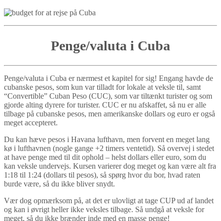
Penge/valuta i Cuba
Penge/valuta i Cuba er nærmest et kapitel for sig! Engang havde de
cubanske pesos, som kun var tilladt for lokale at veksle til, samt
“Convertible” Cuban Peso (CUC), som var tiltænkt turister og som
gjorde alting dyrere for turister. CUC er nu afskaffet, så nu er alle
tilbage på cubanske pesos, men amerikanske dollars og euro er også
meget accepteret.
Du kan hæve pesos i Havana lufthavn, men forvent en meget lang
kø i lufthavnen (nogle gange +2 timers ventetid). Så overvej i stedet
at have penge med til dit ophold – helst dollars eller euro, som du
kan veksle undervejs. Kursen varierer dog meget og kan være alt fra
1:18 til 1:24 (dollars til pesos), så spørg hvor du bor, hvad raten
burde være, så du ikke bliver snydt.
Vær dog opmærksom på, at det er ulovligt at tage CUP ud af landet
og kan i øvrigt heller ikke veksles tilbage. Så undgå at veksle for
meget, så du ikke brænder inde med en masse penge!