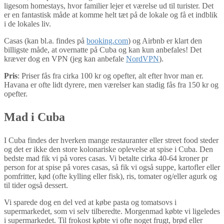
ligesom homestays, hvor familier lejer et værelse ud til turister. Det
er en fantastisk måde at komme helt tæt på de lokale og få et indblik
i de lokales liv.
Casas (kan bl.a. findes på
booking.com
) og Airbnb er klart den
billigste måde, at overnatte på Cuba og kan kun anbefales! Det
kræver dog en VPN (jeg kan anbefale
NordVPN
).
Pris
: Priser fås fra cirka 100 kr og opefter, alt efter hvor man er.
Havana er ofte lidt dyrere, men værelser kan stadig fås fra 150 kr og
opefter.
Mad i Cuba
I Cuba findes der hverken mange restauranter eller street food steder
og det er ikke den store kolonariske oplevelse at spise i Cuba. Den
bedste mad fik vi på vores casas. Vi betalte cirka 40-64 kroner pr
person for at spise på vores casas, så fik vi også suppe, kartofler eller
pomfritter, kød (ofte kylling eller fisk), ris, tomater og/eller agurk og
til tider også dessert.
Vi sparede dog en del ved at købe pasta og tomatsovs i
supermarkedet, som vi selv tilberedte. Morgenmad købte vi ligeledes
i supermarkedet. Til frokost købte vi ofte noget frugt, brød eller