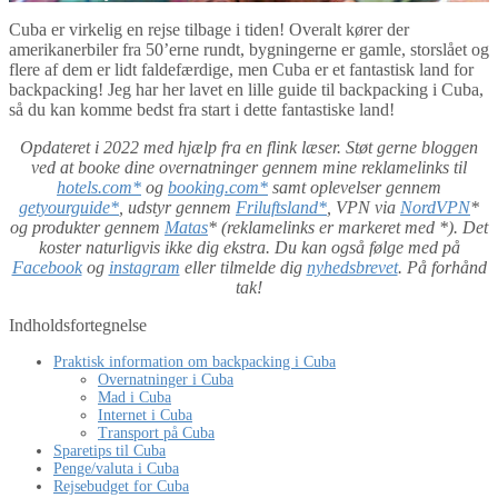
Cuba er virkelig en rejse tilbage i tiden! Overalt kører der
amerikanerbiler fra 50’erne rundt, bygningerne er gamle, storslået og
flere af dem er lidt faldefærdige, men Cuba er et fantastisk land for
backpacking! Jeg har her lavet en lille guide til backpacking i Cuba,
så du kan komme bedst fra start i dette fantastiske land!
Opdateret i 2022 med hjælp fra en flink læser. Støt gerne bloggen
ved at booke dine overnatninger gennem mine reklamelinks til
hotels.com*
og
booking.com*
samt oplevelser gennem
getyourguide*
, udstyr gennem
Friluftsland*
, VPN via
NordVPN
*
og produkter gennem
Matas
* (reklamelinks er markeret med *). Det
koster naturligvis ikke dig ekstra. Du kan også følge med på
Facebook
og
instagram
eller tilmelde dig
nyhedsbrevet
. På forhånd
tak!
Indholdsfortegnelse
Praktisk information om backpacking i Cuba
Overnatninger i Cuba
Mad i Cuba
Internet i Cuba
Transport på Cuba
Sparetips til Cuba
Penge/valuta i Cuba
Rejsebudget for Cuba