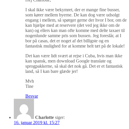
I skal ikke være bekymret, der er mange fine busser,
som kører mellem byerne. De kan dog være udsolgt
engang i mellem, så spørger gerne der hvor I bor, om de
kan hjælpe med at reservere (det ved jeg ikke om de
kan) og ellers kan man ofte komme med delte taxaer til
nogenlunde samme pris som bussen. Jeg foreslår, at I
bor på casas, det er noget af det billigste og en
fantastisk mulighed for at komme helt tæt på de lokale!
Det kan være lidt svært at rejse i Cuba, hvis man ikke
kan spansk, men download Google translate og
sprogpakkerne, så skal det nok gå. Det er et fantastisk
land, så I kan bare glæde jer!
Mvh
Tine
Besvar
Charlotte
siger:
16. januar 2019 kl. 15:27