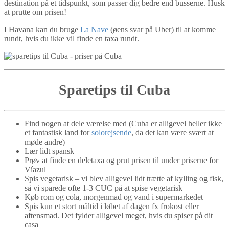
destination på et tidspunkt, som passer dig bedre end busserne. Husk
at prutte om prisen!
I Havana kan du bruge
La Nave
(øens svar på Uber) til at komme
rundt, hvis du ikke vil finde en taxa rundt.
Sparetips til Cuba
Find nogen at dele værelse med (Cuba er alligevel heller ikke
et fantastisk land for
solorejsende
, da det kan være svært at
møde andre)
Lær lidt spansk
Prøv at finde en deletaxa og prut prisen til under priserne for
Víazul
Spis vegetarisk – vi blev alligevel lidt trætte af kylling og fisk,
så vi sparede ofte 1-3 CUC på at spise vegetarisk
Køb rom og cola, morgenmad og vand i supermarkedet
Spis kun et stort måltid i løbet af dagen fx frokost eller
aftensmad. Det fylder alligevel meget, hvis du spiser på dit
casa