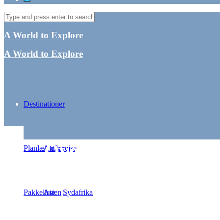
A World to Explore
A World to Explore
Destinationer
Over “bjerget”, genn
Planlæg din rejse
Afrika
Pakkeliste
Asien
Sydafrika