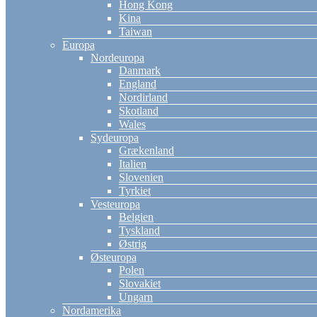
Hong Kong
Kina
Taiwan
Europa
Nordeuropa
Danmark
England
Nordirland
Skotland
Wales
Sydeuropa
Grækenland
Italien
Slovenien
Tyrkiet
Vesteuropa
Belgien
Tyskland
Østrig
Østeuropa
Polen
Slovakiet
Ungarn
Nordamerika