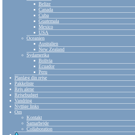
Belize
Canada
Cuba
Guatemala
Mexico
USA
Oceanien
Australien
New Zealand
Sydamerika
Bolivia
Ecuador
Peru
Planlæg din rejse
Pakkeliste
Rejs alene
Rejsebudget
Vandring
Nyttige links
Om
Kontakt
Samarbejde
Collaboration