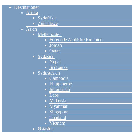
Destinationer
Afrika
Sydafrika
Zimbabwe
Asien
Mellemøsten
Forenede Arabiske Emirater
Jordan
Qatar
Sydasien
Nepal
Sri Lanka
Sydøstasien
Cambodia
Filippinerne
Indonesien
Laos
Malaysia
Myanmar
Singapore
Thailand
Vietnam
Østasien