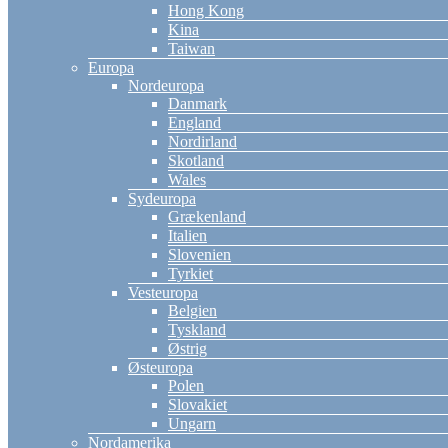
Hong Kong
Kina
Taiwan
Europa
Nordeuropa
Danmark
England
Nordirland
Skotland
Wales
Sydeuropa
Grækenland
Italien
Slovenien
Tyrkiet
Vesteuropa
Belgien
Tyskland
Østrig
Østeuropa
Polen
Slovakiet
Ungarn
Nordamerika