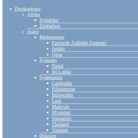
Destinationer
Afrika
Sydafrika
Zimbabwe
Asien
Mellemøsten
Forenede Arabiske Emirater
Jordan
Qatar
Sydasien
Nepal
Sri Lanka
Sydøstasien
Cambodia
Filippinerne
Indonesien
Laos
Malaysia
Myanmar
Singapore
Thailand
Vietnam
Østasien