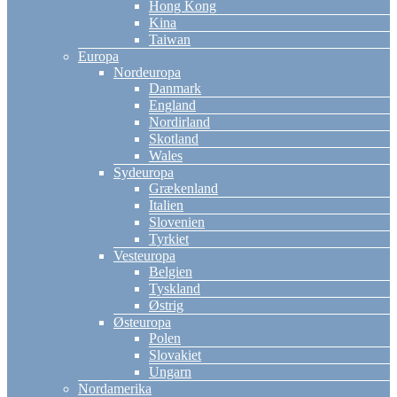
Hong Kong
Kina
Taiwan
Europa
Nordeuropa
Danmark
England
Nordirland
Skotland
Wales
Sydeuropa
Grækenland
Italien
Slovenien
Tyrkiet
Vesteuropa
Belgien
Tyskland
Østrig
Østeuropa
Polen
Slovakiet
Ungarn
Nordamerika