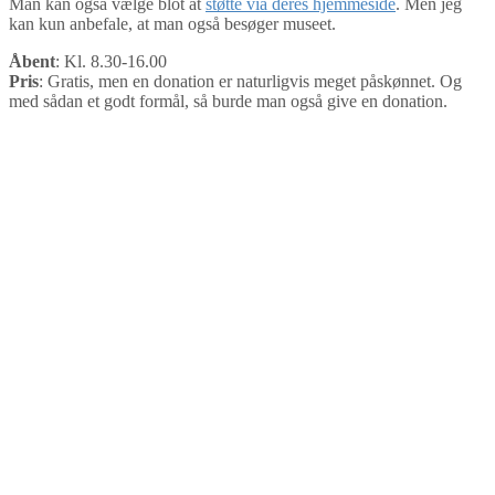
Man kan også vælge blot at
støtte via deres hjemmeside
. Men jeg
kan kun anbefale, at man også besøger museet.
Åbent
: Kl. 8.30-16.00
Pris
: Gratis, men en donation er naturligvis meget påskønnet. Og
med sådan et godt formål, så burde man også give en donation.