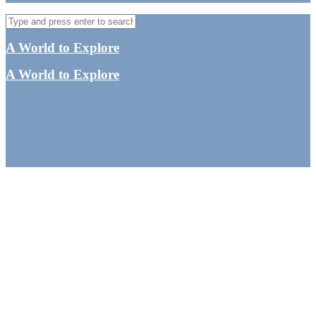
A World to Explore
A World to Explore
Vientiane –
Seværdigheder,
oplevelser m.m. i Laos’
hovedstad