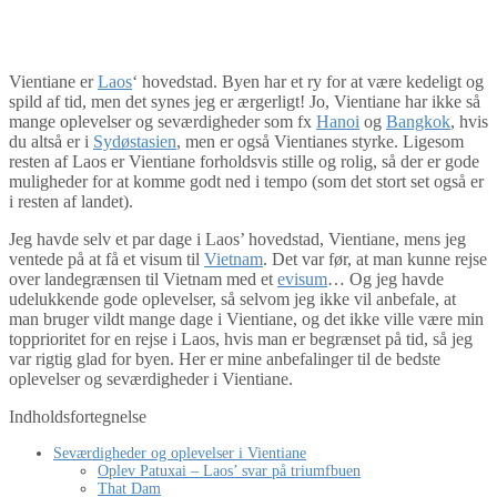
By
Tine
Asien
,
Laos
,
Sydøstasien
Vientiane er
Laos
‘ hovedstad. Byen har et ry for at være kedeligt og
spild af tid, men det synes jeg er ærgerligt! Jo, Vientiane har ikke så
mange oplevelser og seværdigheder som fx
Hanoi
og
Bangkok
, hvis
du altså er i
Sydøstasien
, men er også Vientianes styrke. Ligesom
resten af Laos er Vientiane forholdsvis stille og rolig, så der er gode
muligheder for at komme godt ned i tempo (som det stort set også er
i resten af landet).
Jeg havde selv et par dage i Laos’ hovedstad, Vientiane, mens jeg
ventede på at få et visum til
Vietnam
. Det var før, at man kunne rejse
over landegrænsen til Vietnam med et
evisum
… Og jeg havde
udelukkende gode oplevelser, så selvom jeg ikke vil anbefale, at
man bruger vildt mange dage i Vientiane, og det ikke ville være min
topprioritet for en rejse i Laos, hvis man er begrænset på tid, så jeg
var rigtig glad for byen. Her er mine anbefalinger til de bedste
oplevelser og seværdigheder i Vientiane.
Indholdsfortegnelse
Seværdigheder og oplevelser i Vientiane
Oplev Patuxai – Laos’ svar på triumfbuen
That Dam