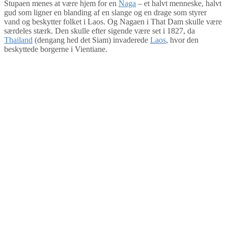
Stupaen menes at være hjem for en
Naga
– et halvt menneske, halvt
gud som ligner en blanding af en slange og en drage som styrer
vand og beskytter folket i Laos. Og Nagaen i That Dam skulle være
særdeles stærk. Den skulle efter sigende være set i 1827, da
Thailand
(dengang hed det Siam) invaderede
Laos
, hvor den
beskyttede borgerne i Vientiane.