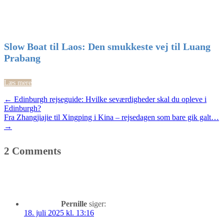
Slow Boat til Laos: Den smukkeste vej til Luang
Prabang
Læs mere
Post
←
Edinburgh rejseguide: Hvilke seværdigheder skal du opleve i
Edinburgh?
navigation
Fra Zhangjiajie til Xingping i Kina – rejsedagen som bare gik galt…
→
2 Comments
Pernille
siger:
18. juli 2025 kl. 13:16