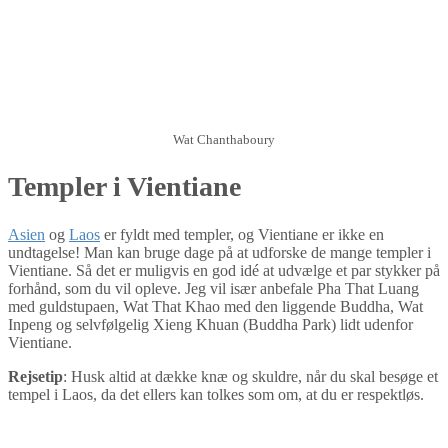
Wat Chanthaboury
Templer i Vientiane
Asien
og
Laos
er fyldt med templer, og Vientiane er ikke en
undtagelse! Man kan bruge dage på at udforske de mange templer i
Vientiane. Så det er muligvis en god idé at udvælge et par stykker på
forhånd, som du vil opleve. Jeg vil især anbefale Pha That Luang
med guldstupaen, Wat That Khao med den liggende Buddha, Wat
Inpeng og selvfølgelig Xieng Khuan (Buddha Park) lidt udenfor
Vientiane.
Rejsetip
: Husk altid at dække knæ og skuldre, når du skal besøge et
tempel i Laos, da det ellers kan tolkes som om, at du er respektløs.