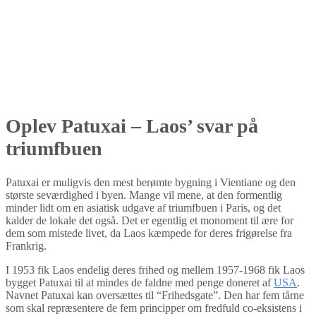
Oplev Patuxai – Laos’ svar på
triumfbuen
Patuxai er muligvis den mest berømte bygning i Vientiane og den
største seværdighed i byen. Mange vil mene, at den formentlig
minder lidt om en asiatisk udgave af triumfbuen i Paris, og det
kalder de lokale det også. Det er egentlig et monoment til ære for
dem som mistede livet, da Laos kæmpede for deres frigørelse fra
Frankrig.
I 1953 fik Laos endelig deres frihed og mellem 1957-1968 fik Laos
bygget Patuxai til at mindes de faldne med penge doneret af
USA
.
Navnet Patuxai kan oversættes til “Frihedsgate”. Den har fem tårne
som skal repræsentere de fem principper om fredfuld co-eksistens i