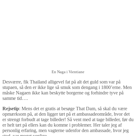
En Naga i Vientiane
Desværre, fik Thailand alligevel fat på alt det guld som var på
stupaen, så den er ikke lige så smuk som dengang i 1800’erne. Men
måske Nagaen ikke kan beskytte borgerne og forhindre tyve på
samme tid….
Rejsetip
: Mens det er gratis at besøge That Dam, så skal du være
opmærksom på, at den ligger tæt på et ambassadeområde, hvor det
er strengt forbudt at tage billeder! Så vent med at tage billeder, før du
er helt tæt på ellers kan du komme i problemer. Her taler jeg af
personlig erfaring, men vagterne udenfor den ambassade, hvor jeg
stod, var meget venlige.