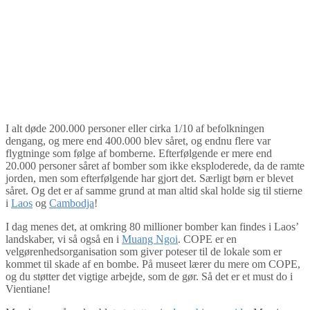
I alt døde 200.000 personer eller cirka 1/10 af befolkningen
dengang, og mere end 400.000 blev såret, og endnu flere var
flygtninge som følge af bomberne. Efterfølgende er mere end
20.000 personer såret af bomber som ikke eksploderede, da de ramte
jorden, men som efterfølgende har gjort det. Særligt børn er blevet
såret. Og det er af samme grund at man altid skal holde sig til stierne
i
Laos
og
Cambodja
!
I dag menes det, at omkring 80 millioner bomber kan findes i Laos’
landskaber, vi så også en i
Muang Ngoi
. COPE er en
velgørenhedsorganisation som giver poteser til de lokale som er
kommet til skade af en bombe. På museet lærer du mere om COPE,
og du støtter det vigtige arbejde, som de gør. Så det er et must do i
Vientiane!