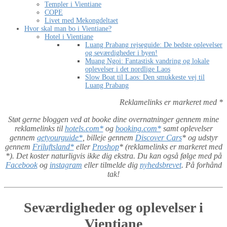
Templer i Vientiane
COPE
Livet med Mekongdeltaet
Hvor skal man bo i Vientiane?
Hotel i Vientiane
Luang Prabang rejseguide: De bedste oplevelser
og seværdigheder i byen!
Muang Ngoi: Fantastisk vandring og lokale
oplevelser i det nordlige Laos
Slow Boat til Laos: Den smukkeste vej til
Luang Prabang
Reklamelinks er markeret med *
Støt gerne bloggen ved at booke dine overnatninger gennem mine
reklamelinks til
hotels.com*
og
booking.com*
samt oplevelser
gennem
getyourguide*
, billeje gennem
Discover Cars
* og udstyr
gennem
Friluftsland*
eller
Proshop
* (reklamelinks er markeret med
*). Det koster naturligvis ikke dig ekstra. Du kan også følge med på
Facebook
og
instagram
eller tilmelde dig
nyhedsbrevet
. På forhånd
tak!
Seværdigheder og oplevelser i
Vientiane