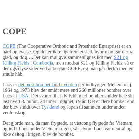
COPE
COPE
(The Cooperative Orthotic and Prosthetic Enterprise) er en
hård oplevelse. Og det er ikke ligefrem et sted, hvor man går derfra
glad, og dog….Det kan muligvis sammenlignes lidt med
S21 og
Killing Fields
i
Cambodja
, men modsat S21 og Killing Fields, så er
der også lyse sider ved at besøge COPE, og man går derfra med en
smule håb.
Laos er
det mest bombet land i verden
per indbygger. Mellem maj
1964 og 1973 blev der smidt mere end 260 millioner bomber over
Laos af
USA
. Det svarer til et fly fyldt med bomber smider hele sin
last hvert 8. minut, 24 timer i døgnet, i 9 år. Det er flere bomber end
der blev smidt over
Tyskland
og Japan til sammen under anden
verdenskrig.
Det gjorde man, da man frygtede, at vietcong flygtede fra Vietnam
og ind i Laos under Vietnamkrigen, så selvom Laos var neutral og
ikke deltog i krigen, blev de bombet.