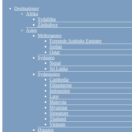
Destinationer
Afrika
Sydafrika
Zimbabwe
Asien
Mellemøsten
Forenede Arabiske Emirater
Jordan
Qatar
Sydasien
Nepal
Sri Lanka
Sydøstasien
Cambodia
Filippinerne
Indonesien
Laos
Malaysia
Myanmar
Singapore
Thailand
Vietnam
Østasien