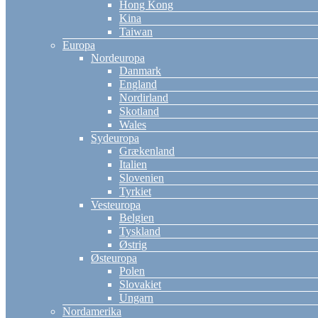
Hong Kong
Kina
Taiwan
Europa
Nordeuropa
Danmark
England
Nordirland
Skotland
Wales
Sydeuropa
Grækenland
Italien
Slovenien
Tyrkiet
Vesteuropa
Belgien
Tyskland
Østrig
Østeuropa
Polen
Slovakiet
Ungarn
Nordamerika