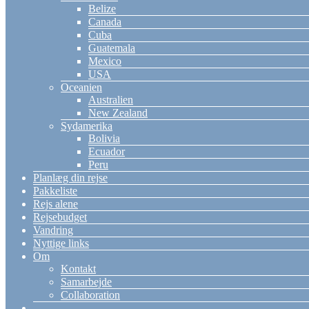
Belize
Canada
Cuba
Guatemala
Mexico
USA
Oceanien
Australien
New Zealand
Sydamerika
Bolivia
Ecuador
Peru
Planlæg din rejse
Pakkeliste
Rejs alene
Rejsebudget
Vandring
Nyttige links
Om
Kontakt
Samarbejde
Collaboration