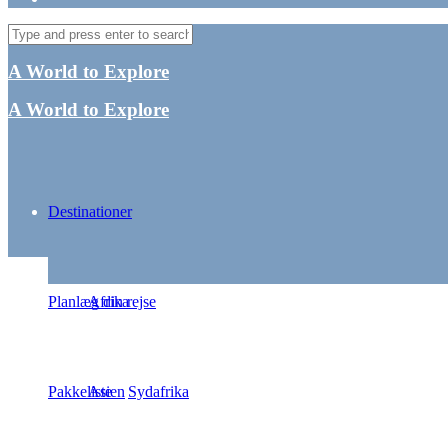
A World to Explore
A World to Explore
Destinationer
Wat Saket 
Planlæg din rejse
Afrika
Pakkeliste
Asien
Sydafrika