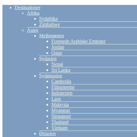
Destinationer
Afrika
Sydafrika
Zimbabwe
Asien
Mellemøsten
Forenede Arabiske Emirater
Jordan
Qatar
Sydasien
Nepal
Sri Lanka
Sydøstasien
Cambodia
Filippinerne
Indonesien
Laos
Malaysia
Myanmar
Singapore
Thailand
Vietnam
Østasien