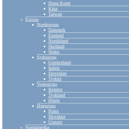
Hong Kong
Kina
Taiwan
Europa
Nordeuropa
Danmark
England
Nordirland
Skotland
Wales
Sydeuropa
Grækenland
Italien
Slovenien
Tyrkiet
Vesteuropa
Belgien
Tyskland
Østrig
Østeuropa
Polen
Slovakiet
Ungarn
Nordamerika