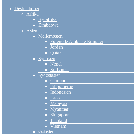
Destinationer
Afrika
Sydafrika
Zimbabwe
Asien
Mellemøsten
Forenede Arabiske Emirater
Jordan
Qatar
Sydasien
Nepal
Sri Lanka
Sydøstasien
Cambodia
Filippinerne
Indonesien
Laos
Malaysia
Myanmar
Singapore
Thailand
Vietnam
Østasien