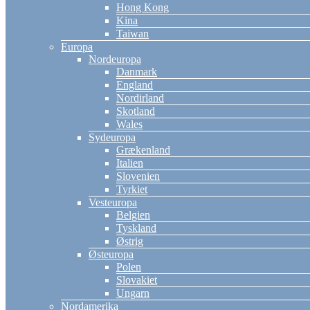
Hong Kong
Kina
Taiwan
Europa
Nordeuropa
Danmark
England
Nordirland
Skotland
Wales
Sydeuropa
Grækenland
Italien
Slovenien
Tyrkiet
Vesteuropa
Belgien
Tyskland
Østrig
Østeuropa
Polen
Slovakiet
Ungarn
Nordamerika