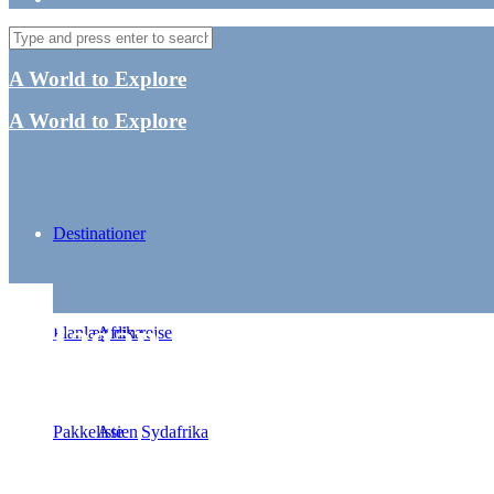
A World to Explore
A World to Explore
Destinationer
Bagan, Myanmar – Elcy
Planlæg din rejse
Afrika
By
Ti
Pakkeliste
Asien
Sydafrika