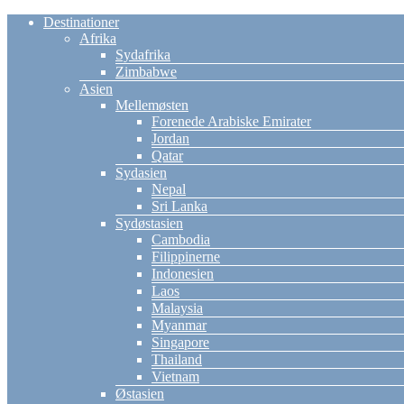
Destinationer
Afrika
Sydafrika
Zimbabwe
Asien
Mellemøsten
Forenede Arabiske Emirater
Jordan
Qatar
Sydasien
Nepal
Sri Lanka
Sydøstasien
Cambodia
Filippinerne
Indonesien
Laos
Malaysia
Myanmar
Singapore
Thailand
Vietnam
Østasien