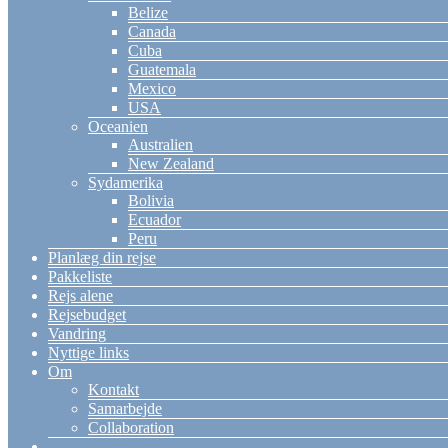
Belize
Canada
Cuba
Guatemala
Mexico
USA
Oceanien
Australien
New Zealand
Sydamerika
Bolivia
Ecuador
Peru
Planlæg din rejse
Pakkeliste
Rejs alene
Rejsebudget
Vandring
Nyttige links
Om
Kontakt
Samarbejde
Collaboration