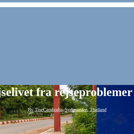
selivet fra rejseproblemer 
By
Tine
Cambodja
,
Sydøstasien
,
Thailand