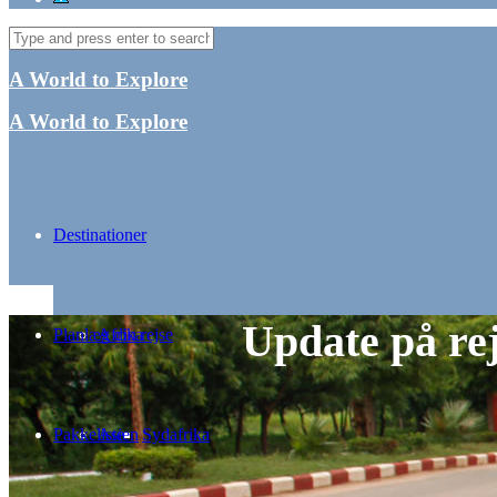
A World to Explore
A World to Explore
Destinationer
Update på rej
Planlæg din rejse
Afrika
Pakkeliste
Asien
Sydafrika