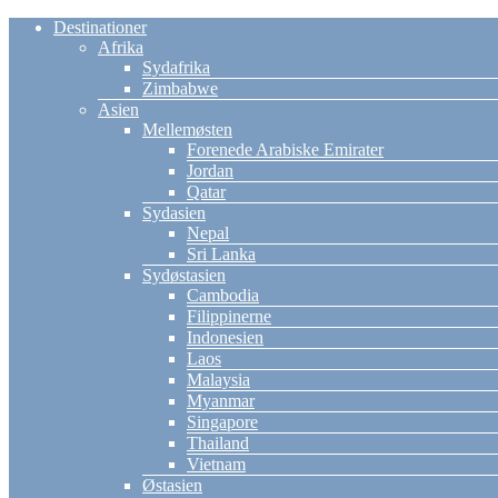
Destinationer
Afrika
Sydafrika
Zimbabwe
Asien
Mellemøsten
Forenede Arabiske Emirater
Jordan
Qatar
Sydasien
Nepal
Sri Lanka
Sydøstasien
Cambodia
Filippinerne
Indonesien
Laos
Malaysia
Myanmar
Singapore
Thailand
Vietnam
Østasien