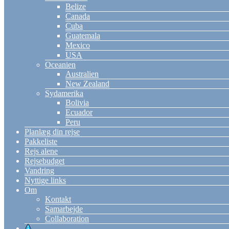
Belize
Canada
Cuba
Guatemala
Mexico
USA
Oceanien
Australien
New Zealand
Sydamerika
Bolivia
Ecuador
Peru
Planlæg din rejse
Pakkeliste
Rejs alene
Rejsebudget
Vandring
Nyttige links
Om
Kontakt
Samarbejde
Collaboration