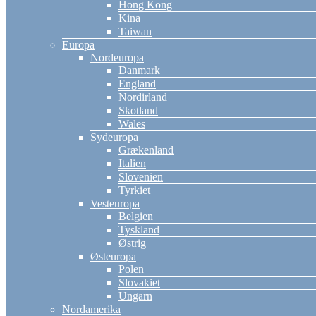
Hong Kong
Kina
Taiwan
Europa
Nordeuropa
Danmark
England
Nordirland
Skotland
Wales
Sydeuropa
Grækenland
Italien
Slovenien
Tyrkiet
Vesteuropa
Belgien
Tyskland
Østrig
Østeuropa
Polen
Slovakiet
Ungarn
Nordamerika