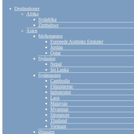
Destinationer
Afrika
Sydafrika
Zimbabwe
Asien
Mellemøsten
Forenede Arabiske Emirater
Jordan
Qatar
Sydasien
Nepal
Sri Lanka
Sydøstasien
Cambodia
Filippinerne
Indonesien
Laos
Malaysia
Myanmar
Singapore
Thailand
Vietnam
Østasien