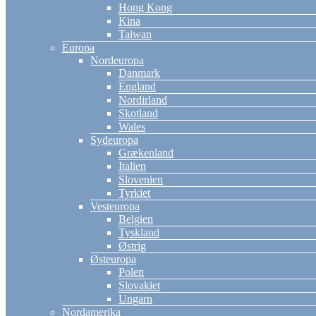
Hong Kong
Kina
Taiwan
Europa
Nordeuropa
Danmark
England
Nordirland
Skotland
Wales
Sydeuropa
Grækenland
Italien
Slovenien
Tyrkiet
Vesteuropa
Belgien
Tyskland
Østrig
Østeuropa
Polen
Slovakiet
Ungarn
Nordamerika