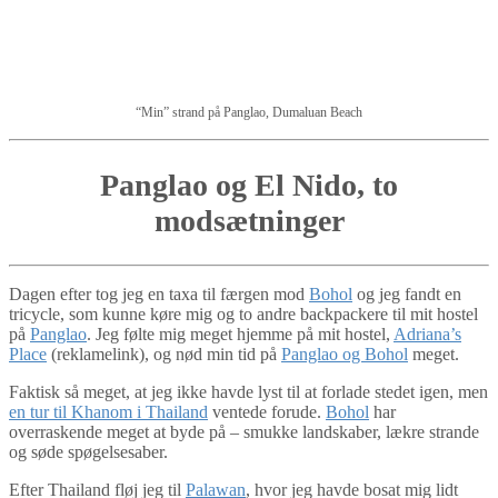
“Min” strand på Panglao, Dumaluan Beach
Panglao og El Nido, to
modsætninger
Dagen efter tog jeg en taxa til færgen mod
Bohol
og jeg fandt en
tricycle, som kunne køre mig og to andre backpackere til mit hostel
på
Panglao
. Jeg følte mig meget hjemme på mit hostel,
Adriana’s
Place
(reklamelink), og nød min tid på
Panglao og Bohol
meget.
Faktisk så meget, at jeg ikke havde lyst til at forlade stedet igen, men
en tur til Khanom i Thailand
ventede forude.
Bohol
har
overraskende meget at byde på – smukke landskaber, lækre strande
og søde spøgelsesaber.
Efter Thailand fløj jeg til
Palawan
, hvor jeg havde bosat mig lidt