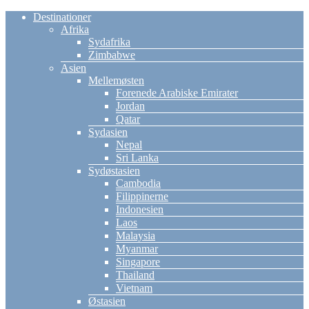
Destinationer
Afrika
Sydafrika
Zimbabwe
Asien
Mellemøsten
Forenede Arabiske Emirater
Jordan
Qatar
Sydasien
Nepal
Sri Lanka
Sydøstasien
Cambodia
Filippinerne
Indonesien
Laos
Malaysia
Myanmar
Singapore
Thailand
Vietnam
Østasien