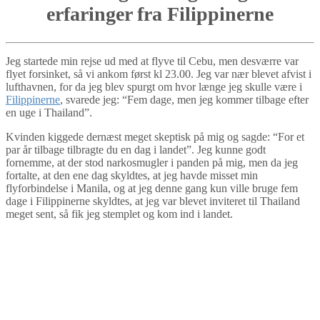
erfaringer fra Filippinerne
Jeg startede min rejse ud med at flyve til Cebu, men desværre var
flyet forsinket, så vi ankom først kl 23.00. Jeg var nær blevet afvist i
lufthavnen, for da jeg blev spurgt om hvor længe jeg skulle være i
Filippinerne
, svarede jeg: “Fem dage, men jeg kommer tilbage efter
en uge i Thailand”.
Kvinden kiggede dernæst meget skeptisk på mig og sagde: “For et
par år tilbage tilbragte du en dag i landet”. Jeg kunne godt
fornemme, at der stod narkosmugler i panden på mig, men da jeg
fortalte, at den ene dag skyldtes, at jeg havde misset min
flyforbindelse i Manila, og at jeg denne gang kun ville bruge fem
dage i Filippinerne skyldtes, at jeg var blevet inviteret til Thailand
meget sent, så fik jeg stemplet og kom ind i landet.