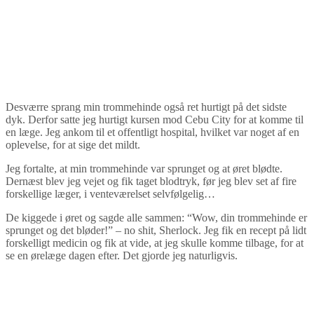
Desværre sprang min trommehinde også ret hurtigt på det sidste
dyk. Derfor satte jeg hurtigt kursen mod Cebu City for at komme til
en læge. Jeg ankom til et offentligt hospital, hvilket var noget af en
oplevelse, for at sige det mildt.
Jeg fortalte, at min trommehinde var sprunget og at øret blødte.
Dernæst blev jeg vejet og fik taget blodtryk, før jeg blev set af fire
forskellige læger, i venteværelset selvfølgelig…
De kiggede i øret og sagde alle sammen: “Wow, din trommehinde er
sprunget og det bløder!” – no shit, Sherlock. Jeg fik en recept på lidt
forskelligt medicin og fik at vide, at jeg skulle komme tilbage, for at
se en ørelæge dagen efter. Det gjorde jeg naturligvis.