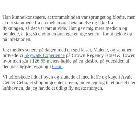
Han kunne konstatere, at trommehinden var sprunget og blødte, men
at det stammede fra en mellemøresbetændelse og ikke fra
dykningen, så det var rart at vide. Han gav mig mere medicin og
befalede, at jeg så endnu en ørelæge en uge senere, for at tjekke op
på infektionen.
Jeg mødtes senere på dagen med en sød læser, Malene, og sammen
prøvede vi
Skywalk Experience
på Crown Regency Hotel & Tower,
hvor man går i 126,55 meters højde på en glasbro på ydersiden af
den næsthøjste bygning i
Cebu
.
Vi udforskede lidt af byen og sluttede af med kaffe og kage i Ayala
Center Cebu, et shoppingcenter i byen, inden jeg tog til et hostel nær
lufthavnen, da jeg havde et tidligt fly næste morgen.