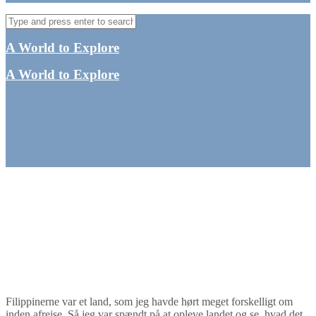
A World to Explore
A World to Explore
Hvordan er det at rejse
(alene) i Filippinerne?
By
Tine
Filippinerne
,
Rejs alene
,
Sydøstasien
Filippinerne var et land, som jeg havde hørt meget forskelligt om
inden afrejse. Så jeg var spændt på at opleve landet og se, hvad det