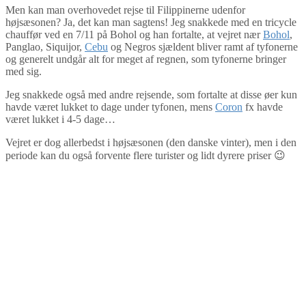
Men kan man overhovedet rejse til Filippinerne udenfor
højsæsonen? Ja, det kan man sagtens! Jeg snakkede med en tricycle
chauffør ved en 7/11 på Bohol og han fortalte, at vejret nær
Bohol
,
Panglao, Siquijor,
Cebu
og Negros sjældent bliver ramt af tyfonerne
og generelt undgår alt for meget af regnen, som tyfonerne bringer
med sig.
Jeg snakkede også med andre rejsende, som fortalte at disse øer kun
havde været lukket to dage under tyfonen, mens
Coron
fx havde
været lukket i 4-5 dage…
Vejret er dog allerbedst i højsæsonen (den danske vinter), men i den
periode kan du også forvente flere turister og lidt dyrere priser 😉