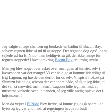
Jeg valgte at tage chancen og bookede en bådtur til Bacuit Bay,
selvom regnen ikke så ud til at stoppe. Det regnede dog også, da vi
sejlede ud fra El Nido, men heldigvis så gik der ikke længe før
regnen stoppede! Havet omkring
Bacuit Bay
er utrolig smukt!
Men jeg blev noget overrasket over mængden af turister, selv i
lavsæsonen var der mange! Vi var heldige at komme lidt tidligt til
Big Lagoon, og havde den derfor for os selv. Vi spiste frokost på
Shimizu Island og selvom der var andre både, så følte jeg ikke, at
det var så crowdet, men i Small Lagoon følte jeg nærmest, at
turisterne væltede oveni hinanden, så jeg ville nødig opleve det i
højsæsonen!
Men da vejret i
El Nido
blev bedre, så kunne jeg også bedre lide
byen og jeg var vild med, at regeringen havde forbudt