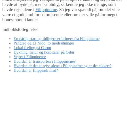
havde at byde på, men samtidig, så kendte jeg ikke mange, som
havde rejst alene i
Filippinerne
. Så jeg var spændt på, om det ville
være et godt land for solorejsende eller om der ville gå for meget
honeymoon i landet.
Indholdsfortegnelse
En dårlig start og tidligere erfaringer fra Filippinerne
Panglao og El Nido, to modsætninger
Lokal feeling på Coron
Dykning, natur og hospitaler på Cebu
Vejret i Filippinerne
Hvordan er transporten i Filippinerne?
Hvordan er det at rejse alene i Filippinerne og er det sikkert?
Hvordan er filippinsk mad?