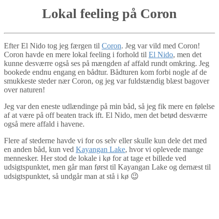
Lokal feeling på Coron
Efter El Nido tog jeg færgen til
Coron
. Jeg var vild med Coron!
Coron havde en mere lokal feeling i forhold til
El Nido
, men det
kunne desværre også ses på mængden af affald rundt omkring. Jeg
bookede endnu engang en bådtur. Bådturen kom forbi nogle af de
smukkeste steder nær Coron, og jeg var fuldstændig blæst bagover
over naturen!
Jeg var den eneste udlændinge på min båd, så jeg fik mere en følelse
af at være på off beaten track ift. El Nido, men det betød desværre
også mere affald i havene.
Flere af stederne havde vi for os selv eller skulle kun dele det med
en anden båd, kun ved
Kayangan Lake
, hvor vi oplevede mange
mennesker. Her stod de lokale i kø for at tage et billede ved
udsigtspunktet, men går man først til Kayangan Lake og dernæst til
udsigtspunktet, så undgår man at stå i kø 😉