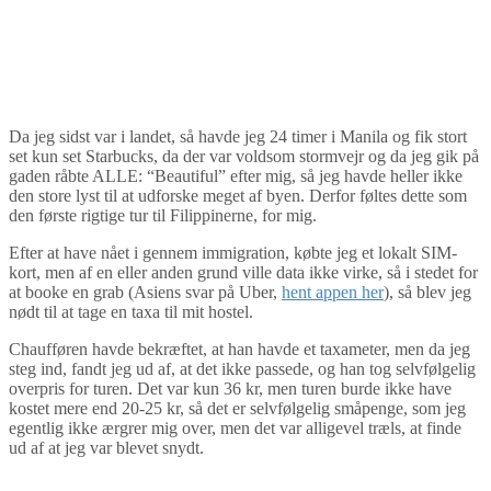
Da jeg sidst var i landet, så havde jeg 24 timer i Manila og fik stort
set kun set Starbucks, da der var voldsom stormvejr og da jeg gik på
gaden råbte ALLE: “Beautiful” efter mig, så jeg havde heller ikke
den store lyst til at udforske meget af byen. Derfor føltes dette som
den første rigtige tur til Filippinerne, for mig.
Efter at have nået i gennem immigration, købte jeg et lokalt SIM-
kort, men af en eller anden grund ville data ikke virke, så i stedet for
at booke en grab (Asiens svar på Uber,
hent appen her
), så blev jeg
nødt til at tage en taxa til mit hostel.
Chaufføren havde bekræftet, at han havde et taxameter, men da jeg
steg ind, fandt jeg ud af, at det ikke passede, og han tog selvfølgelig
overpris for turen. Det var kun 36 kr, men turen burde ikke have
kostet mere end 20-25 kr, så det er selvfølgelig småpenge, som jeg
egentlig ikke ærgrer mig over, men det var alligevel træls, at finde
ud af at jeg var blevet snydt.