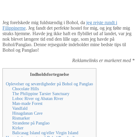
By
Tine
Filippinerne
,
Sydøstasien
Jeg forelskede mig fuldstændig i Bohol, da
jeg rejste rundt i
Filippinerne
. Jeg fandt det perfekte hostel for mig, og jeg følte mig
straks hjemme. Havde jeg ikke haft en flybillet ud af landet, var jeg
nok blevet længere tid end den lille uge, som jeg havde på
Bohol/Panglao. Denne rejseguide indeholder mine bedste tips til
Bohol og Panglao!
Reklamelinks er markeret med *
Indholdsfortegnelse
Oplevelser og seværdigheder på Bohol og Panglao
Chocolate Hills
The Philippine Tarsier Sanctuary
Loboc River og Abatan River
Man-made Forest
Vandfald
Hinagdanan Cave
Rismarker
Strandene på Panglao
Kirker
Balicasag Island og/eller Virgin Island