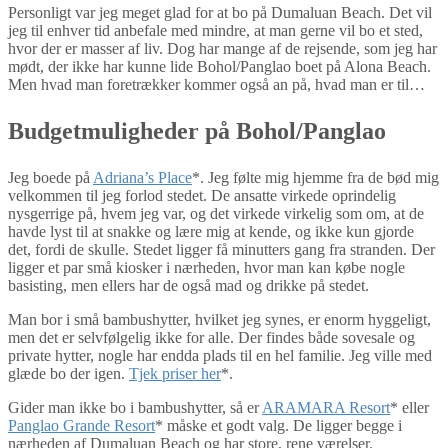
Personligt var jeg meget glad for at bo på Dumaluan Beach. Det vil
jeg til enhver tid anbefale med mindre, at man gerne vil bo et sted,
hvor der er masser af liv. Dog har mange af de rejsende, som jeg har
mødt, der ikke har kunne lide Bohol/Panglao boet på Alona Beach.
Men hvad man foretrækker kommer også an på, hvad man er til…
Budgetmuligheder på Bohol/Panglao
Jeg boede på
Adriana’s Place
*. Jeg følte mig hjemme fra de bød mig
velkommen til jeg forlod stedet. De ansatte virkede oprindelig
nysgerrige på, hvem jeg var, og det virkede virkelig som om, at de
havde lyst til at snakke og lære mig at kende, og ikke kun gjorde
det, fordi de skulle. Stedet ligger få minutters gang fra stranden. Der
ligger et par små kiosker i nærheden, hvor man kan købe nogle
basisting, men ellers har de også mad og drikke på stedet.
Man bor i små bambushytter, hvilket jeg synes, er enorm hyggeligt,
men det er selvfølgelig ikke for alle. Der findes både sovesale og
private hytter, nogle har endda plads til en hel familie. Jeg ville med
glæde bo der igen.
Tjek priser her
*.
Gider man ikke bo i bambushytter, så er
ARAMARA Resort
* eller
Panglao Grande Resort
* måske et godt valg. De ligger begge i
nærheden af Dumaluan Beach og har store, rene værelser.