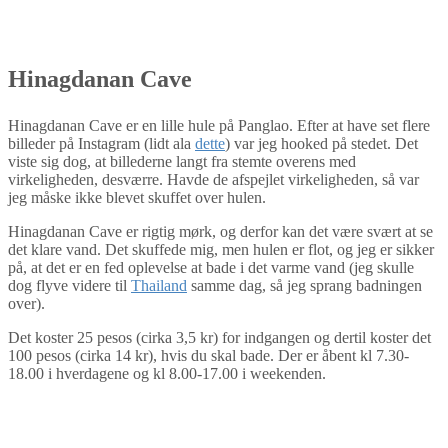
Hinagdanan Cave
Hinagdanan Cave er en lille hule på Panglao. Efter at have set flere
billeder på Instagram (lidt ala
dette
) var jeg hooked på stedet. Det
viste sig dog, at billederne langt fra stemte overens med
virkeligheden, desværre. Havde de afspejlet virkeligheden, så var
jeg måske ikke blevet skuffet over hulen.
Hinagdanan Cave er rigtig mørk, og derfor kan det være svært at se
det klare vand. Det skuffede mig, men hulen er flot, og jeg er sikker
på, at det er en fed oplevelse at bade i det varme vand (jeg skulle
dog flyve videre til
Thailand
samme dag, så jeg sprang badningen
over).
Det koster 25 pesos (cirka 3,5 kr) for indgangen og dertil koster det
100 pesos (cirka 14 kr), hvis du skal bade. Der er åbent kl 7.30-
18.00 i hverdagene og kl 8.00-17.00 i weekenden.