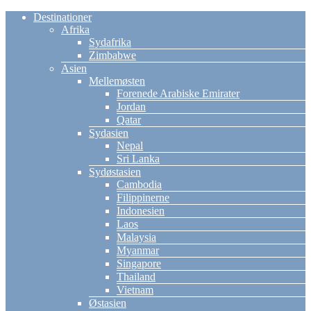
Destinationer
Afrika
Sydafrika
Zimbabwe
Asien
Mellemøsten
Forenede Arabiske Emirater
Jordan
Qatar
Sydasien
Nepal
Sri Lanka
Sydøstasien
Cambodia
Filippinerne
Indonesien
Laos
Malaysia
Myanmar
Singapore
Thailand
Vietnam
Østasien