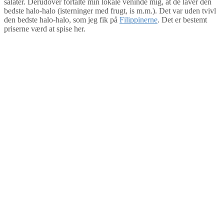
salater. Derudover fortalte min lokale veninde mig, at de laver den
bedste halo-halo (isterninger med frugt, is m.m.). Det var uden tvivl
den bedste halo-halo, som jeg fik på
Filippinerne
. Det er bestemt
priserne værd at spise her.