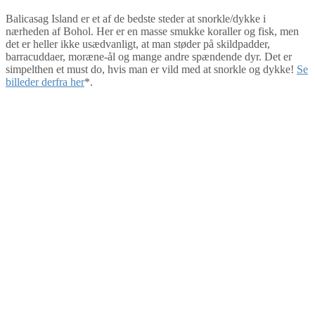
Balicasag Island er et af de bedste steder at snorkle/dykke i
nærheden af Bohol. Her er en masse smukke koraller og fisk, men
det er heller ikke usædvanligt, at man støder på skildpadder,
barracuddaer, moræne-ål og mange andre spændende dyr. Det er
simpelthen et must do, hvis man er vild med at snorkle og dykke!
Se
billeder derfra her
*.