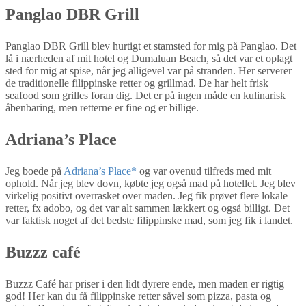
Panglao DBR Grill
Panglao DBR Grill blev hurtigt et stamsted for mig på Panglao. Det
lå i nærheden af mit hotel og Dumaluan Beach, så det var et oplagt
sted for mig at spise, når jeg alligevel var på stranden. Her serverer
de traditionelle filippinske retter og grillmad. De har helt frisk
seafood som grilles foran dig. Det er på ingen måde en kulinarisk
åbenbaring, men retterne er fine og er billige.
Adriana’s Place
Jeg boede på
Adriana’s Place*
og var ovenud tilfreds med mit
ophold. Når jeg blev dovn, købte jeg også mad på hotellet. Jeg blev
virkelig positivt overrasket over maden. Jeg fik prøvet flere lokale
retter, fx adobo, og det var alt sammen lækkert og også billigt. Det
var faktisk noget af det bedste filippinske mad, som jeg fik i landet.
Buzzz café
Buzzz Café har priser i den lidt dyrere ende, men maden er rigtig
god! Her kan du få filippinske retter såvel som pizza, pasta og