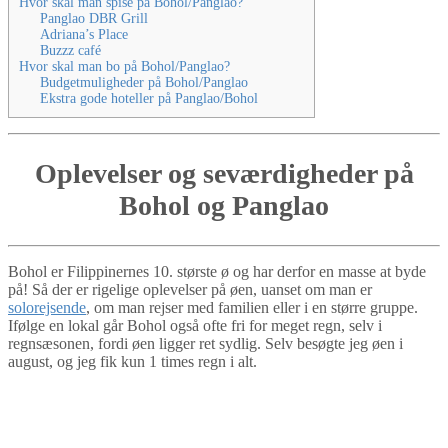
Hvor skal man spise på Bohol/Panglao?
Panglao DBR Grill
Adriana’s Place
Buzzz café
Hvor skal man bo på Bohol/Panglao?
Budgetmuligheder på Bohol/Panglao
Ekstra gode hoteller på Panglao/Bohol
Oplevelser og seværdigheder på
Bohol og Panglao
Bohol er Filippinernes 10. største ø og har derfor en masse at byde
på! Så der er rigelige oplevelser på øen, uanset om man er
solorejsende
, om man rejser med familien eller i en større gruppe.
Ifølge en lokal går Bohol også ofte fri for meget regn, selv i
regnsæsonen, fordi øen ligger ret sydlig. Selv besøgte jeg øen i
august, og jeg fik kun 1 times regn i alt.