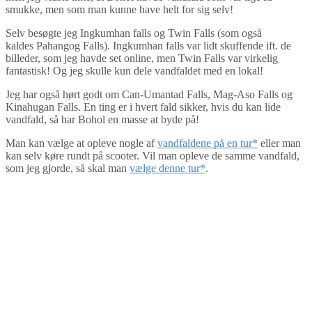
smukke, men som man kunne have helt for sig selv!
Selv besøgte jeg Ingkumhan falls og Twin Falls (som også
kaldes Pahangog Falls). Ingkumhan falls var lidt skuffende ift. de
billeder, som jeg havde set online, men Twin Falls var virkelig
fantastisk! Og jeg skulle kun dele vandfaldet med en lokal!
Jeg har også hørt godt om Can-Umantad Falls, Mag-Aso Falls og
Kinahugan Falls. En ting er i hvert fald sikker, hvis du kan lide
vandfald, så har Bohol en masse at byde på!
Man kan vælge at opleve nogle af
vandfaldene på en tur*
eller man
kan selv køre rundt på scooter. Vil man opleve de samme vandfald,
som jeg gjorde, så skal man
vælge denne tur*
.