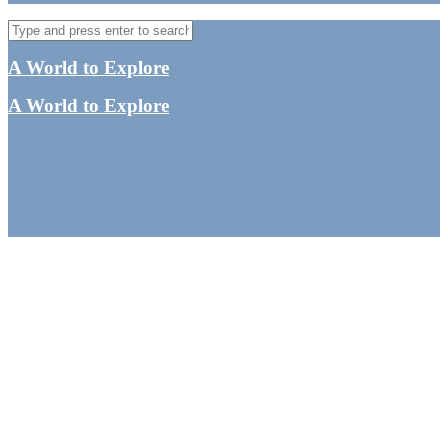
A World to Explore
A World to Explore
Bohol og Panglao
rejseguide –
Seværdigheder, mad og
hotel