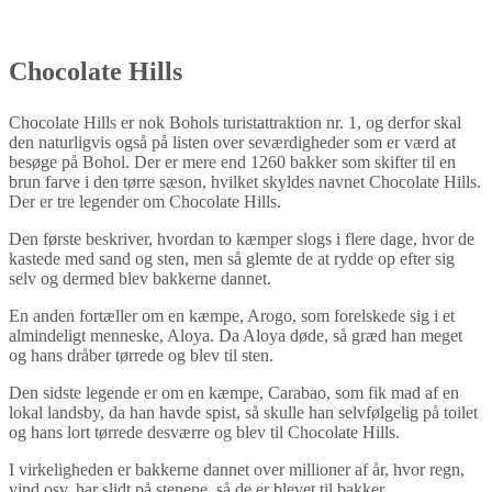
Chocolate Hills
Chocolate Hills er nok Bohols turistattraktion nr. 1, og derfor skal
den naturligvis også på listen over seværdigheder som er værd at
besøge på Bohol. Der er mere end 1260 bakker som skifter til en
brun farve i den tørre sæson, hvilket skyldes navnet Chocolate Hills.
Der er tre legender om Chocolate Hills.
Den første beskriver, hvordan to kæmper slogs i flere dage, hvor de
kastede med sand og sten, men så glemte de at rydde op efter sig
selv og dermed blev bakkerne dannet.
En anden fortæller om en kæmpe, Arogo, som forelskede sig i et
almindeligt menneske, Aloya. Da Aloya døde, så græd han meget
og hans dråber tørrede og blev til sten.
Den sidste legende er om en kæmpe, Carabao, som fik mad af en
lokal landsby, da han havde spist, så skulle han selvfølgelig på toilet
og hans lort tørrede desværre og blev til Chocolate Hills.
I virkeligheden er bakkerne dannet over millioner af år, hvor regn,
vind osv. har slidt på stenene, så de er blevet til bakker…