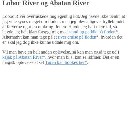
Loboc River og Abatan River
Loboc River overraskede mig egentlig lidt. Jeg havde ikke tænkt, at
jeg ville synes meget om floden, men jeg blev alligevel tryllebundet
af farverne og roen omkring floden. Havde jeg haft mere tid, så
havde jeg helt klart forsøgt mig med
stand up paddle på floden
*.
Alternativt kan man tage på et
river cruise på floden
*, hvordan det
er, skal jeg dog ikke kunne udtale mig om.
Vil man have en helt anden oplevelse, så kan man også tage ud i
kajak på Abatan River*
, hvor man bl.a. kan se ildfluer. Det er en
magisk oplevelse at se!
Turen kan bookes her*
.