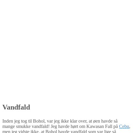
Vandfald
Inden jeg tog til Bohol, var jeg ikke klar over, at øen havde så
mange smukke vandfald! Jeg havde hørt om Kawasan Fall på
Cebu
,
men jeg vidste ikke, at Bohol havde vandfald som var lige så