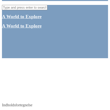
A World to Explore
A World to Explore
Vancouver Island – Gode
oplevelser og skuffelser
By
Tine
Canada
,
Nordamerika
Indholdsfortegnelse