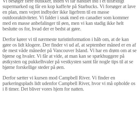
Vi besøger flere butikker, inden vi får handlet ind i et tilfældigt
supermarked og får en kop kaffe/te på Starbucks. Vi forsøger at lave
en plan, men vejret indbyder ikke ligefrem til en masse
outdooraktiviteter. Vi falder i snak med en canadier som kommer
med en masse anbefalinger til øen, men vi kan stadig ikke helt
beslutte os for, hvad der er bedst at gøre.
Derfor kører vi til nærmeste turistinformation i håb om, at de kan
gøre os lidt klogere. Der finder vi ud af, at september måned er en af
de mest våde måneder på Vancouver Island. Vi har en drøm om at se
bjørne og hvaler. Vi får at vide, at man kan se spækhuggere på
østkysten og pukkelhvaler på vestkysten samt får nogle tips til at se
bjørne forskellige steder på øen.
Derfor sætter vi kursen mod Campbell River. Vi finder en
parkeringsplads lidt udenfor Campbell River, hvor vi må opholde os
i 8 timer. Det bliver vores hjem for natten.