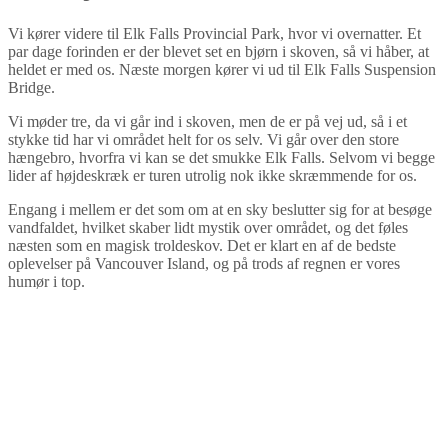
Vi kører videre til Elk Falls Provincial Park, hvor vi overnatter. Et
par dage forinden er der blevet set en bjørn i skoven, så vi håber, at
heldet er med os. Næste morgen kører vi ud til Elk Falls Suspension
Bridge.
Vi møder tre, da vi går ind i skoven, men de er på vej ud, så i et
stykke tid har vi området helt for os selv. Vi går over den store
hængebro, hvorfra vi kan se det smukke Elk Falls. Selvom vi begge
lider af højdeskræk er turen utrolig nok ikke skræmmende for os.
Engang i mellem er det som om at en sky beslutter sig for at besøge
vandfaldet, hvilket skaber lidt mystik over området, og det føles
næsten som en magisk troldeskov. Det er klart en af de bedste
oplevelser på Vancouver Island, og på trods af regnen er vores
humør i top.