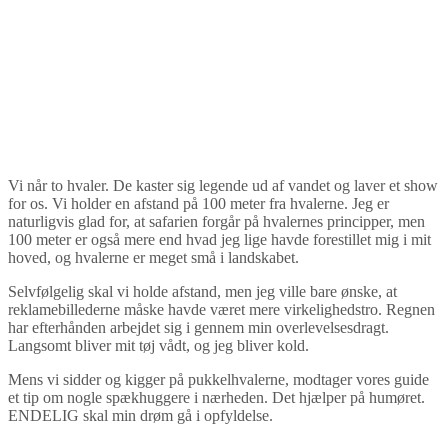
Vi når to hvaler. De kaster sig legende ud af vandet og laver et show
for os. Vi holder en afstand på 100 meter fra hvalerne. Jeg er
naturligvis glad for, at safarien forgår på hvalernes principper, men
100 meter er også mere end hvad jeg lige havde forestillet mig i mit
hoved, og hvalerne er meget små i landskabet.
Selvfølgelig skal vi holde afstand, men jeg ville bare ønske, at
reklamebillederne måske havde været mere virkelighedstro. Regnen
har efterhånden arbejdet sig i gennem min overlevelsesdragt.
Langsomt bliver mit tøj vådt, og jeg bliver kold.
Mens vi sidder og kigger på pukkelhvalerne, modtager vores guide
et tip om nogle spækhuggere i nærheden. Det hjælper på humøret.
ENDELIG skal min drøm gå i opfyldelse.