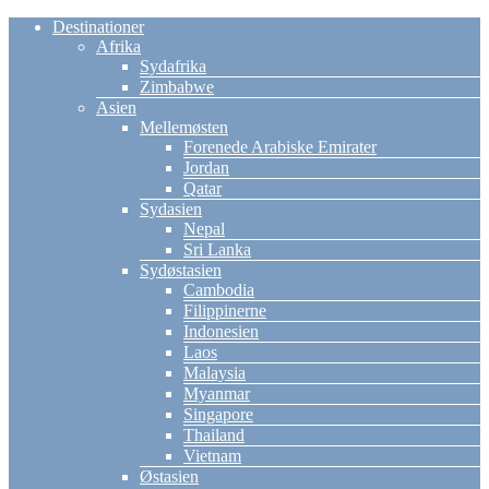
Destinationer
Afrika
Sydafrika
Zimbabwe
Asien
Mellemøsten
Forenede Arabiske Emirater
Jordan
Qatar
Sydasien
Nepal
Sri Lanka
Sydøstasien
Cambodia
Filippinerne
Indonesien
Laos
Malaysia
Myanmar
Singapore
Thailand
Vietnam
Østasien