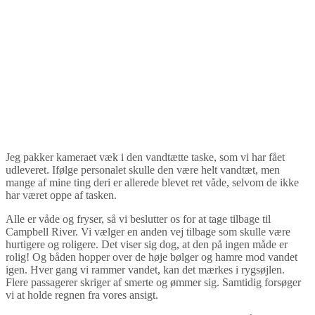
Jeg pakker kameraet væk i den vandtætte taske, som vi har fået
udleveret. Ifølge personalet skulle den være helt vandtæt, men
mange af mine ting deri er allerede blevet ret våde, selvom de ikke
har været oppe af tasken.
Alle er våde og fryser, så vi beslutter os for at tage tilbage til
Campbell River. Vi vælger en anden vej tilbage som skulle være
hurtigere og roligere. Det viser sig dog, at den på ingen måde er
rolig! Og båden hopper over de høje bølger og hamre mod vandet
igen. Hver gang vi rammer vandet, kan det mærkes i rygsøjlen.
Flere passagerer skriger af smerte og ømmer sig. Samtidig forsøger
vi at holde regnen fra vores ansigt.