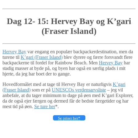
Dag 12- 15: Hervey Bay og K’gari
(Fraser Island)
Hervey Bay
var engang en populær backpackerdestination, men da
turene til
K’gari (Fraser Island)
blev dyrere og færre forsvandt flere
backpackerne til fordel for Rainbow Beach. Men
Hervey Bay
har
stadig masser at byde på, og byen har også en særlig plads i mit
hjerte, da jeg har boet der to gange.
Hovedformålet med at tage til Hervey Bay er naturligvis
K’gari
(Fraser Island)
som er på
UNESCOs verdensarvsliste
– jeg vil
anbefale, at du tager minimum to dage på øen med K’gari Explorer,
da de også ejer færgen og dermed får de bedste færgetider og har
mest tid på øen.
Se ture her
*.
Se priser her*