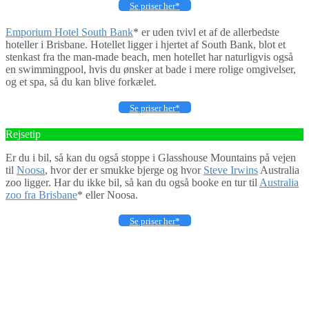
Se priser her*
Emporium Hotel South Bank
* er uden tvivl et af de allerbedste
hoteller i Brisbane. Hotellet ligger i hjertet af South Bank, blot et
stenkast fra the man-made beach, men hotellet har naturligvis også
en swimmingpool, hvis du ønsker at bade i mere rolige omgivelser,
og et spa, så du kan blive forkælet.
Se priser her*
Rejsetip
Er du i bil, så kan du også stoppe i Glasshouse Mountains på vejen
til
Noosa
, hvor der er smukke bjerge og hvor
Steve Irwins
Australia
zoo ligger. Har du ikke bil, så kan du også booke en tur til
Australia
zoo fra Brisbane
* eller Noosa.
Se priser her*