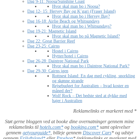
Dag 9-11: Noosa/Sunshine Coast
Hvor skal man bo i Noosa?
Dag 12- 15: Hervey Bay og K’gari (Fraser Island)
Hvor skal man bo i Hervey Bay?
Dag 16-18: Airlie Beach og Whitsundays
Hvor skal man bo i Whitsundays?
Dag 19-21: Magnetic Island
Hvor skal man bo på Magnetic Island?
Dag 22: Great Barrier Reef
Dag 23-25: Cairns
Hostel i Cairns
Hytter/hotel i Cairns
Dag 26-28: Daintree National Park
Hvor skal man bo i Daintree National Park?
Dag 29-30: Cairns igen
Rottnest Island: En dag med cykling, snorkling
og skønne strande
Rejsebudget for Australien – hvad koster en
måned der?
Wolf Rock – Det bedste sted at dykke med
hajer i Australien
Reklamelinks er markeret med *
Støt gerne bloggen ved at booke dine overnatninger gennem mine
reklamelinks til
hotels.com*
og
booking.com*
samt oplevelser
gennem
getyourguide*
, billeje gennem
Discover Cars
* og udstyr
gennem
Friluftsland*
eller
Proshop
* (reklamelinks er markeret med