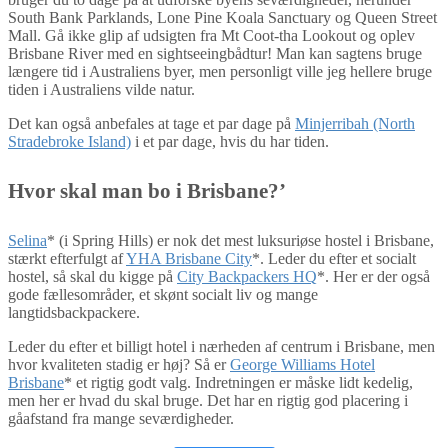
South Bank Parklands, Lone Pine Koala Sanctuary og Queen Street
Mall. Gå ikke glip af udsigten fra Mt Coot-tha Lookout og oplev
Brisbane River med en sightseeingbådtur! Man kan sagtens bruge
længere tid i Australiens byer, men personligt ville jeg hellere bruge
tiden i Australiens vilde natur.
Det kan også anbefales at tage et par dage på
Minjerribah (North
Stradebroke Island)
i et par dage, hvis du har tiden.
Hvor skal man bo i Brisbane?’
Selina
* (i Spring Hills) er nok det mest luksuriøse hostel i Brisbane,
stærkt efterfulgt af
YHA Brisbane City
*. Leder du efter et socialt
hostel, så skal du kigge på
City Backpackers HQ
*. Her er der også
gode fællesområder, et skønt socialt liv og mange
langtidsbackpackere.
Leder du efter et billigt hotel i nærheden af centrum i Brisbane, men
hvor kvaliteten stadig er høj? Så er
George Williams Hotel
Brisbane
* et rigtig godt valg. Indretningen er måske lidt kedelig,
men her er hvad du skal bruge. Det har en rigtig god placering i
gåafstand fra mange seværdigheder.