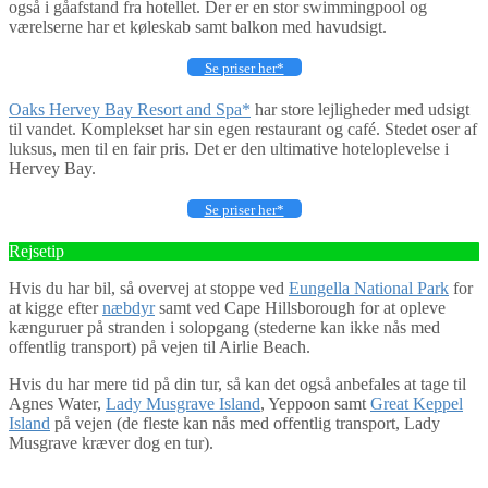
også i gåafstand fra hotellet. Der er en stor swimmingpool og
værelserne har et køleskab samt balkon med havudsigt.
Se priser her*
Oaks Hervey Bay Resort and Spa*
har store lejligheder med udsigt
til vandet. Komplekset har sin egen restaurant og café. Stedet oser af
luksus, men til en fair pris. Det er den ultimative hoteloplevelse i
Hervey Bay.
Se priser her*
Rejsetip
Hvis du har bil, så overvej at stoppe ved
Eungella National Park
for
at kigge efter
næbdyr
samt ved Cape Hillsborough for at opleve
kænguruer på stranden i solopgang (stederne kan ikke nås med
offentlig transport) på vejen til Airlie Beach.
Hvis du har mere tid på din tur, så kan det også anbefales at tage til
Agnes Water,
Lady Musgrave Island
, Yeppoon samt
Great Keppel
Island
på vejen (de fleste kan nås med offentlig transport, Lady
Musgrave kræver dog en tur).