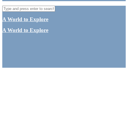
A World to Explore
A World to Explore
Rejseguide: Australien i
en måned, oplev landets
seværdigheder
By
Tine
Australien
,
New South Wales
,
Queensland