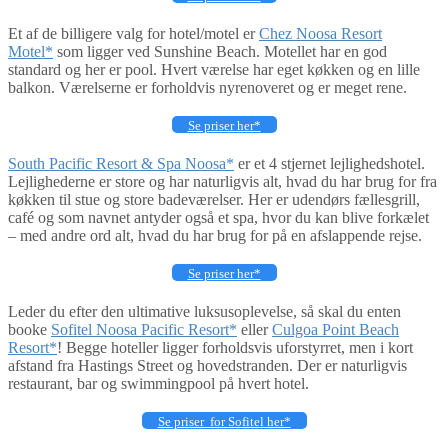
Et af de billigere valg for hotel/motel er
Chez Noosa Resort
Motel*
som ligger ved Sunshine Beach. Motellet har en god
standard og her er pool. Hvert værelse har eget køkken og en lille
balkon. Værelserne er forholdvis nyrenoveret og er meget rene.
Se priser her*
South Pacific Resort & Spa Noosa*
er et 4 stjernet lejlighedshotel.
Lejlighederne er store og har naturligvis alt, hvad du har brug for fra
køkken til stue og store badeværelser. Her er udendørs fællesgrill,
café og som navnet antyder også et spa, hvor du kan blive forkælet
– med andre ord alt, hvad du har brug for på en afslappende rejse.
Se priser her*
Leder du efter den ultimative luksusoplevelse, så skal du enten
booke
Sofitel Noosa Pacific Resort*
eller
Culgoa Point Beach
Resort*
! Begge hoteller ligger forholdsvis uforstyrret, men i kort
afstand fra Hastings Street og hovedstranden. Der er naturligvis
restaurant, bar og swimmingpool på hvert hotel.
Se priser for Sofitel her*