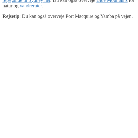
rejseguide til Sydney her
. Du kan også overveje
Blue Mountains
for
natur og
vandreruter
.
Rejsetip
: Du kan også overveje Port Macquire og Yamba på vejen.