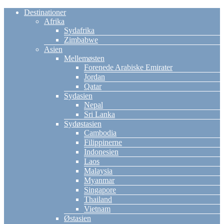
Destinationer
Afrika
Sydafrika
Zimbabwe
Asien
Mellemøsten
Forenede Arabiske Emirater
Jordan
Qatar
Sydasien
Nepal
Sri Lanka
Sydøstasien
Cambodia
Filippinerne
Indonesien
Laos
Malaysia
Myanmar
Singapore
Thailand
Vietnam
Østasien