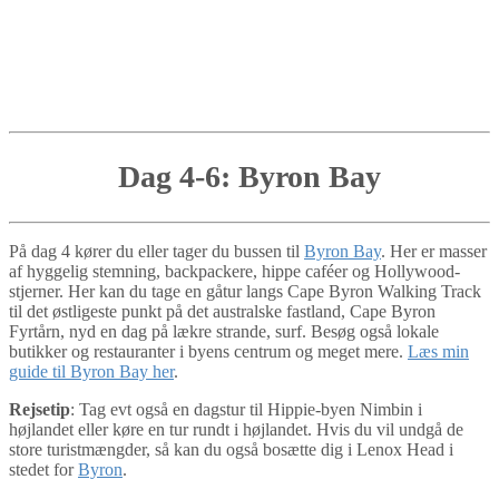
Dag 4-6: Byron Bay
På dag 4 kører du eller tager du bussen til
Byron Bay
. Her er masser
af hyggelig stemning, backpackere, hippe caféer og Hollywood-
stjerner. Her kan du tage en gåtur langs Cape Byron Walking Track
til det østligeste punkt på det australske fastland, Cape Byron
Fyrtårn, nyd en dag på lækre strande, surf. Besøg også lokale
butikker og restauranter i byens centrum og meget mere.
Læs min
guide til Byron Bay her
.
Rejsetip
: Tag evt også en dagstur til Hippie-byen Nimbin i
højlandet eller køre en tur rundt i højlandet. Hvis du vil undgå de
store turistmængder, så kan du også bosætte dig i Lenox Head i
stedet for
Byron
.