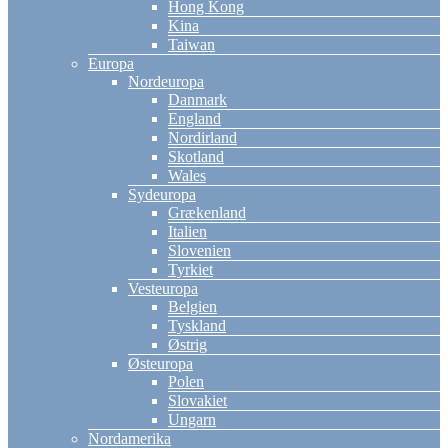
Hong Kong
Kina
Taiwan
Europa
Nordeuropa
Danmark
England
Nordirland
Skotland
Wales
Sydeuropa
Grækenland
Italien
Slovenien
Tyrkiet
Vesteuropa
Belgien
Tyskland
Østrig
Østeuropa
Polen
Slovakiet
Ungarn
Nordamerika