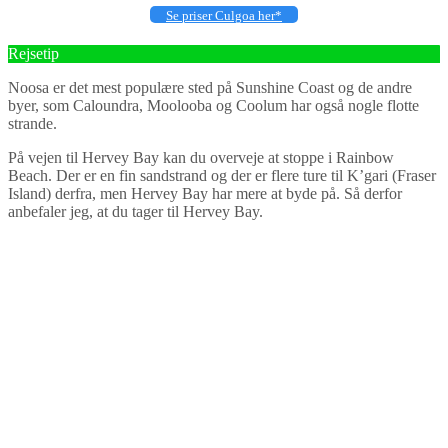
Se priser Culgoa her*
Rejsetip
Noosa er det mest populære sted på Sunshine Coast og de andre
byer, som Caloundra, Moolooba og Coolum har også nogle flotte
strande.
På vejen til Hervey Bay kan du overveje at stoppe i Rainbow
Beach. Der er en fin sandstrand og der er flere ture til K’gari (Fraser
Island) derfra, men Hervey Bay har mere at byde på. Så derfor
anbefaler jeg, at du tager til Hervey Bay.