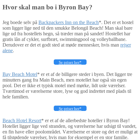
Hvor skal man bo i Byron Bay?
Jeg boede selv på
Backpackers Inn on the Beach
*. Det er et hostel
som ligger lige ned til den smukke Belongil Beach! Man skal bare
lige ud fra hostellets hegn, så træder man på sandet! Hostellet har
gratis lån af cykler, surfbræt, swimmingpool og volleyballbane.
Derudover er det et godt sted at møde mennesker, hvis man
rejser
alene
.
Se priser her*
Bay Beach Motel
* er et af de billigere steder i byen. Det ligger tre
minutters gang fra Main Beach, men motellet har også sin egen
pool. Det er ikke et typisk motel med mørke, lidt usle værelser.
Tværtimod er værelserne store, lyse og god indrettet med plads til
hele familien.
Se priser her*
Beach Hotel Resort
* er et af de allerbedste hoteller i Byron Bay!
Hotellet ligger lige ved stranden, og værelserne har udsigt til vandet,
en fin have eller poolområdet. Værelserne er store og det er muligt at
få tilstødende værelser, hvis man for eksempel er en stor familie.