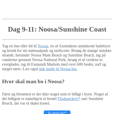
Dag 9-11: Noosa/Sunshine Coast
Tag en bus eller bil til
Noosa
, en af Australiens smukkeste badebyer
og kendt for sin nationalpark og surfscene. Besøg de mange smukke
strande, herunder Noosa Main Beach og Sunshine Beach, tag på
vandretur gennem Noosa National Park, besøg et af verdens to
everglades, tag til Eumundi Markets med over 600 boder, surf og
meget mere. Læs også
min guide til Noosa her.
Hvor skal man bo i Noosa?
Først og fremmest er der ikke noget som er billigt i byen. Noget af
det billigste er naturligvis et hostel
Flashpackers*
nær Sunshine
Beach, det var et skønt hostel.
Se priser her*