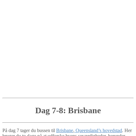
Dag 7-8: Brisbane
På dag 7 tager du bussen til
Brisbane
,
Queensland’s hovedstad
. Her
bruger du to dage på at udforske byens seværdigheder, herunder