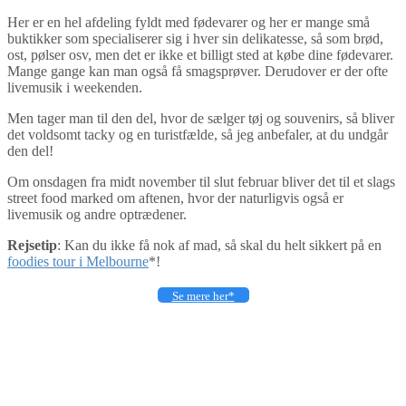
Her er en hel afdeling fyldt med fødevarer og her er mange små
buktikker som specialiserer sig i hver sin delikatesse, så som brød,
ost, pølser osv, men det er ikke et billigt sted at købe dine fødevarer.
Mange gange kan man også få smagsprøver. Derudover er der ofte
livemusik i weekenden.
Men tager man til den del, hvor de sælger tøj og souvenirs, så bliver
det voldsomt tacky og en turistfælde, så jeg anbefaler, at du undgår
den del!
Om onsdagen fra midt november til slut februar bliver det til et slags
street food marked om aftenen, hvor der naturligvis også er
livemusik og andre optrædener.
Rejsetip
: Kan du ikke få nok af mad, så skal du helt sikkert på en
foodies tour i Melbourne
*!
Se mere her*