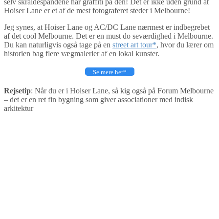
selv skraldespandene har graffiti på den! Det er ikke uden grund at
Hoiser Lane er et af de mest fotograferet steder i Melbourne!
Jeg synes, at Hoiser Lane og AC/DC Lane nærmest er indbegrebet
af det cool Melbourne. Det er en must do seværdighed i Melbourne.
Du kan naturligvis også tage på en
street art tour*
, hvor du lærer om
historien bag flere vægmalerier af en lokal kunster.
Se mere her*
Rejsetip
: Når du er i Hoiser Lane, så kig også på Forum Melbourne
– det er en ret fin bygning som giver associationer med indisk
arkitektur