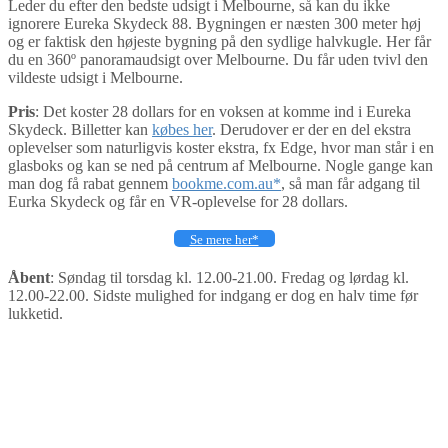
Leder du efter den bedste udsigt i Melbourne, så kan du ikke
ignorere Eureka Skydeck 88. Bygningen er næsten 300 meter høj
og er faktisk den højeste bygning på den sydlige halvkugle. Her får
du en 360º panoramaudsigt over Melbourne. Du får uden tvivl den
vildeste udsigt i Melbourne.
Pris
: Det koster 28 dollars for en voksen at komme ind i Eureka
Skydeck. Billetter kan
købes her
. Derudover er der en del ekstra
oplevelser som naturligvis koster ekstra, fx Edge, hvor man står i en
glasboks og kan se ned på centrum af Melbourne. Nogle gange kan
man dog få rabat gennem
bookme.com.au*
, så man får adgang til
Eurka Skydeck og får en VR-oplevelse for 28 dollars.
Se mere her*
Åbent
: Søndag til torsdag kl. 12.00-21.00. Fredag og lørdag kl.
12.00-22.00. Sidste mulighed for indgang er dog en halv time før
lukketid.