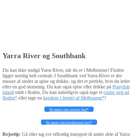
Yarra River og Southbank
Du kan ikke undgå Yarra River, når du er i Melbourne! Floden
ligger nemlig helt centralt. I Southbank ved Yarra River er der
masser af steder at spise og drikke, og det er perfekt, hvis du leder
efter en god stemning. Du kan også spise eller drikke på
Ponyfish
island
midt i floden. Du kan naturligvis også tage et
cruise ned ad
floden*
eller tage en
kajaktur i hjertet af Melbourne*
!
Se mere om cruiset her*
Se mere om kajakturen her*
Rejsetip
: Gå eller tag evt offentlig transport til andre dele af Yarra