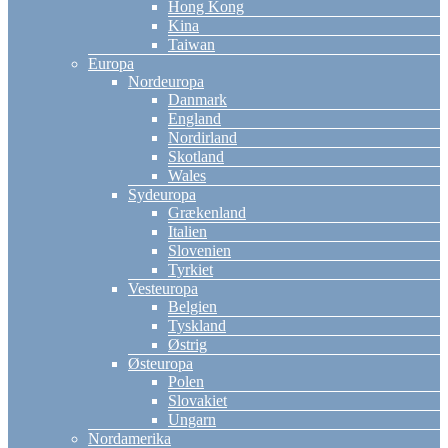
Hong Kong
Kina
Taiwan
Europa
Nordeuropa
Danmark
England
Nordirland
Skotland
Wales
Sydeuropa
Grækenland
Italien
Slovenien
Tyrkiet
Vesteuropa
Belgien
Tyskland
Østrig
Østeuropa
Polen
Slovakiet
Ungarn
Nordamerika