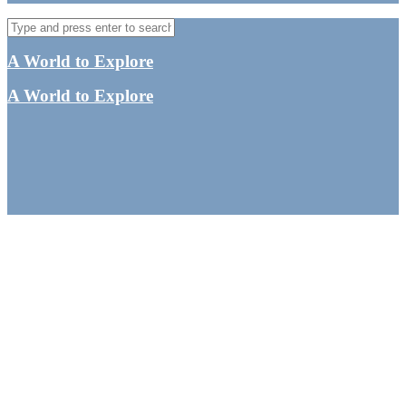
A World to Explore
A World to Explore
Melbourne rejseguide:
Seværdigheder og
oplevelser i Victorias
hovedstad