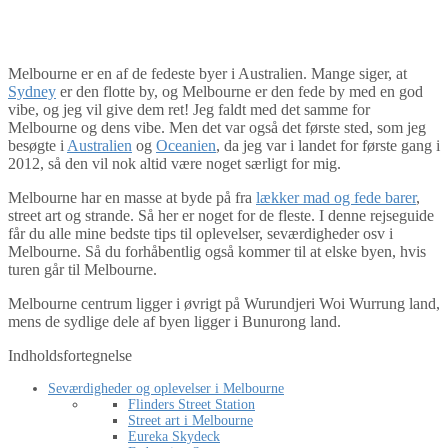
By
Tine
Australien
,
Oceanien
,
Victoria
Melbourne er en af de fedeste byer i Australien. Mange siger, at
Sydney
er den flotte by, og Melbourne er den fede by med en god
vibe, og jeg vil give dem ret! Jeg faldt med det samme for
Melbourne og dens vibe. Men det var også det første sted, som jeg
besøgte i
Australien
og
Oceanien
, da jeg var i landet for første gang i
2012, så den vil nok altid være noget særligt for mig.
Melbourne har en masse at byde på fra
lækker mad og fede barer
,
street art og strande. Så her er noget for de fleste. I denne rejseguide
får du alle mine bedste tips til oplevelser, seværdigheder osv i
Melbourne. Så du forhåbentlig også kommer til at elske byen, hvis
turen går til Melbourne.
Melbourne centrum ligger i øvrigt på Wurundjeri Woi Wurrung land,
mens de sydlige dele af byen ligger i Bunurong land.
Indholdsfortegnelse
Seværdigheder og oplevelser i Melbourne
Flinders Street Station
Street art i Melbourne
Eureka Skydeck