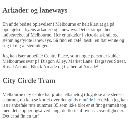
Arkader og laneways
En af de bedste oplevelser i Melbourne er helt klart at gå på
opdagelse i byens arkader og laneways. Det er simpelthen
indbegrebet af Melbourne. Her er arkader i victoriansk stil og
stemningsfyldte laneways. Så find en café, bestil en flat white og
sug til dig af stemningen.
Jeg kan især anbefale Centre Place, som nogle personer kalder
Melbournes svar på Diagon Alley, Market Lane, Degraves Street,
Royal Arcade, Block Arcade og Cathedral Arcade!
City Circle Tram
Melbourne city centre har gratis letbanetog (dog ikke alle steder i
centrum, du kan se kortet over det
gratis område her
). Men jeg kan
især anbefale rute nummer 35 som ikke blot er et fint gammelt tog,
men det stopper også ved langt de fleste af byens seværdigheder.
Det er så fin en tur!