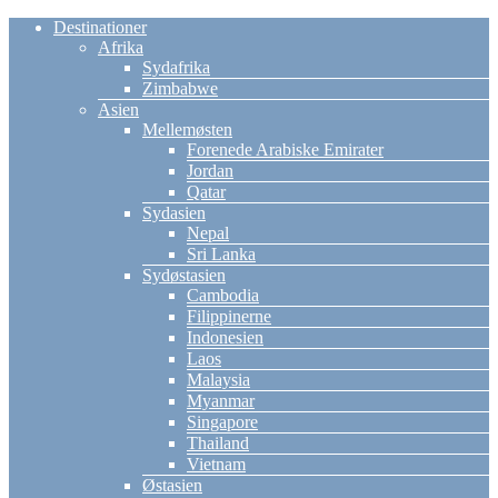
Destinationer
Afrika
Sydafrika
Zimbabwe
Asien
Mellemøsten
Forenede Arabiske Emirater
Jordan
Qatar
Sydasien
Nepal
Sri Lanka
Sydøstasien
Cambodia
Filippinerne
Indonesien
Laos
Malaysia
Myanmar
Singapore
Thailand
Vietnam
Østasien