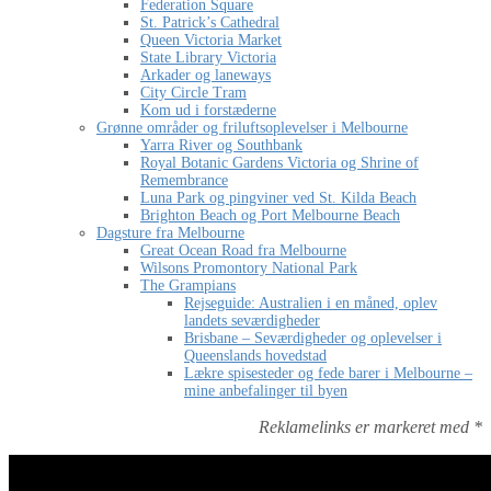
Federation Square
St. Patrick’s Cathedral
Queen Victoria Market
State Library Victoria
Arkader og laneways
City Circle Tram
Kom ud i forstæderne
Grønne områder og friluftsoplevelser i Melbourne
Yarra River og Southbank
Royal Botanic Gardens Victoria og Shrine of
Remembrance
Luna Park og pingviner ved St. Kilda Beach
Brighton Beach og Port Melbourne Beach
Dagsture fra Melbourne
Great Ocean Road fra Melbourne
Wilsons Promontory National Park
The Grampians
Rejseguide: Australien i en måned, oplev
landets seværdigheder
Brisbane – Seværdigheder og oplevelser i
Queenslands hovedstad
Lækre spisesteder og fede barer i Melbourne –
mine anbefalinger til byen
Reklamelinks er markeret med *