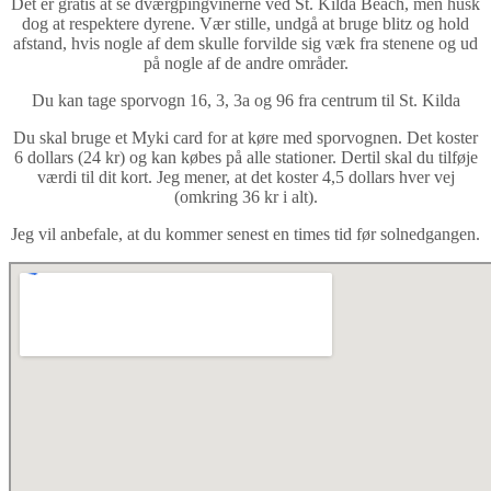
Det er gratis at se dværgpingvinerne ved St. Kilda Beach, men husk
dog at respektere dyrene. Vær stille, undgå at bruge blitz og hold
afstand, hvis nogle af dem skulle forvilde sig væk fra stenene og ud
på nogle af de andre områder.
Du kan tage sporvogn 16, 3, 3a og 96 fra centrum til St. Kilda
Du skal bruge et Myki card for at køre med sporvognen. Det koster
6 dollars (24 kr) og kan købes på alle stationer. Dertil skal du tilføje
værdi til dit kort. Jeg mener, at det koster 4,5 dollars hver vej
(omkring 36 kr i alt).
Jeg vil anbefale, at du kommer senest en times tid før solnedgangen.