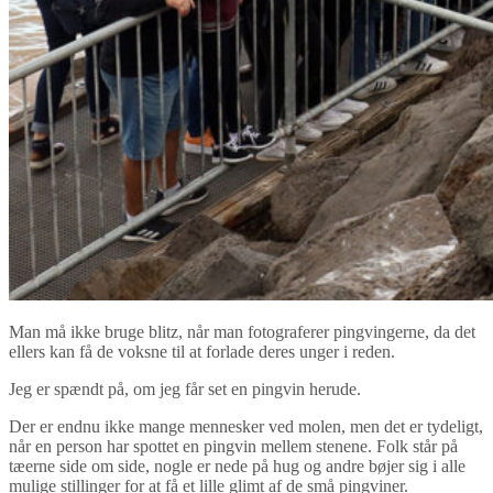
Man må ikke bruge blitz, når man fotograferer pingvingerne, da det
ellers kan få de voksne til at forlade deres unger i reden.
Jeg er spændt på, om jeg får set en pingvin herude.
Der er endnu ikke mange mennesker ved molen, men det er tydeligt,
når en person har spottet en pingvin mellem stenene. Folk står på
tæerne side om side, nogle er nede på hug og andre bøjer sig i alle
mulige stillinger for at få et lille glimt af de små pingviner.