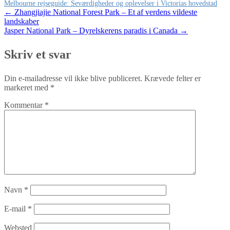
Melbourne rejseguide: Seværdigheder og oplevelser i Victorias hovedstad
Post
←
Zhangjiajie National Forest Park – Et af verdens vildeste
landskaber
navigation
Jasper National Park – Dyrelskerens paradis i Canada
→
Skriv et svar
Din e-mailadresse vil ikke blive publiceret.
Krævede felter er
markeret med
*
Kommentar
*
Navn
*
E-mail
*
Websted