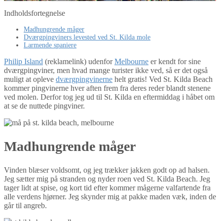
Indholdsfortegnelse
Madhungrende måger
Dværgpingviners levested ved St. Kilda mole
Larmende spaniere
Philip Island
(reklamelink) udenfor
Melbourne
er kendt for sine
dværgpingviner, men hvad mange turister ikke ved, så er det også
muligt at opleve
dværgpingvinerne
helt gratis! Ved St. Kilda Beach
kommer pingvinerne hver aften frem fra deres reder blandt stenene
ved molen. Derfor tog jeg ud til St. Kilda en eftermiddag i håbet om
at se de nuttede pingviner.
Madhungrende måger
Vinden blæser voldsomt, og jeg trækker jakken godt op ad halsen.
Jeg sætter mig på stranden og nyder roen ved St. Kilda Beach. Jeg
tager lidt at spise, og kort tid efter kommer mågerne valfartende fra
alle verdens hjørner. Jeg skynder mig at pakke maden væk, inden de
går til angreb.