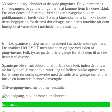
Vi bliver alle tryllebundet af de søde pingviner. Da vi nærmer os
solnedgangen, begynder pingvinerne at komme frem fra deres skjul.
De viser deres blå fjerdragt. Ved enhver bevægelse sukker
publikummet af forelskelse. To små kinesiske børn kan ikke holde
deres begejstring for de små dyr tilbage, men deres forældre får dem
hurtigt til at være stille i nærheden af de små dyr.
En flok spaniere er dog mere interesseret i at møde andre spaniere.
De snakker HØJLYDT med hinanden og lige ved siden af
pingvinerne. Folk tysser på dem flere gange for at få dem til at vise
hensyn til dyrene.
Spanierne bliver mit stikord til at forlade området, inden det bliver
alt for fyldt af (larmende) turister. Jeg vil hellere huske oplevelsen
for at være en særlig oplevelse med de søde dværgpingviner end at
huske en larmende menneskemængde.
Information