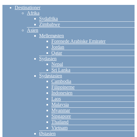
Destinationer
Afrika
Sydafrika
Zimbabwe
Asien
Mellemøsten
Forenede Arabiske Emirater
Jordan
Qatar
Sydasien
Nepal
Sri Lanka
Sydøstasien
Cambodia
Filippinerne
Indonesien
Laos
Malaysia
Myanmar
Singapore
Thailand
Vietnam
Østasien