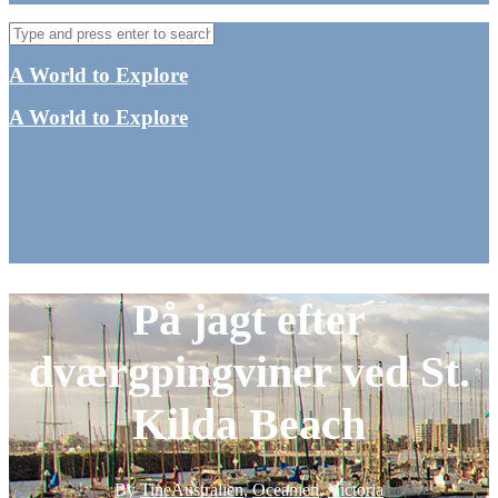
A World to Explore
A World to Explore
På jagt efter
dværgpingviner ved St.
Kilda Beach
By
Tine
Australien
,
Oceanien
,
Victoria