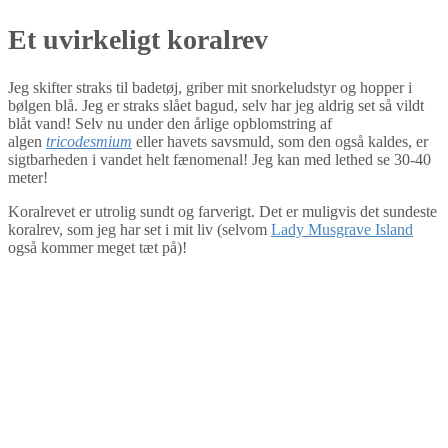
Et uvirkeligt koralrev
Jeg skifter straks til badetøj, griber mit snorkeludstyr og hopper i
bølgen blå. Jeg er straks slået bagud, selv har jeg aldrig set så vildt
blåt vand! Selv nu under den årlige opblomstring af
algen
tricodesmium
eller havets savsmuld, som den også kaldes, er
sigtbarheden i vandet helt fænomenal! Jeg kan med lethed se 30-40
meter!
Koralrevet er utrolig sundt og farverigt. Det er muligvis det sundeste
koralrev, som jeg har set i mit liv (selvom
Lady Musgrave Island
også kommer meget tæt på)!