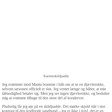
Karetteskildpadde
Jeg svømmer mod Manta bommie i håb om at se en djævlerokke,
selvom sæsonen officielt er slut. Jeg venter længe og håber, at min
tålmodighed betaler sig. Men jeg ser ingen djævlerokke, og beslutter
mig at svømme tilbage til den store del af koralrevet.
Pludselig får jeg øje på en skildpadde. Det mørke skjold står i stor
kontrast til den kridhvide sandbund – jeg er ikke i tvivl, det er en