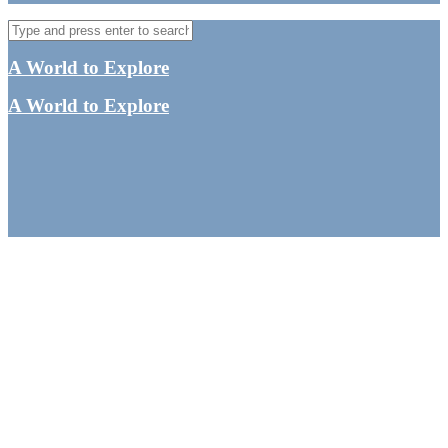
A World to Explore
A World to Explore
Lady Elliot Island – En
uvirkelig paradisø i
Great Barrier Reef
By
Tine
Australien
,
Dykning
,
Oceanien
,
Queensland
,
UNESCOs