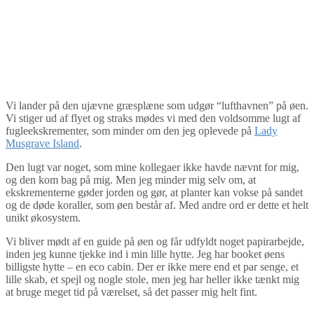
Vi lander på den ujævne græsplæne som udgør “lufthavnen” på øen.
Vi stiger ud af flyet og straks mødes vi med den voldsomme lugt af
fugleekskrementer, som minder om den jeg oplevede på
Lady
Musgrave Island
.
Den lugt var noget, som mine kollegaer ikke havde nævnt for mig,
og den kom bag på mig. Men jeg minder mig selv om, at
ekskrementerne gøder jorden og gør, at planter kan vokse på sandet
og de døde koraller, som øen består af. Med andre ord er dette et helt
unikt økosystem.
Vi bliver mødt af en guide på øen og får udfyldt noget papirarbejde,
inden jeg kunne tjekke ind i min lille hytte. Jeg har booket øens
billigste hytte – en eco cabin. Der er ikke mere end et par senge, et
lille skab, et spejl og nogle stole, men jeg har heller ikke tænkt mig
at bruge meget tid på værelset, så det passer mig helt fint.