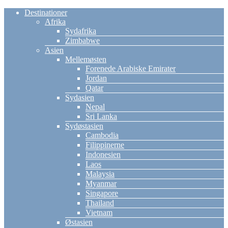
Destinationer
Afrika
Sydafrika
Zimbabwe
Asien
Mellemøsten
Forenede Arabiske Emirater
Jordan
Qatar
Sydasien
Nepal
Sri Lanka
Sydøstasien
Cambodia
Filippinerne
Indonesien
Laos
Malaysia
Myanmar
Singapore
Thailand
Vietnam
Østasien