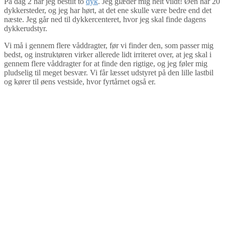
På dag 2 har jeg bestilt to
dyk
. Jeg glæder mig helt vildt! Øen har 20
dykkersteder, og jeg har hørt, at det ene skulle være bedre end det
næste. Jeg går ned til dykkercenteret, hvor jeg skal finde dagens
dykkerudstyr.
Vi må i gennem flere våddragter, før vi finder den, som passer mig
bedst, og instruktøren virker allerede lidt irriteret over, at jeg skal i
gennem flere våddragter for at finde den rigtige, og jeg føler mig
pludselig til meget besvær. Vi får læsset udstyret på den lille lastbil
og kører til øens vestside, hvor fyrtårnet også er.