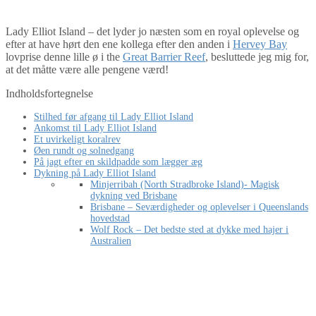
Verdensarvsliste
Lady Elliot Island – det lyder jo næsten som en royal oplevelse og
efter at have hørt den ene kollega efter den anden i
Hervey Bay
lovprise denne lille ø i the
Great Barrier Reef
, besluttede jeg mig for,
at det måtte være alle pengene værd!
Indholdsfortegnelse
Stilhed før afgang til Lady Elliot Island
Ankomst til Lady Elliot Island
Et uvirkeligt koralrev
Øen rundt og solnedgang
På jagt efter en skildpadde som lægger æg
Dykning på Lady Elliot Island
Minjerribah (North Stradbroke Island)- Magisk
dykning ved Brisbane
Brisbane – Seværdigheder og oplevelser i Queenslands
hovedstad
Wolf Rock – Det bedste sted at dykke med hajer i
Australien