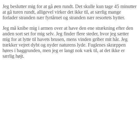
Jeg beslutter mig for at gå øen rundt. Det skulle kun tage 45 minutter
at gå turen rundt, alligevel virker det ikke til, at særlig mange
forlader stranden nær fyrtårnet og stranden nær resortets hytter.
Jeg må knibe mig i armen over at have den ene strækning efter den
anden sort set for mig selv. Jeg finder flere steder, hvor jeg sætter
mig for at lytte til havets brusen, mens vinden griber mit hår. Jeg
trækker vejret dybt og nyder naturens lyde. Fuglenes skræppen
høres i baggrunden, men jeg er langt nok væk til, at det ikke er
særlig højt.