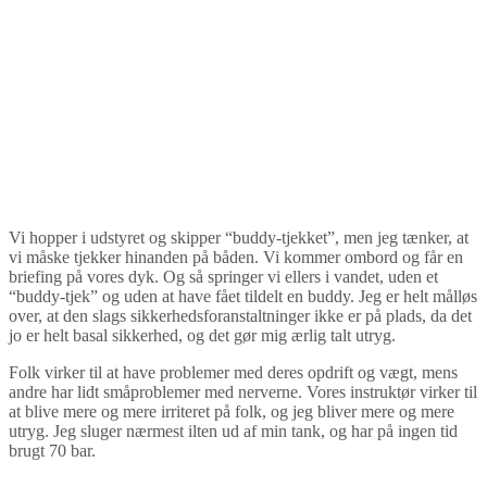
Vi hopper i udstyret og skipper “buddy-tjekket”, men jeg tænker, at
vi måske tjekker hinanden på båden. Vi kommer ombord og får en
briefing på vores dyk. Og så springer vi ellers i vandet, uden et
“buddy-tjek” og uden at have fået tildelt en buddy. Jeg er helt målløs
over, at den slags sikkerhedsforanstaltninger ikke er på plads, da det
jo er helt basal sikkerhed, og det gør mig ærlig talt utryg.
Folk virker til at have problemer med deres opdrift og vægt, mens
andre har lidt småproblemer med nerverne. Vores instruktør virker til
at blive mere og mere irriteret på folk, og jeg bliver mere og mere
utryg. Jeg sluger nærmest ilten ud af min tank, og har på ingen tid
brugt 70 bar.