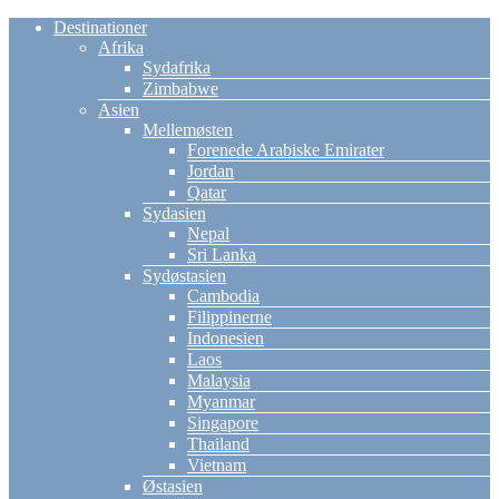
Destinationer
Afrika
Sydafrika
Zimbabwe
Asien
Mellemøsten
Forenede Arabiske Emirater
Jordan
Qatar
Sydasien
Nepal
Sri Lanka
Sydøstasien
Cambodia
Filippinerne
Indonesien
Laos
Malaysia
Myanmar
Singapore
Thailand
Vietnam
Østasien