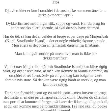
Tips
Djævlerokker er kun i området i de australske sommermånederne
(cirka oktober til april).
Dykkerfirmaet medbringer slik, suppe og vand. Har du brug for
andet snacks eller lignende, så skal du selv have det med.
Har du tid, så kan det anbefales at bruge et par dage på Minjerribah
(North Stradbroke Island) – der er nogle virkelig skønne strande.
Men ellers er det også en fantastisk dagstur fra Brisbane.
Man kan også snorkle på turen, hvis man fx ikke har
dykkercertifikat.
Vandet nær Minjerribah (North Stradbroke Island) kan blive rigtig
vildt, og det er ikke altid, at man kan komme til Manta Bommie, da
området er ret åbent. Selv på en god dag kan bølgerne være
forholdsvis store. Så det kan være rigtig hårdt at snorkle, og man
kan blive søsyg.
Der er en formiddagstur og en middagstur – men forvent at bruge
det meste af en dag på transport samt dykning. Bruger du offentlig
transport til at komme til færgen, så kører der ikke tog tidligt nok til,
at du kan komme med på formiddagsturen. I så fald skal du booke
eftermiddagsturen!