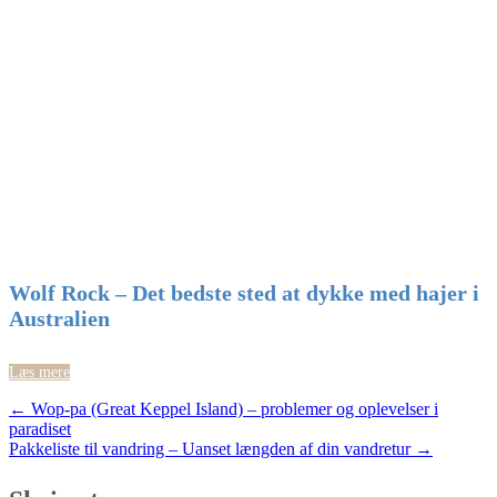
Wolf Rock – Det bedste sted at dykke med hajer i
Australien
Læs mere
Post
←
Wop-pa (Great Keppel Island) – problemer og oplevelser i
paradiset
navigation
Pakkeliste til vandring – Uanset længden af din vandretur
→