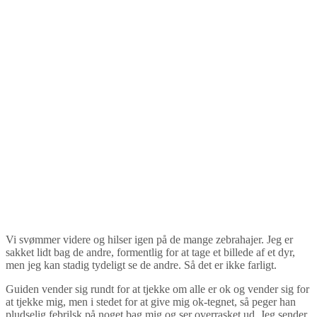
Vi svømmer videre og hilser igen på de mange zebrahajer. Jeg er
sakket lidt bag de andre, formentlig for at tage et billede af et dyr,
men jeg kan stadig tydeligt se de andre. Så det er ikke farligt.
Guiden vender sig rundt for at tjekke om alle er ok og vender sig for
at tjekke mig, men i stedet for at give mig ok-tegnet, så peger han
pludselig febrilsk på noget bag mig og ser overrasket ud. Jeg sender