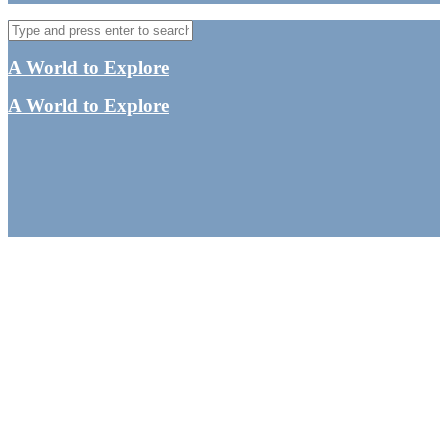
A World to Explore
A World to Explore
Minjerribah (North
Stradbroke Island)-
Magisk dykning ved
Brisbane