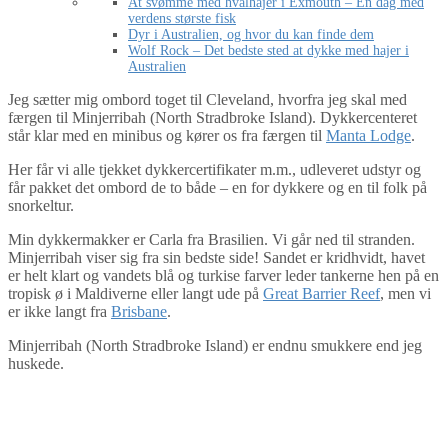
At svømme med hvalhajer i Exmouth – En dag med
verdens største fisk
Dyr i Australien, og hvor du kan finde dem
Wolf Rock – Det bedste sted at dykke med hajer i
Australien
Jeg sætter mig ombord toget til Cleveland, hvorfra jeg skal med
færgen til Minjerribah (North Stradbroke Island). Dykkercenteret
står klar med en minibus og kører os fra færgen til
Manta Lodge
.
Her får vi alle tjekket dykkercertifikater m.m., udleveret udstyr og
får pakket det ombord de to både – en for dykkere og en til folk på
snorkeltur.
Min dykkermakker er Carla fra Brasilien. Vi går ned til stranden.
Minjerribah viser sig fra sin bedste side! Sandet er kridhvidt, havet
er helt klart og vandets blå og turkise farver leder tankerne hen på en
tropisk ø i Maldiverne eller langt ude på
Great Barrier Reef
, men vi
er ikke langt fra
Brisbane
.
Minjerribah (North Stradbroke Island) er endnu smukkere end jeg
huskede.