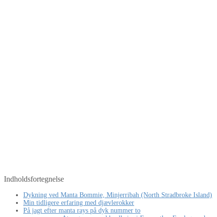
Indholdsfortegnelse
Dykning ved Manta Bommie, Minjerribah (North Stradbroke Island)
Min tidligere erfaring med djævlerokker
På jagt efter manta rays på dyk nummer to