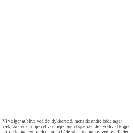
Vi vælger at blive ved det dykkersted, mens de andre både tager
væk, da der er alligevel var meget andet spændende dyreliv at kigge
på, og kaptajnen fra den anden både så en manta ray ved overfladen,