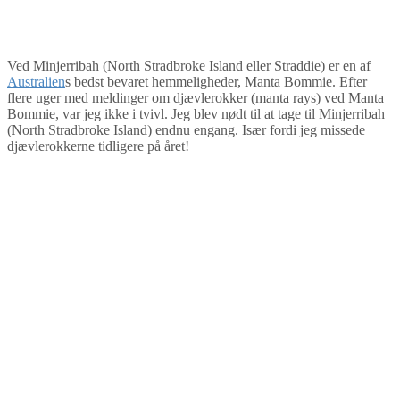
By
Tine
Australien
,
Dykning
,
Oceanien
,
Queensland
Ved Minjerribah (North Stradbroke Island eller Straddie) er en af
Australien
s bedst bevaret hemmeligheder, Manta Bommie. Efter
flere uger med meldinger om djævlerokker (manta rays) ved Manta
Bommie, var jeg ikke i tvivl. Jeg blev nødt til at tage til Minjerribah
(North Stradbroke Island) endnu engang. Især fordi jeg missede
djævlerokkerne tidligere på året!