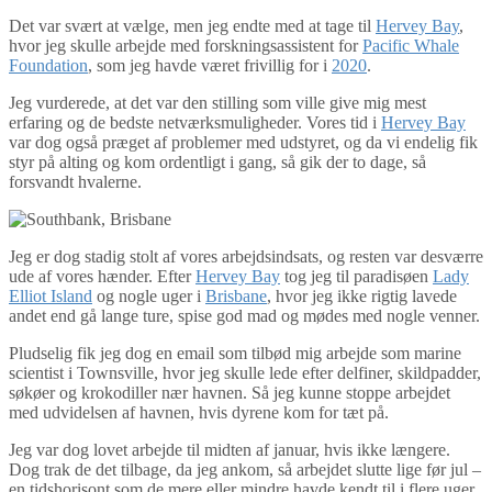
Det var svært at vælge, men jeg endte med at tage til
Hervey Bay
,
hvor jeg skulle arbejde med forskningsassistent for
Pacific Whale
Foundation
, som jeg havde været frivillig for i
2020
.
Jeg vurderede, at det var den stilling som ville give mig mest
erfaring og de bedste netværksmuligheder. Vores tid i
Hervey Bay
var dog også præget af problemer med udstyret, og da vi endelig fik
styr på alting og kom ordentligt i gang, så gik der to dage, så
forsvandt hvalerne.
Jeg er dog stadig stolt af vores arbejdsindsats, og resten var desværre
ude af vores hænder. Efter
Hervey Bay
tog jeg til paradisøen
Lady
Elliot Island
og nogle uger i
Brisbane
, hvor jeg ikke rigtig lavede
andet end gå lange ture, spise god mad og mødes med nogle venner.
Pludselig fik jeg dog en email som tilbød mig arbejde som marine
scientist i Townsville, hvor jeg skulle lede efter delfiner, skildpadder,
søkøer og krokodiller nær havnen. Så jeg kunne stoppe arbejdet
med udvidelsen af havnen, hvis dyrene kom for tæt på.
Jeg var dog lovet arbejde til midten af januar, hvis ikke længere.
Dog trak de det tilbage, da jeg ankom, så arbejdet slutte lige før jul –
en tidshorisont som de mere eller mindre havde kendt til i flere uger,