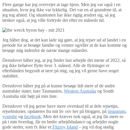
Flere gange har jeg overvejet at tage hjem. Men jeg var også i en
situation, hvor jeg ikke var lykkelig. Det var en af grundene til, at
jeg tog afsted. Og situationen har ikke rigtig ændret sig, så jeg
tænker også, at jeg ville fortryde det efter en måneds tid.
Jeg håber dog, at det kan lade sig gøre, at jeg rejser ud af landet i en
periode for at besøge familie og venner og/eller at de kan komme og
besøge mig indenfor de næste mange måneder.
Derudover håber jeg, at jeg finder fast arbejde det meste af 2022, så
jeg ikke behøver flytte hver 3. måned. Alle de flytninger er
efterhånden begyndt at tære på mig, og jeg vil gerne have noget
stabilitet.
Derudover håber jeg på at kunne besøge lidt mere af de andre
australske stater, især Tasmanien,
Western Australia
og South
Australia står højt på min liste.
Derudover vil jeg gerne have mere overskud til at dele rejsetips,
rejsehistorier, opdateres fra mit liv osv her på bloggen, på
instagram
,
youtube
og
facebook
. Men det kræver nok også, at jeg får mere ro
på i min hverdag, får en bedre arbejdsbalance og arbejder nogle
gode steder, som fx ikke er
Fitzroy Island
– jeg vil dog stadig