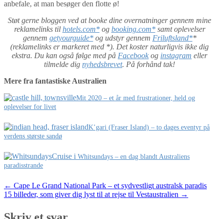
anbefale, at man besøger den flotte ø!
Støt gerne bloggen ved at booke dine overnatninger gennem mine
reklamelinks til
hotels.com*
og
booking.com*
samt oplevelser
gennem
getyourguide*
og udstyr gennem
Friluftsland*
*
(reklamelinks er markeret med *). Det koster naturligvis ikke dig
ekstra. Du kan også følge med på
Facebook
og
instagram
eller
tilmelde dig
nyhedsbrevet
. På forhånd tak!
Mere fra fantastiske Australien
Mit 2020 – et år med frustrationer, held og
oplevelser for livet
K’gari (Fraser Island) – to dages eventyr på
verdens største sandø
Cruise i
Whitsundays – en dag blandt Australiens
paradisstrande
Post
←
Cape Le Grand National Park – et sydvestligt australsk paradis
15 billeder, som giver dig lyst til at rejse til Vestaustralien
→
navigation
Skriv et svar