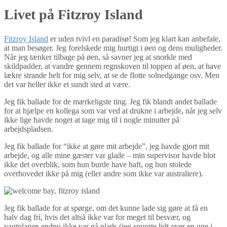
Livet på Fitzroy Island
Fitzroy Island
er uden tvivl en paradisø! Som jeg klart kan anbefale,
at man besøger. Jeg forelskede mig hurtigt i øen og dens muligheder.
Når jeg tænker tilbage på øen, så savner jeg at snorkle med
skildpadder, at vandre gennem regnskoven til toppen af øen, at have
lækre strande helt for mig selv, at se de flotte solnedgange osv. Men
det var heller ikke et sundt sted at være.
Jeg fik ballade for de mærkeligste ting. Jeg fik blandt andet ballade
for at hjælpe en kollega som var ved at drukne i arbejde, når jeg selv
ikke lige havde noget at tage mig til i nogle minutter på
arbejdspladsen.
Jeg fik ballade for “ikke at gøre mit arbejde”, jeg havde gjort mit
arbejde, og alle mine gæster var glade – min supervisor havde blot
ikke det overblik, som hun burde have haft, og hun stolede
overhovedet ikke på mig (eller andre som ikke var australiere).
Jeg fik ballade for at spørge, om det kunne lade sig gøre at få en
halv dag fri, hvis det altså ikke var for meget til besvær, og
vagtplanen endnu ikke var på plads (jeg spurgte lidt over en uge i