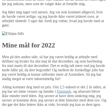
før jeg ankom, men som de valgte ikke at fortælle mig.
Jeg føler mig taget ved næsen. Jeg var nok kommet alligevel, hvis
de havde været ærlige, og jeg havde ikke været irriteret over, at
arbejdet sluttede 3 uger før, fordi jeg vidste, hvad jeg havde med at
gøre.
Mine mål for 2022
Men på den anden side, så har jeg været heldig at arbejde med
delfiner og hvaler fra slut maj til slut december, og som havbiolog
fra start marts til slut december. Det er ærlig talt mere end jeg havde
turde håbe på, da året begyndte! Og mellem de forskellige jobs har
jeg været heldig at kunne udforske mere af Australien. Så jeg har
stadig meget at være taknemmelig for!
Alting kommer dog med en pris. Om 2,5 måned er det 2 år siden, at
jeg har set mine venner og familie i
Danmark
, og afsavnet bliver
ikke mindre med tiden. Jeg savner at have dem omkring mig, jeg
savner at kramme dem, jeg savner at dele historier med dem osv. Og
det gør det ikke lettere ikke at vide, hvornår jeg kan se dem igen.