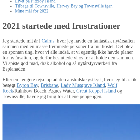
Livet på Fitzroy Island
Tilbage til Townsville, Hervey Bay og Townsville igen
Mine mål for 2022
2021 startede med frustrationer
Jeg startede mit år i
Cairns
, hvor jeg havde en fantastisk nytårsaften
sammen med en masse fremmede personer fra mit hostel. Det blev
en spontan ting, hvor vi alle indså, at vi egentlig ikke havde planer
for nytårsaften, og derfor besluttede vi os for at holde den sammen.
Vi spiste god mad, drak alkohol og så nytårsfyrværkeri fra
Esplanaden.
Efter en længere rejse op ad den australske østkyst, hvor jeg bl.a. fik
besøgt
Byron Bay
,
Brisbane
,
Lady Musgrave Island
,
Wolf
Rock
/Rainbow Beach, Agnes Water,
Great Keppel Island
og
Townsville, havde jeg brug for at tjene penge igen.