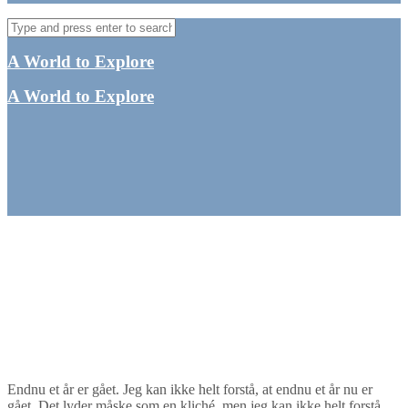
A World to Explore
A World to Explore
Mit 2021 – et blandet år
med mange successer
By
Tine
Australien
,
Oceanien
,
Queensland
Endnu et år er gået. Jeg kan ikke helt forstå, at endnu et år nu er
gået. Det lyder måske som en kliché, men jeg kan ikke helt forstå,