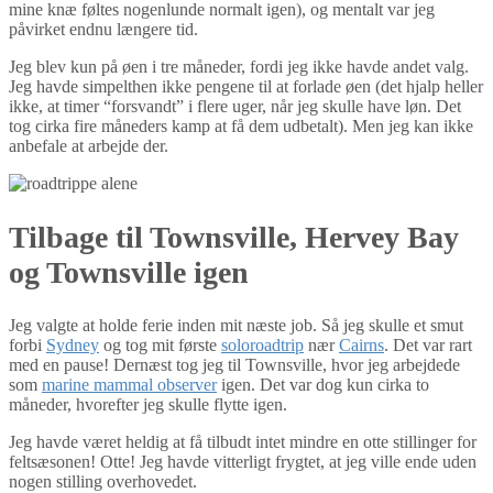
mine knæ føltes nogenlunde normalt igen), og mentalt var jeg
påvirket endnu længere tid.
Jeg blev kun på øen i tre måneder, fordi jeg ikke havde andet valg.
Jeg havde simpelthen ikke pengene til at forlade øen (det hjalp heller
ikke, at timer “forsvandt” i flere uger, når jeg skulle have løn. Det
tog cirka fire måneders kamp at få dem udbetalt). Men jeg kan ikke
anbefale at arbejde der.
Tilbage til Townsville, Hervey Bay
og Townsville igen
Jeg valgte at holde ferie inden mit næste job. Så jeg skulle et smut
forbi
Sydney
og tog mit første
soloroadtrip
nær
Cairns
. Det var rart
med en pause! Dernæst tog jeg til Townsville, hvor jeg arbejdede
som
marine mammal observer
igen. Det var dog kun cirka to
måneder, hvorefter jeg skulle flytte igen.
Jeg havde været heldig at få tilbudt intet mindre en otte stillinger for
feltsæsonen! Otte! Jeg havde vitterligt frygtet, at jeg ville ende uden
nogen stilling overhovedet.