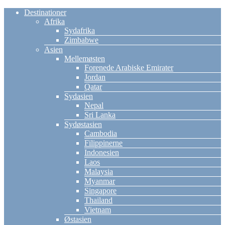
Destinationer
Afrika
Sydafrika
Zimbabwe
Asien
Mellemøsten
Forenede Arabiske Emirater
Jordan
Qatar
Sydasien
Nepal
Sri Lanka
Sydøstasien
Cambodia
Filippinerne
Indonesien
Laos
Malaysia
Myanmar
Singapore
Thailand
Vietnam
Østasien