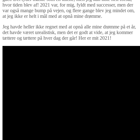
hvor tiden blev af! 2021 var, for mig, fyldt med successer, men der
var også mange bump på vejen, og flere gange blev jeg mindet om,
at jeg ikke er helt i mål med at opnå mine drømme.
Jeg havde heller ikke regnet med at opnå alle mine drømme på et år,
det havde været urealistisk, men det er godt at vide, at jeg kommer
tættere og tættere på hver dag der går! Her er mit 2021!