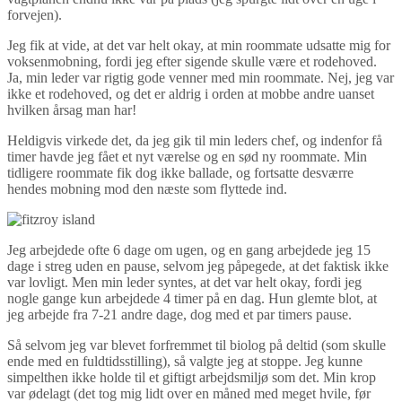
forvejen).
Jeg fik at vide, at det var helt okay, at min roommate udsatte mig for
voksenmobning, fordi jeg efter sigende skulle være et rodehoved.
Ja, min leder var rigtig gode venner med min roommate. Nej, jeg var
ikke et rodehoved, og det er aldrig i orden at mobbe andre uanset
hvilken årsag man har!
Heldigvis virkede det, da jeg gik til min leders chef, og indenfor få
timer havde jeg fået et nyt værelse og en sød ny roommate. Min
tidligere roommate fik dog ikke ballade, og fortsatte desværre
hendes mobning mod den næste som flyttede ind.
Jeg arbejdede ofte 6 dage om ugen, og en gang arbejdede jeg 15
dage i streg uden en pause, selvom jeg påpegede, at det faktisk ikke
var lovligt. Men min leder syntes, at det var helt okay, fordi jeg
nogle gange kun arbejdede 4 timer på en dag. Hun glemte blot, at
jeg arbejde fra 7-21 andre dage, dog med et par timers pause.
Så selvom jeg var blevet forfremmet til biolog på deltid (som skulle
ende med en fuldtidsstilling), så valgte jeg at stoppe. Jeg kunne
simpelthen ikke holde til et giftigt arbejdsmiljø som det. Min krop
var ødelagt (det tog mig lidt over en måned med meget hvile, før