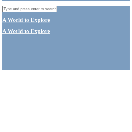
A World to Explore
A World to Explore
15 billeder, som giver dig
lyst til at rejse til
Vestaustralien
By
Tine
Australien
,
Oceanien
,
UNESCOs Verdensarvsliste
,
Western