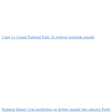
Cape Le Grand National Park: Et sydvest australsk paradis
Rottnest Island: God snorkeling og dejlige strande lige udenfor Perth