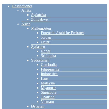
Destinationer
Afrika
Sydafrika
Zimbabwe
Asien
Mellemøsten
Forenede Arabiske Emirater
Jordan
Qatar
Sydasien
Nepal
Sri Lanka
Sydøstasien
Cambodia
Filippinerne
Indonesien
Laos
Malaysia
Myanmar
Singapore
Thailand
Vietnam
Østasien