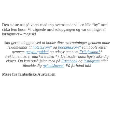
Den sidste nat på vores road trip overnattede vi i en lille “by” med
cirka fem huse. Vi vågnede med solopgangen og var omringet af
kænguruer – magisk!
Støt gerne bloggen ved at booke dine overnatninger gennem mine
reklamelinks til
hotels.com*
og
booking.com*
samt oplevelser
gennem
getyourguide*
og udstyr gennem
Friluftsland*
*
(reklamelinks er markeret med *). Det koster naturligvis ikke dig
ekstra. Du kan også følge med på
Facebook
og
instagram
eller
tilmelde dig
nyhedsbrevet
. På forhånd tak!
Mere fra fantastiske Australien