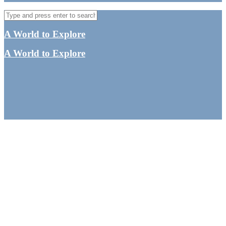
A World to Explore
A World to Explore
Q&A om at være marine
mammal observer
By
Tine
Australien
,
Oceanien
,
Queensland