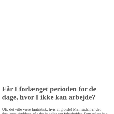
Får I forlænget perioden for de
dage, hvor I ikke kan arbejde?
Uh, det ville være fantastisk, hvis vi gjorde! Men sådan er det
desværre sjældent, når det handler om feltarbejdet. Som oftest har