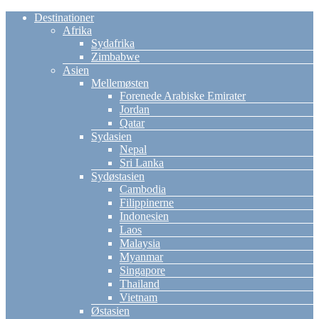
Destinationer
Afrika
Sydafrika
Zimbabwe
Asien
Mellemøsten
Forenede Arabiske Emirater
Jordan
Qatar
Sydasien
Nepal
Sri Lanka
Sydøstasien
Cambodia
Filippinerne
Indonesien
Laos
Malaysia
Myanmar
Singapore
Thailand
Vietnam
Østasien