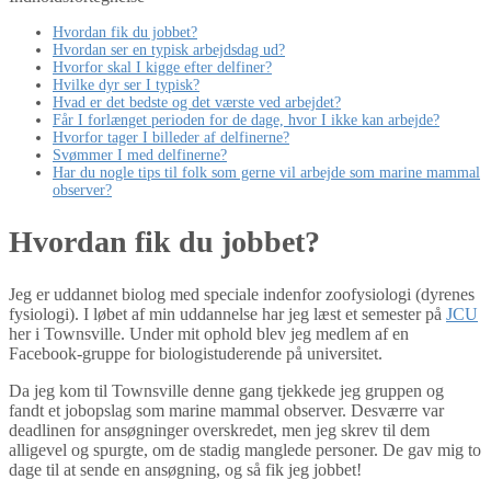
Hvordan fik du jobbet?
Hvordan ser en typisk arbejdsdag ud?
Hvorfor skal I kigge efter delfiner?
Hvilke dyr ser I typisk?
Hvad er det bedste og det værste ved arbejdet?
Får I forlænget perioden for de dage, hvor I ikke kan arbejde?
Hvorfor tager I billeder af delfinerne?
Svømmer I med delfinerne?
Har du nogle tips til folk som gerne vil arbejde som marine mammal
observer?
Hvordan fik du jobbet?
Jeg er uddannet biolog med speciale indenfor zoofysiologi (dyrenes
fysiologi). I løbet af min uddannelse har jeg læst et semester på
JCU
her i Townsville. Under mit ophold blev jeg medlem af en
Facebook-gruppe for biologistuderende på universitet.
Da jeg kom til Townsville denne gang tjekkede jeg gruppen og
fandt et jobopslag som marine mammal observer. Desværre var
deadlinen for ansøgninger overskredet, men jeg skrev til dem
alligevel og spurgte, om de stadig manglede personer. De gav mig to
dage til at sende en ansøgning, og så fik jeg jobbet!