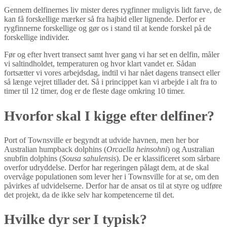
Gennem delfinernes liv mister deres rygfinner muligvis lidt farve, de
kan få forskellige mærker så fra hajbid eller lignende. Derfor er
rygfinnerne forskellige og gør os i stand til at kende forskel på de
forskellige individer.
Før og efter hvert transect samt hver gang vi har set en delfin, måler
vi saltindholdet, temperaturen og hvor klart vandet er. Sådan
fortsætter vi vores arbejdsdag, indtil vi har nået dagens transect eller
så længe vejret tillader det. Så i princippet kan vi arbejde i alt fra to
timer til 12 timer, dog er de fleste dage omkring 10 timer.
Hvorfor skal I kigge efter delfiner?
Port of Townsville er begyndt at udvide havnen, men her bor
Australian humpback dolphins (
Orcaella heinsohni
) og Australian
snubfin dolphins (
Sousa sahulensis
)
. De er klassificeret som sårbare
overfor udryddelse. Derfor har regeringen pålagt dem, at de skal
overvåge populationen som lever her i Townsville for at se, om den
påvirkes af udvidelserne. Derfor har de ansat os til at styre og udføre
det projekt, da de ikke selv har kompetencerne til det.
Hvilke dyr ser I typisk?