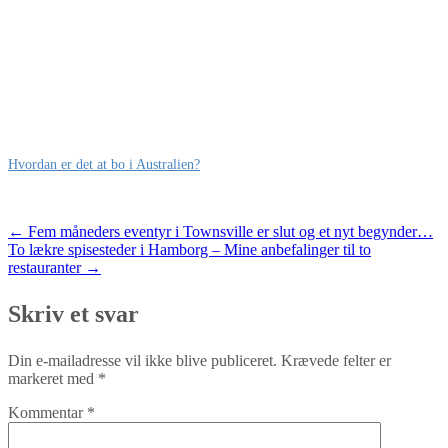
Hvordan er det at bo i Australien?
Post
←
Fem måneders eventyr i Townsville er slut og et nyt begynder…
To lækre spisesteder i Hamborg – Mine anbefalinger til to
navigation
restauranter
→
Skriv et svar
Din e-mailadresse vil ikke blive publiceret.
Krævede felter er
markeret med
*
Kommentar
*