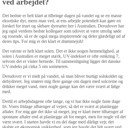
ved arbejdet?
Det bedste er helt klart at tilbringe dagen på vandet og se en masse
eksotiske dyr, mens man ved, at ens arbejde potentielt kan gøre en
forskel for truet og sårbare dyrearter her i Australien. Derudover har
jeg også verdens bedste kollegaer som udover at være utrolig søde
og rosende, så er de også mega inspirerende og deler glædeligt ud af
deres tips. For mig er det klart et drømmejob!
Det værste er helt klart solen. Det er ikke nogen hemmelighed, at
solen i Australien er meget stærk, UV-indekset er ofte omkring 7,
selvom det er vinter hernede. Til sammenligning ligger det danske
UV-indeks på cirka 5 om sommeren.
Derudover er vi midt på vandet, så man bliver hurtigt solskoldet og
dehydreret. Jeg smører mig flere gange om dagen med solcreme og
drikker meget vand, men nogle gange kan det være svært at følge
med.
Dertil er arbejdsdagene ofte lange, og vi har ikke nogle faste dage
fri. Vores fridage afhænger af vejret, så det er svært at planlægge
aftaler. For mig gør det ikke så meget, jeg er klart mere tilhænger af
spontane aftaler end at planlægge alt for meget, men for nogle vil det
være svært. I starten havde vi en del dage med dårligt vejr, det
skabte en økonomisk usikkerhed, som jeg havde det lidt svært ved.