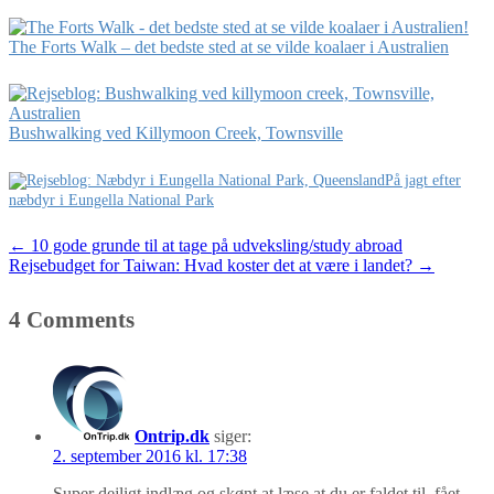
The Forts Walk – det bedste sted at se vilde koalaer i Australien
Bushwalking ved Killymoon Creek, Townsville
På jagt efter
næbdyr i Eungella National Park
Post
←
10 gode grunde til at tage på udveksling/study abroad
Rejsebudget for Taiwan: Hvad koster det at være i landet?
→
navigation
4 Comments
Ontrip.dk
siger:
2. september 2016 kl. 17:38
Super dejligt indlæg og skønt at læse at du er faldet til, fået