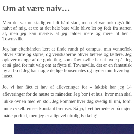
Om at være naiv…
Men det var nu stadig en lidt hård start, men det var nok også lidt
naivt af mig, at tro at det hele bare ville blive let og fedt fra starten
af, men jeg kan mærke, at jeg falder mere og mere til her i
Townsville.
Jeg har efterhånden lært at finde rundt på campus, min venneflok
bliver større og større, og venskaberne bliver tættere og tættere. Jeg
oplever mange af de gode ting, som Townsville har at byde på. Jeg
er så glad for mit valg om at flytte til Townsville, det er en fantastisk
by at bo i! Jeg har nogle dejlige housemates og nyder min hverdag i
huset.
Jo, vi har fået et hav af afleveringer for – faktisk har jeg 14
afleveringer for de næste to måneder. Jeg bor i et hus, hvor man skal
lukke ovnen med en stol. Jeg kommer hver dag svedig til uni, fordi
mine cykelbremser konstant bremser. Så ja, livet hernede er på ingen
måde perfekt, men jeg er alligevel utrolig lykkelig!