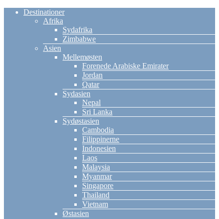
Destinationer
Afrika
Sydafrika
Zimbabwe
Asien
Mellemøsten
Forenede Arabiske Emirater
Jordan
Qatar
Sydasien
Nepal
Sri Lanka
Sydøstasien
Cambodia
Filippinerne
Indonesien
Laos
Malaysia
Myanmar
Singapore
Thailand
Vietnam
Østasien