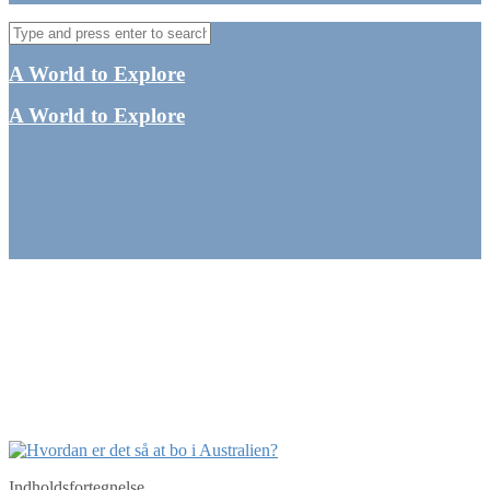
A World to Explore
A World to Explore
Hvordan er det så at bo i
Australien?
By
Tine
Australien
,
Oceanien
,
Queensland
Indholdsfortegnelse