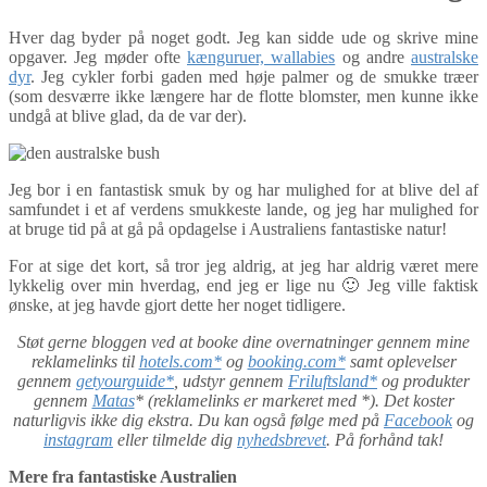
Hver dag byder på noget godt. Jeg kan sidde ude og skrive mine
opgaver. Jeg møder ofte
kænguruer, wallabies
og andre
australske
dyr
. Jeg cykler forbi gaden med høje palmer og de smukke træer
(som desværre ikke længere har de flotte blomster, men kunne ikke
undgå at blive glad, da de var der).
Jeg bor i en fantastisk smuk by og har mulighed for at blive del af
samfundet i et af verdens smukkeste lande, og jeg har mulighed for
at bruge tid på at gå på opdagelse i Australiens fantastiske natur!
For at sige det kort, så tror jeg aldrig, at jeg har aldrig været mere
lykkelig over min hverdag, end jeg er lige nu 🙂 Jeg ville faktisk
ønske, at jeg havde gjort dette her noget tidligere.
Støt gerne bloggen ved at booke dine overnatninger gennem mine
reklamelinks til
hotels.com*
og
booking.com*
samt oplevelser
gennem
getyourguide*
, udstyr gennem
Friluftsland*
og produkter
gennem
Matas
* (reklamelinks er markeret med *). Det koster
naturligvis ikke dig ekstra. Du kan også følge med på
Facebook
og
instagram
eller tilmelde dig
nyhedsbrevet
. På forhånd tak!
Mere fra fantastiske Australien