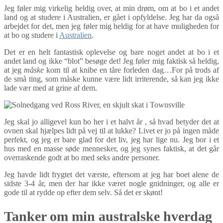
Jeg føler mig virkelig heldig over, at min drøm, om at bo i et andet
land og at studere i Australien, er gået i opfyldelse. Jeg har da også
arbejdet for det, men jeg føler mig heldig for at have muligheden for
at bo og studere i
Australien
.
Det er en helt fantastisk oplevelse og bare noget andet at bo i et
andet land og ikke “blot” besøge det! Jeg føler mig faktisk så heldig,
at jeg
måske
kom til at knibe en tåre forleden dag…For på trods af
de små ting, som måske kunne være lidt irriterende, så kan jeg ikke
lade vær med at grine af dem.
Jeg skal jo alligevel kun bo her i et halvt år , så hvad betyder det at
ovnen skal hjælpes lidt på vej til at lukke? Livet er jo på ingen måde
perfekt, og jeg er bare glad for det liv, jeg har lige nu. Jeg bor i et
hus med en masse søde mennesker, og jeg synes faktisk, at det går
overraskende godt at bo med seks andre personer.
Jeg havde lidt frygtet det værste, eftersom at jeg har boet alene de
sidste 3-4 år, men der har ikke været nogle gnidninger, og alle er
gode til at rydde op efter dem selv. Så det er skønt!
Tanker om min australske hverdag