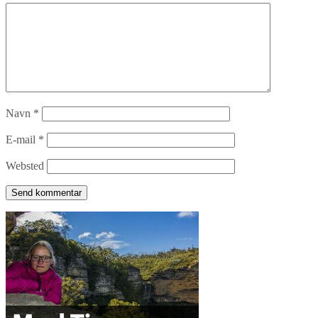
Navn
*
E-mail
*
Websted