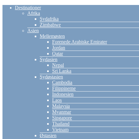
Destinationer
Afrika
Sydafrika
Zimbabwe
Asien
Mellemøsten
Forenede Arabiske Emirater
Jordan
Qatar
Sydasien
Nepal
Sri Lanka
Sydøstasien
Cambodia
Filippinerne
Indonesien
Laos
Malaysia
Myanmar
Singapore
Thailand
Vietnam
Østasien