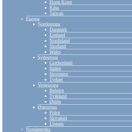
Hong Kong
Kina
Taiwan
Europa
Nordeuropa
Danmark
England
Nordirland
Skotland
Wales
Sydeuropa
Grækenland
Italien
Slovenien
Tyrkiet
Vesteuropa
Belgien
Tyskland
Østrig
Østeuropa
Polen
Slovakiet
Ungarn
Nordamerika