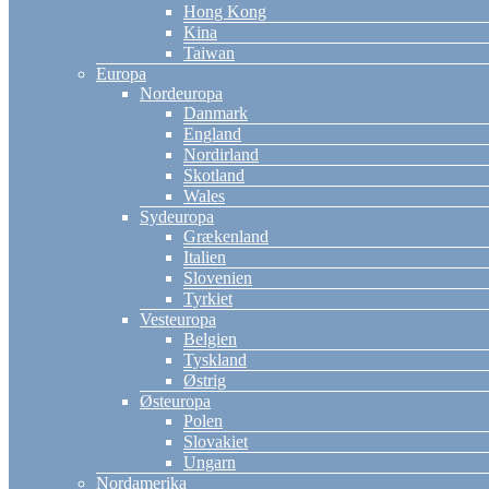
Hong Kong
Kina
Taiwan
Europa
Nordeuropa
Danmark
England
Nordirland
Skotland
Wales
Sydeuropa
Grækenland
Italien
Slovenien
Tyrkiet
Vesteuropa
Belgien
Tyskland
Østrig
Østeuropa
Polen
Slovakiet
Ungarn
Nordamerika