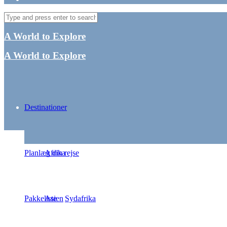
A World to Explore
A World to Explore
Destinationer
Hvordan 
Planlæg din rejse
Afrika
Pakkeliste
Asien
Sydafrika