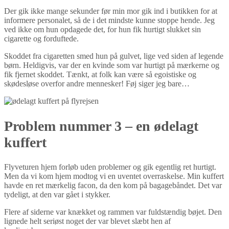
Der gik ikke mange sekunder før min mor gik ind i butikken for at
informere personalet, så de i det mindste kunne stoppe hende. Jeg
ved ikke om hun opdagede det, for hun fik hurtigt slukket sin
cigarette og forduftede.
Skoddet fra cigaretten smed hun på gulvet, lige ved siden af legende
børn. Heldigvis, var der en kvinde som var hurtigt på mærkerne og
fik fjernet skoddet. Tænkt, at folk kan være så egoistiske og
skødesløse overfor andre mennesker! Føj siger jeg bare…
Problem nummer 3 – en ødelagt
kuffert
Flyveturen hjem forløb uden problemer og gik egentlig ret hurtigt.
Men da vi kom hjem modtog vi en uventet overraskelse. Min kuffert
havde en ret mærkelig facon, da den kom på bagagebåndet. Det var
tydeligt, at den var gået i stykker.
Flere af siderne var knækket og rammen var fuldstændig bøjet. Den
lignede helt seriøst noget der var blevet slæbt hen af