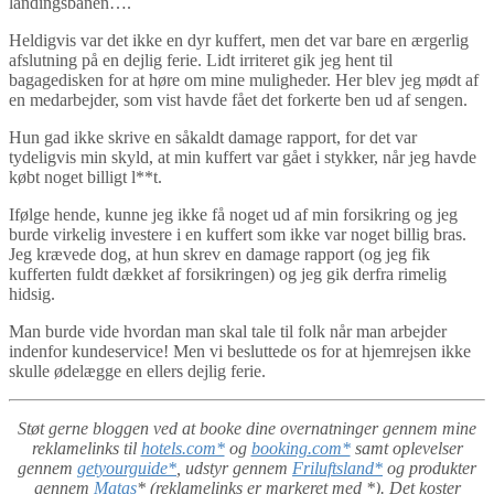
landingsbanen….
Heldigvis var det ikke en dyr kuffert, men det var bare en ærgerlig
afslutning på en dejlig ferie. Lidt irriteret gik jeg hent til
bagagedisken for at høre om mine muligheder. Her blev jeg mødt af
en medarbejder, som vist havde fået det forkerte ben ud af sengen.
Hun gad ikke skrive en såkaldt damage rapport, for det var
tydeligvis min skyld, at min kuffert var gået i stykker, når jeg havde
købt noget billigt l**t.
Ifølge hende, kunne jeg ikke få noget ud af min forsikring og jeg
burde virkelig investere i en kuffert som ikke var noget billig bras.
Jeg krævede dog, at hun skrev en damage rapport (og jeg fik
kufferten fuldt dækket af forsikringen) og jeg gik derfra rimelig
hidsig.
Man burde vide hvordan man skal tale til folk når man arbejder
indenfor kundeservice! Men vi besluttede os for at hjemrejsen ikke
skulle ødelægge en ellers dejlig ferie.
Støt gerne bloggen ved at booke dine overnatninger gennem mine
reklamelinks til
hotels.com*
og
booking.com*
samt oplevelser
gennem
getyourguide*
, udstyr gennem
Friluftsland*
og produkter
gennem
Matas
* (reklamelinks er markeret med *). Det koster