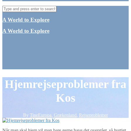
A World to Explore
A World to Explore
Hjemrejseproblemer fra
Kos
By
Tine
Europa
,
Grækenland
,
Rejseproblemer
Når man skal hjem vil man bare gerne have det overstået, så hurtigt