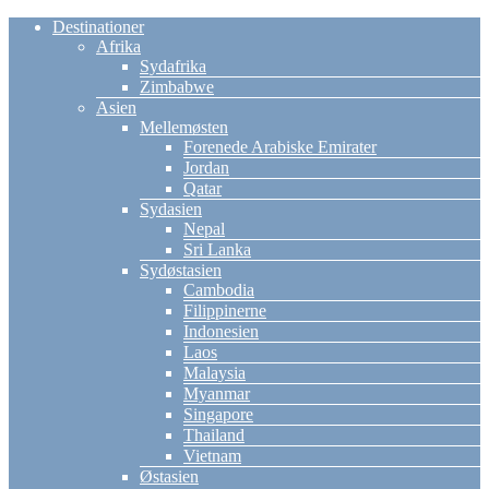
Destinationer
Afrika
Sydafrika
Zimbabwe
Asien
Mellemøsten
Forenede Arabiske Emirater
Jordan
Qatar
Sydasien
Nepal
Sri Lanka
Sydøstasien
Cambodia
Filippinerne
Indonesien
Laos
Malaysia
Myanmar
Singapore
Thailand
Vietnam
Østasien