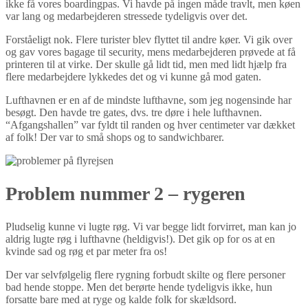
ikke få vores boardingpas. Vi havde på ingen måde travlt, men køen
var lang og medarbejderen stressede tydeligvis over det.
Forståeligt nok. Flere turister blev flyttet til andre køer. Vi gik over
og gav vores bagage til security, mens medarbejderen prøvede at få
printeren til at virke. Der skulle gå lidt tid, men med lidt hjælp fra
flere medarbejdere lykkedes det og vi kunne gå mod gaten.
Lufthavnen er en af de mindste lufthavne, som jeg nogensinde har
besøgt. Den havde tre gates, dvs. tre døre i hele lufthavnen.
“Afgangshallen” var fyldt til randen og hver centimeter var dækket
af folk! Der var to små shops og to sandwichbarer.
Problem nummer 2 – rygeren
Pludselig kunne vi lugte røg. Vi var begge lidt forvirret, man kan jo
aldrig lugte røg i lufthavne (heldigvis!). Det gik op for os at en
kvinde sad og røg et par meter fra os!
Der var selvfølgelig flere rygning forbudt skilte og flere personer
bad hende stoppe. Men det berørte hende tydeligvis ikke, hun
forsatte bare med at ryge og kalde folk for skældsord.