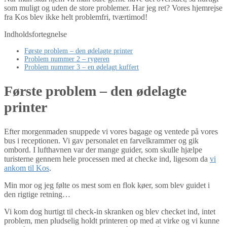
som muligt og uden de store problemer. Har jeg ret? Vores hjemrejse
fra Kos blev ikke helt problemfri, tværtimod!
Indholdsfortegnelse
Første problem – den ødelagte printer
Problem nummer 2 – rygeren
Problem nummer 3 – en ødelagt kuffert
Første problem – den ødelagte
printer
Efter morgenmaden snuppede vi vores bagage og ventede på vores
bus i receptionen. Vi gav personalet en farvelkrammer og gik
ombord. I lufthavnen var der mange guider, som skulle hjælpe
turisterne gennem hele processen med at checke ind, ligesom da
vi
ankom til Kos
.
Min mor og jeg følte os mest som en flok køer, som blev guidet i
den rigtige retning…
Vi kom dog hurtigt til check-in skranken og blev checket ind, intet
problem, men pludselig holdt printeren op med at virke og vi kunne