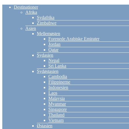
Destinationer
Afrika
Sydafrika
Zimbabwe
Asien
Mellemøsten
Forenede Arabiske Emirater
Jordan
Qatar
Sydasien
Nepal
Sri Lanka
Sydøstasien
Cambodia
Filippinerne
Indonesien
Laos
Malaysia
Myanmar
Singapore
Thailand
Vietnam
Østasien