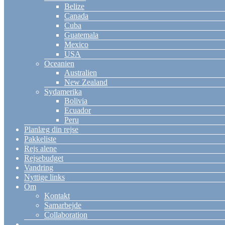
Belize
Canada
Cuba
Guatemala
Mexico
USA
Oceanien
Australien
New Zealand
Sydamerika
Bolivia
Ecuador
Peru
Planlæg din rejse
Pakkeliste
Rejs alene
Rejsebudget
Vandring
Nyttige links
Om
Kontakt
Samarbejde
Collaboration