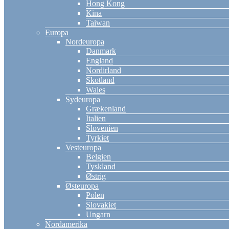
Hong Kong
Kina
Taiwan
Europa
Nordeuropa
Danmark
England
Nordirland
Skotland
Wales
Sydeuropa
Grækenland
Italien
Slovenien
Tyrkiet
Vesteuropa
Belgien
Tyskland
Østrig
Østeuropa
Polen
Slovakiet
Ungarn
Nordamerika