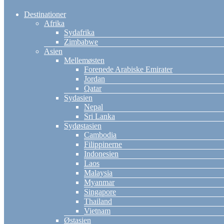
Destinationer
Afrika
Sydafrika
Zimbabwe
Asien
Mellemøsten
Forenede Arabiske Emirater
Jordan
Qatar
Sydasien
Nepal
Sri Lanka
Sydøstasien
Cambodia
Filippinerne
Indonesien
Laos
Malaysia
Myanmar
Singapore
Thailand
Vietnam
Østasien