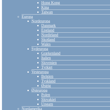
Hong Kong
Kina
Taiwan
Europa
Nordeuropa
Danmark
England
Nordirland
Skotland
Wales
Sydeuropa
Grækenland
Italien
Slovenien
Tyrkiet
Vesteuropa
Belgien
Tyskland
Østrig
Østeuropa
Polen
Slovakiet
Ungarn
Nordamerika