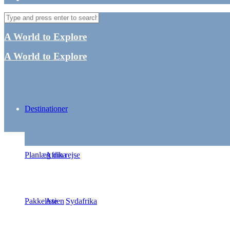
A World to Explore
A World to Explore
Destinationer
Zia – det bedste
Planlæg din rejse
Afrika
Pakkeliste
Asien
Sydafrika