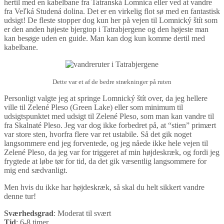
hertil med en kabelbane fra Tatranská Lomnica eller ved at vandre
fra Veľká Studená dolina. Det er en virkelig flot sø med en fantastisk
udsigt! De fleste stopper dog kun her på vejen til Lomnický štít som
er den anden højeste bjergtop i Tatrabjergene og den højeste man
kan besøge uden en guide. Man kan dog kun komme dertil med
kabelbane.
Dette var et af de bedre strækninger på ruten
Personligt valgte jeg at springe Lomnický štít over, da jeg hellere
ville til Zelené Pleso (Green Lake) eller som minimum til
udsigtspunktet med udsigt til Zelené Pleso, som man kan vandre til
fra Skalnaté Pleso. Jeg var dog ikke forbedret på, at “stien” primært
var store sten, hvorfra flere var ret ustabile. Så det gik noget
langsommere end jeg forventede, og jeg nåede ikke hele vejen til
Zelené Pleso, da jeg var for triggeret af min højdeskræk, og fordi jeg
frygtede at løbe tør for tid, da det gik væsentlig langsommere for
mig end sædvanligt.
Men hvis du ikke har højdeskræk, så skal du helt sikkert vandre
denne tur!
Sværhedsgrad
: Moderat til svært
Tid
: 6-8 timer