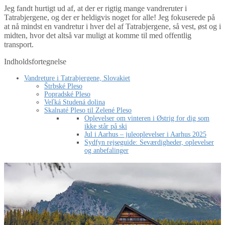
Jeg fandt hurtigt ud af, at der er rigtig mange vandreruter i
Tatrabjergene, og der er heldigvis noget for alle! Jeg fokuserede på
at nå mindst en vandretur i hver del af Tatrabjergene, så vest, øst og i
midten, hvor det altså var muligt at komme til med offentlig
transport.
Indholdsfortegnelse
Vandreture i Tatrabjergene, Slovakiet
Štrbské Pleso
Popradské Pleso
Veľká Studená dolina
Skalnaté Pleso til Zelené Pleso
Oplevelser om vinteren i Østrig for dig som
ikke står på ski
Jul i Aarhus – juleoplevelser i Aarhus 2025
Sydfyn rejseguide: Seværdigheder, oplevelser
og anbefalinger