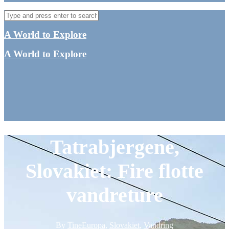
A World to Explore
A World to Explore
Tatrabjergene,
Slovakiet: Fire flotte
vandreture
By
Tine
Europa
,
Slovakiet
,
Vandring