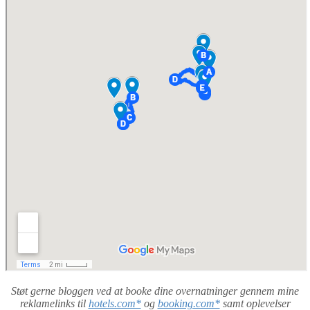
Støt gerne bloggen ved at booke dine overnatninger gennem mine
reklamelinks til
hotels.com*
og
booking.com*
samt oplevelser