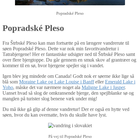
Popradské Pleso
Popradské Pleso
Fra Štrbské Pleso kan man fortsætte på en længere vandrerute til
søen Popradské Pleso. Dette var nok min favoritvandretur i
Tatrabjergene! Her er fantastiske udsigter ned til Štrbské Pleso samt
over flere bjergtoppe. Du går gennem en smuk skov af grantræer og
kommer til en sø, hvor bjergene spejler sig i vandet.
Igen blev jeg mindede om Canada! Godt nok er søerne ikke lige så
blå som
Moraine Lake og Lake Louise i Banff
eller
Emerald Lake i
Yoho
, måske det var nærmere noget ala
Maligne Lake i Jasper
.
Uanset hvad så slog de omkransende bjerge, den spejlblanke sø og
manglen på turister slog benene væk under mig!
Du må ikke gå glip af denne vandretur! Der er også en hytte ved
søen, hvor du kan overnatte, hvis du skulle have lyst.
På vej til Popradské Pleso