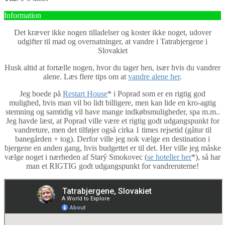
Information
Det kræver ikke nogen tilladelser og koster ikke noget, udover
udgifter til mad og overnatninger, at vandre i Tatrabjergene i
Slovakiet
Husk altid at fortælle nogen, hvor du tager hen, især hvis du vandrer
alene. Læs flere tips om at
vandre alene her
.
Jeg boede på
Restart House
* i Poprad som er en rigtig god
mulighed, hvis man vil bo lidt billigere, men kan lide en kro-agtig
stemning og samtidig vil have mange indkøbsmuligheder, spa m.m..
Jeg havde læst, at Poprad ville være et rigtig godt udgangspunkt for
vandreture, men det tilføjer også cirka 1 times rejsetid (gåtur til
banegården + tog). Derfor ville jeg nok vælge en destination i
bjergene en anden gang, hvis budgettet er til det. Her ville jeg måske
vælge noget i nærheden af Starý Smokovec (
se hoteller her
*), så har
man et RIGTIG godt udgangspunkt for vandreruterne!