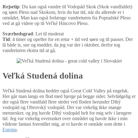
Rejsetip
: Du kan også vandre til Vodopád Skok (Skok vandfaldet)
og søen Pleso nad Skokom, hvis du har tid, når du allerede er i
området. Man kan også forlænge vandreturen fra Popradské Pleso
ved at gå videre op til Veľké Hincovo Pleso.
Sværhedsgrad
: Let til moderat
Tid
: 4 timer og opefter for en retur + tid ved søen og til pauser. Der
lå både is, sne og mudder, da jeg var der i oktober, derfor tog
vandreturen ekstra tid at gå.
Veľká Studená dolina
Veľká Studená dolina hedder også Great Cold Valley på engelsk.
Her går man langs en flod med bjerge på begge sider. Selvfølgelig er
der også flere vandfald flere steder ved floden herunder Dlhý
vodopád og Obrovský vodopád. Der var virkelig ikke mange
mennesker, og jeg havde Dlhý vodopád helt for mig selv i længere
tid. Jeg var virkelig overrasket over området og havde ikke i min
vildeste fantasi forestillet mig, at vi havde et område som dette i
Europa
.