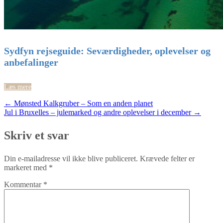
Sydfyn rejseguide: Seværdigheder, oplevelser og
anbefalinger
Læs mere
Post
←
Mønsted Kalkgruber – Som en anden planet
Jul i Bruxelles – julemarked og andre oplevelser i december
→
navigation
Skriv et svar
Din e-mailadresse vil ikke blive publiceret.
Krævede felter er
markeret med
*
Kommentar
*