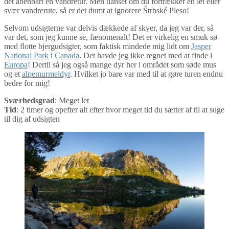
det åbenbart en vandretur. Men uanset om du fortrækker en let eller
svær vandrerute, så er det dumt at ignorere Štrbské Pleso!
Selvom udsigterne var delvis dækkede af skyer, da jeg var der, så
var det, som jeg kunne se, fænomenalt! Det er virkelig en smuk sø
med flotte bjergudsigter, som faktisk mindede mig lidt om
Jasper
National Park
i
Canada
. Det havde jeg ikke regnet med at finde i
Europa
! Dertil så jeg også mange dyr her i området som søde mus
og et
alpemurmeldyr
. Hvilket jo bare var med til at gøre turen endnu
bedre for mig!
Sværhedsgrad
: Meget let
Tid
: 2 timer og opefter alt efter hvor meget tid du sætter af til at suge
til dig af udsigten