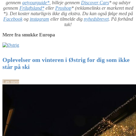
gennem
getyourguide*
, billeje gennem
Discover Cars
* og udstyr
gennem
Friluftsland*
eller
Proshop
* (reklamelinks er markeret med
*). Det koster naturligvis ikke dig ekstra. Du kan også følge med på
Facebook
og
instagram
eller tilmelde dig
nyhedsbrevet
. På forhånd
tak!
Mere fra smukke Europa
Oplevelser om vinteren i Østrig for dig som ikke
står på ski
Læs mere