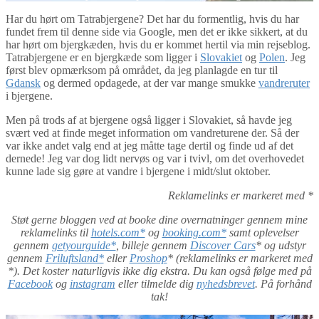
Har du hørt om Tatrabjergene? Det har du formentlig, hvis du har
fundet frem til denne side via Google, men det er ikke sikkert, at du
har hørt om bjergkæden, hvis du er kommet hertil via min rejseblog.
Tatrabjergene er en bjergkæde som ligger i
Slovakiet
og
Polen
. Jeg
først blev opmærksom på området, da jeg planlagde en tur til
Gdansk
og dermed opdagede, at der var mange smukke
vandreruter
i bjergene.
Men på trods af at bjergene også ligger i Slovakiet, så havde jeg
svært ved at finde meget information om vandreturene der. Så der
var ikke andet valg end at jeg måtte tage dertil og finde ud af det
dernede! Jeg var dog lidt nervøs og var i tvivl, om det overhovedet
kunne lade sig gøre at vandre i bjergene i midt/slut oktober.
Reklamelinks er markeret med *
Støt gerne bloggen ved at booke dine overnatninger gennem mine
reklamelinks til
hotels.com*
og
booking.com*
samt oplevelser
gennem
getyourguide*
, billeje gennem
Discover Cars
* og udstyr
gennem
Friluftsland*
eller
Proshop
* (reklamelinks er markeret med
*). Det koster naturligvis ikke dig ekstra. Du kan også følge med på
Facebook
og
instagram
eller tilmelde dig
nyhedsbrevet
. På forhånd
tak!