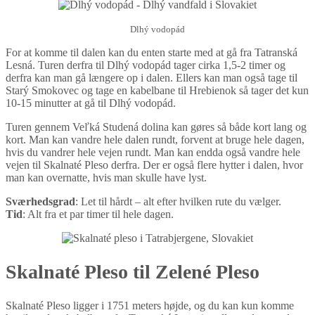
Dlhý vodopád
For at komme til dalen kan du enten starte med at gå fra Tatranská
Lesná. Turen derfra til Dlhý vodopád tager cirka 1,5-2 timer og
derfra kan man gå længere op i dalen. Ellers kan man også tage til
Starý Smokovec og tage en kabelbane til Hrebienok så tager det kun
10-15 minutter at gå til Dlhý vodopád.
Turen gennem Veľká Studená dolina kan gøres så både kort lang og
kort. Man kan vandre hele dalen rundt, forvent at bruge hele dagen,
hvis du vandrer hele vejen rundt. Man kan endda også vandre hele
vejen til Skalnaté Pleso derfra. Der er også flere hytter i dalen, hvor
man kan overnatte, hvis man skulle have lyst.
Sværhedsgrad
: Let til hårdt – alt efter hvilken rute du vælger.
Tid
: Alt fra et par timer til hele dagen.
Skalnaté Pleso til Zelené Pleso
Skalnaté Pleso ligger i 1751 meters højde, og du kan kun komme