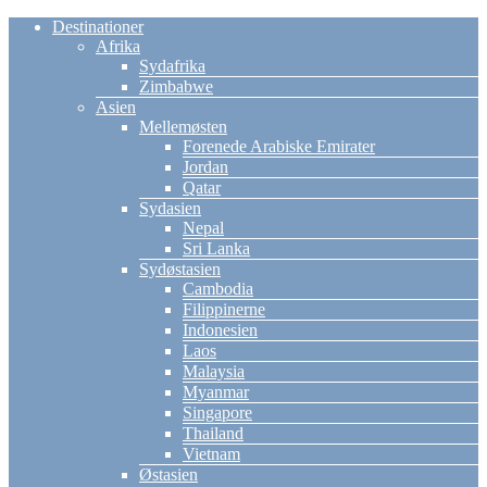
Destinationer
Afrika
Sydafrika
Zimbabwe
Asien
Mellemøsten
Forenede Arabiske Emirater
Jordan
Qatar
Sydasien
Nepal
Sri Lanka
Sydøstasien
Cambodia
Filippinerne
Indonesien
Laos
Malaysia
Myanmar
Singapore
Thailand
Vietnam
Østasien