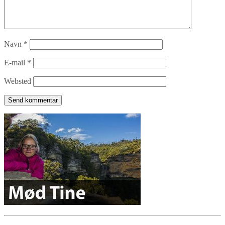
Navn
*
E-mail
*
Websted