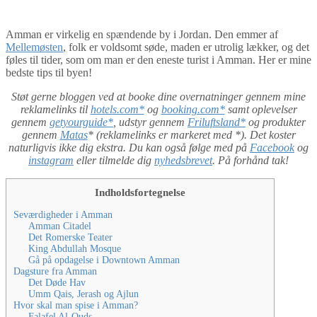
Amman er virkelig en spændende by i Jordan. Den emmer af
Mellemøsten
, folk er voldsomt søde, maden er utrolig lækker, og det
føles til tider, som om man er den eneste turist i Amman. Her er mine
bedste tips til byen!
Støt gerne bloggen ved at booke dine overnatninger gennem mine
reklamelinks til
hotels.com*
og
booking.com*
samt oplevelser
gennem
getyourguide*
, udstyr gennem
Friluftsland*
og produkter
gennem
Matas
* (reklamelinks er markeret med *). Det koster
naturligvis ikke dig ekstra. Du kan også følge med på
Facebook
og
instagram
eller tilmelde dig
nyhedsbrevet
. På forhånd tak!
Indholdsfortegnelse
Seværdigheder i Amman
Amman Citadel
Det Romerske Teater
King Abdullah Mosque
Gå på opdagelse i Downtown Amman
Dagsture fra Amman
Det Døde Hav
Umm Qais, Jerash og Ajlun
Hvor skal man spise i Amman?
Falafel Al-Quds