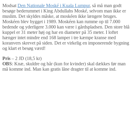
Modsat
Den Nationale Moské i Kuala Lumpur
, så må man godt
besøge bederummet i King Abdullahs Moské, selvom man ikke er
muslim. Det skyldes måske, at moskéen ikke længere bruges.
Moskéen blev bygget i 1989. Moskéen kan rumme op til 7.000
bedende og yderligere 3.000 kan være i gårdspladsen. Den store blå
kuppel er 31 meter høj og har en diameter på 35 meter. I loftet
hænger intet mindre end 168 lamper i tre kæmpe kranse med
koranvers skrevet på siden. Det er virkelig en imponerende bygning
og klart et besøg værd!
Pris
– 2 JD (18,5 kr)
OBS
: Knæ, skuldre og hår (kun for kvinder) skal dækkes før man
må komme ind. Man kan gratis låne dragter til at komme ind.