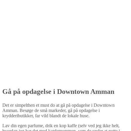
Gå på opdagelse i Downtown Amman
Det er simpelthen et must do at gå på opdagelse i Downtown
Amman. Besøge de små markeder, gå på opdagelse i
kryddeributikker, far vild blandt de lokale huse.
Lav din egen parfume, drik en kop kaffe (selv ved jeg ikke helt,
hvordan jeg har det med kardemommen, som de ynder at putte i