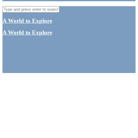
A World to Explore
A World to Explore
Amman rejseguide –
Seværdigheder, hotel
m.m. i Jordans
hovedstad