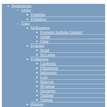
Destinationer
Afrika
Sydafrika
Zimbabwe
Asien
Mellemøsten
Forenede Arabiske Emirater
Jordan
Qatar
Sydasien
Nepal
Sri Lanka
Sydøstasien
Cambodia
Filippinerne
Indonesien
Laos
Malaysia
Myanmar
Singapore
Thailand
Vietnam
Østasien