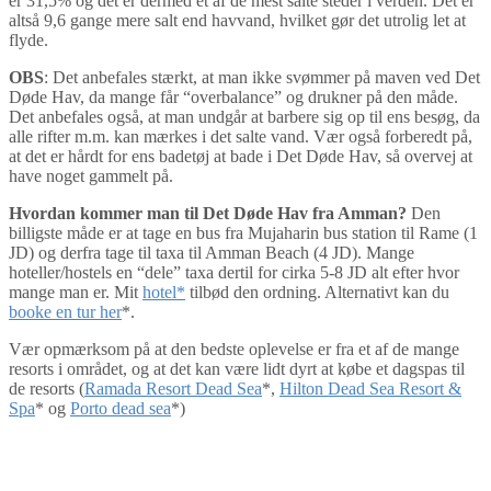
er 31,5% og det er dermed et af de mest salte steder i verden. Det er
altså 9,6 gange mere salt end havvand, hvilket gør det utrolig let at
flyde.
OBS
: Det anbefales stærkt, at man ikke svømmer på maven ved Det
Døde Hav, da mange får “overbalance” og drukner på den måde.
Det anbefales også, at man undgår at barbere sig op til ens besøg, da
alle rifter m.m. kan mærkes i det salte vand. Vær også forberedt på,
at det er hårdt for ens badetøj at bade i Det Døde Hav, så overvej at
have noget gammelt på.
Hvordan kommer man til Det Døde Hav fra Amman?
Den
billigste måde er at tage en bus fra Mujaharin bus station til Rame (1
JD) og derfra tage til taxa til Amman Beach (4 JD). Mange
hoteller/hostels en “dele” taxa dertil for cirka 5-8 JD alt efter hvor
mange man er. Mit
hotel*
tilbød den ordning. Alternativt kan du
booke en tur her
*.
Vær opmærksom på at den bedste oplevelse er fra et af de mange
resorts i området, og at det kan være lidt dyrt at købe et dagspas til
de resorts (
Ramada Resort Dead Sea
*,
Hilton Dead Sea Resort &
Spa
* og
Porto dead sea
*)