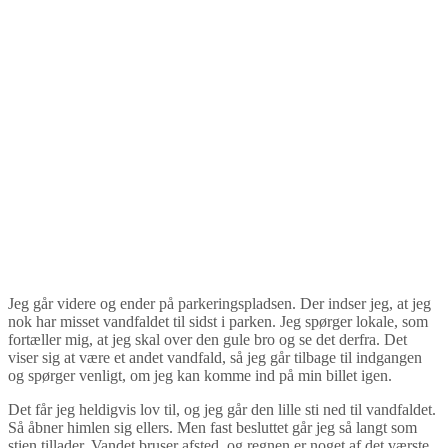
Jeg går videre og ender på parkeringspladsen. Der indser jeg, at jeg
nok har misset vandfaldet til sidst i parken. Jeg spørger lokale, som
fortæller mig, at jeg skal over den gule bro og se det derfra. Det
viser sig at være et andet vandfald, så jeg går tilbage til indgangen
og spørger venligt, om jeg kan komme ind på min billet igen.
Det får jeg heldigvis lov til, og jeg går den lille sti ned til vandfaldet.
Så åbner himlen sig ellers. Men fast besluttet går jeg så langt som
stien tillader. Vandet bruser afsted, og regnen er noget af det værste,