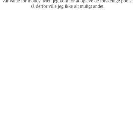
var value for money. Men jeg kom for at opleve de forskellige pools,
så derfor ville jeg ikke alt muligt andet.