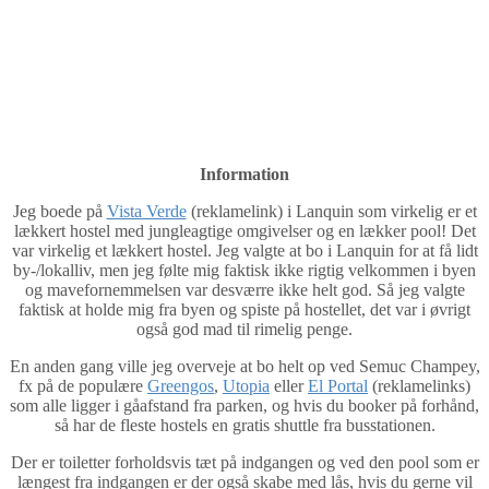
Information
Jeg boede på
Vista Verde
(reklamelink) i Lanquin som virkelig er et
lækkert hostel med jungleagtige omgivelser og en lækker pool! Det
var virkelig et lækkert hostel. Jeg valgte at bo i Lanquin for at få lidt
by-/lokalliv, men jeg følte mig faktisk ikke rigtig velkommen i byen
og mavefornemmelsen var desværre ikke helt god. Så jeg valgte
faktisk at holde mig fra byen og spiste på hostellet, det var i øvrigt
også god mad til rimelig penge.
En anden gang ville jeg overveje at bo helt op ved Semuc Champey,
fx på de populære
Greengos
,
Utopia
eller
El Portal
(reklamelinks)
som alle ligger i gåafstand fra parken, og hvis du booker på forhånd,
så har de fleste hostels en gratis shuttle fra busstationen.
Der er toiletter forholdsvis tæt på indgangen og ved den pool som er
længest fra indgangen er der også skabe med lås, hvis du gerne vil