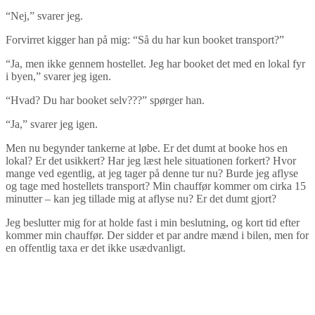
“Nej,” svarer jeg.
Forvirret kigger han på mig: “Så du har kun booket transport?”
“Ja, men ikke gennem hostellet. Jeg har booket det med en lokal fyr
i byen,” svarer jeg igen.
“Hvad? Du har booket selv???” spørger han.
“Ja,” svarer jeg igen.
Men nu begynder tankerne at løbe. Er det dumt at booke hos en
lokal? Er det usikkert? Har jeg læst hele situationen forkert? Hvor
mange ved egentlig, at jeg tager på denne tur nu? Burde jeg aflyse
og tage med hostellets transport? Min chauffør kommer om cirka 15
minutter – kan jeg tillade mig at aflyse nu? Er det dumt gjort?
Jeg beslutter mig for at holde fast i min beslutning, og kort tid efter
kommer min chauffør. Der sidder et par andre mænd i bilen, men for
en offentlig taxa er det ikke usædvanligt.