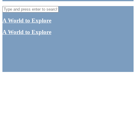
A World to Explore
A World to Explore
Semuc Champey – de
smukkeste
kalkstenspools i
Guatemalas jungle