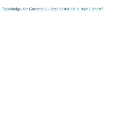
Rejsebudget for Guatemala – hvad koster det at rejse i landet?