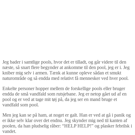
Jeg bader i samtlige pools, hvor det er tilladt, og går videre til den
næste, så snart flere begynder at ankomme til den pool, jeg er i. Jeg
kniber mig selv i armen. Tænk at kunne opleve sådan et smukt
naturområde og så endda med relativt få mennesker ved hver pool.
Enkelte personer hopper mellem de forskellige pools eller bruger
endda de små vandfald som rutsjebane. Jeg er netop gået ud af en
pool og er ved at tage mit tøj på, da jeg ser en mand bruge et
vandfald som pool.
Men jeg kan se på ham, at noget er galt. Han er ved at gå i panik og
er ikke selv klar over det endnu. Jeg skynder mig ned til kanten af
poolen, da han pludselig råber: “HELP HELP!” og plasker febrilsk i
vandet.