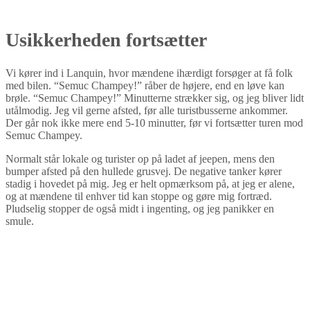
Usikkerheden fortsætter
Vi kører ind i Lanquin, hvor mændene ihærdigt forsøger at få folk
med bilen. “Semuc Champey!” råber de højere, end en løve kan
brøle. “Semuc Champey!” Minutterne strækker sig, og jeg bliver lidt
utålmodig. Jeg vil gerne afsted, før alle turistbusserne ankommer.
Der går nok ikke mere end 5-10 minutter, før vi fortsætter turen mod
Semuc Champey.
Normalt står lokale og turister op på ladet af jeepen, mens den
bumper afsted på den hullede grusvej. De negative tanker kører
stadig i hovedet på mig. Jeg er helt opmærksom på, at jeg er alene,
og at mændene til enhver tid kan stoppe og gøre mig fortræd.
Pludselig stopper de også midt i ingenting, og jeg panikker en
smule.