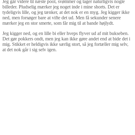
Jeg går videre til næste pool, svømmer og tager naturligvis nogle
billeder. Pludselig mærker jeg noget inde i mine shorts. Det er
tydeligvis lille, og jeg tænker, at det nok er en myg. Jeg kigger ikke
ned, men forsøger bare at vifte det ud. Men få sekunder senere
mærker jeg en stor smerte, som får mig til at bande højlydt.
Jeg kigger ned, og en lille bi eller hveps flyver ud af mit bukseben.
Det gør pokkers ondt, men jeg kan ikke gøre andet end at bide det i
mig. Stikket er heldigvis ikke særlig stort, så jeg fortæller mig selv,
at det nok går i sig selv igen.