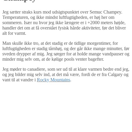
Jeg sætter straks kurs mod udsigtspunktet over Semuc Champey.
Temperaturen, og ikke mindst luftfugtigheden, er høj her om
sommeren. Især nu hvor jeg ikke længere er i +2000 meters højde,
handler det om at få overstået fysisk hårde aktiviteter, før det bliver
alt for varmt.
Man skulle ikke tro, at det stadig er de tidlige morgentimer, for
luftfugtigheden er stadig tårnhøj, og der går ikke mange minutter, før
sveden drypper af mig. Jeg sørger for at holde mange vandpauser og
minder mig selv om, at de kølige pools venter bagefter.
Jeg møder to canadiere, som ser ud til at klare varmen bedre end jeg,
og jeg bilder mig selv ind, at det må være, fordi de er fra Calgary og
vant til at vandre i
Rocky Mountains
.