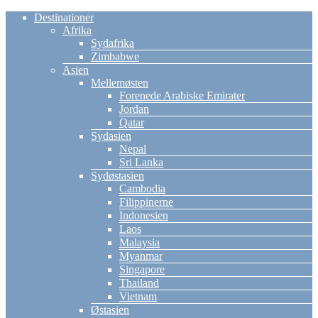
Destinationer
Afrika
Sydafrika
Zimbabwe
Asien
Mellemøsten
Forenede Arabiske Emirater
Jordan
Qatar
Sydasien
Nepal
Sri Lanka
Sydøstasien
Cambodia
Filippinerne
Indonesien
Laos
Malaysia
Myanmar
Singapore
Thailand
Vietnam
Østasien