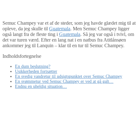
By
Tine
Guatemala
,
Mellemamerika
,
Nordamerika
Semuc Champey var et af de steder, som jeg havde glædet mig til at
opleve, da jeg skulle til
Guatemala
. Men Semuc Champey ligger
også langt fra de fleste ting i
Guatemala
. Så jeg var også i tvivl, om
det var turen værd. Efter en lang nat i en natbus fra Atitlánsøen
ankommer jeg til Lanquin – klar til en tur til Semuc Champey.
Indholdsfortegnelse
En dum beslutning?
Usikkerheden fortsætter
En svedig vandretur til udsigtspunktet over Semuc Champey
En svømmetur ved Semuc Champey er ved at gå galt…
Endnu en uheldig situation…