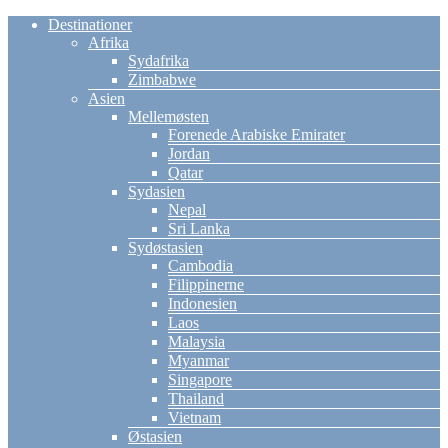
Destinationer
Afrika
Sydafrika
Zimbabwe
Asien
Mellemøsten
Forenede Arabiske Emirater
Jordan
Qatar
Sydasien
Nepal
Sri Lanka
Sydøstasien
Cambodia
Filippinerne
Indonesien
Laos
Malaysia
Myanmar
Singapore
Thailand
Vietnam
Østasien