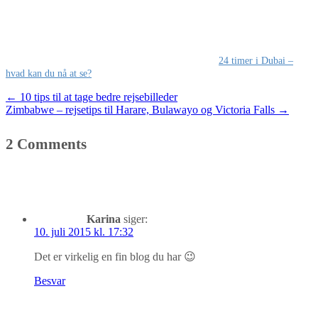
24 timer i Dubai –
hvad kan du nå at se?
Post
←
10 tips til at tage bedre rejsebilleder
Zimbabwe – rejsetips til Harare, Bulawayo og Victoria Falls
→
navigation
2 Comments
Karina
siger:
10. juli 2015 kl. 17:32
Det er virkelig en fin blog du har 😉
Besvar