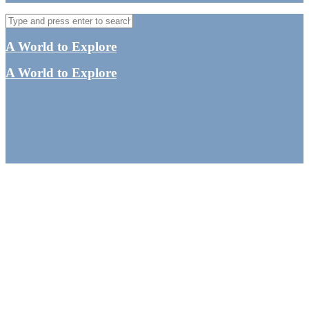
A World to Explore
A World to Explore
Rejsevideo: Dubai, New
Zealand, Tonga og
Sydney
By
Tine
Asien
,
Australien
,
Forenede Arabiske Emirater
,