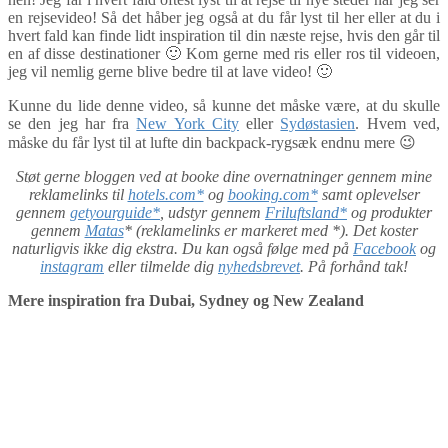
en rejsevideo! Så det håber jeg også at du får lyst til her eller at du i
hvert fald kan finde lidt inspiration til din næste rejse, hvis den går til
en af disse destinationer 🙂 Kom gerne med ris eller ros til videoen,
jeg vil nemlig gerne blive bedre til at lave video! 🙂
Kunne du lide denne video, så kunne det måske være, at du skulle
se den jeg har fra
New York City
eller
Sydøstasien
. Hvem ved,
måske du får lyst til at lufte din backpack-rygsæk endnu mere 😉
Støt gerne bloggen ved at booke dine overnatninger gennem mine
reklamelinks til
hotels.com*
og
booking.com*
samt oplevelser
gennem
getyourguide*
, udstyr gennem
Friluftsland*
og produkter
gennem
Matas
* (reklamelinks er markeret med *). Det koster
naturligvis ikke dig ekstra. Du kan også følge med på
Facebook
og
instagram
eller tilmelde dig
nyhedsbrevet
. På forhånd tak!
Mere inspiration fra Dubai, Sydney og New Zealand