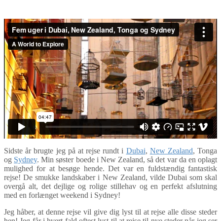
Mellemøsten
,
New South Wales
,
New Zealand
,
Oceanien
,
Sydney
,
Tonga
,
Video
Sidste år brugte jeg på at rejse rundt i
Dubai
,
New Zealand
, Tonga
og
Sydney
. Min søster boede i New Zealand, så det var da en oplagt
mulighed for at besøge hende. Det var en fuldstændig fantastisk
rejse! De smukke landskaber i New Zealand, vilde Dubai som skal
overgå alt, det dejlige og rolige stillehav og en perfekt afslutning
med en forlænget weekend i Sydney!
Jeg håber, at denne rejse vil give dig lyst til at rejse alle disse steder
hen! Jeg får i hvert fald oftest lyst til at rejse til nye steder når jeg ser