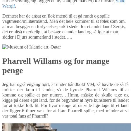
har de selvfølgelig bygget en ny souq (et marked) for turister,
Souq
Warqif
.
Dernæst har de ansat en flok mænd til at gå rundt og spille
vagtmænd/militærmænd. Men det hele kommer til at føles som om,
at man besøger en forlystelsespark i stedet for et andet land! Seriøs,
det er altså mærkeligt, at besøge et andet land og så føle at man
sidder i Djurs sommerland i stedet…..
Pharrell Willams og for mange
penge
Jeg har også engang hørt, at under håndbold VM, så havde de så få
turister der kom til landet, så de hyrede Pharrell Willams til at
komme og spille et par numre….Hmm, måske de skulle tage og
kigge på deres eget land, før de begynder at hyre kunstnere til landet
for at lokke folk til. For hvor mange af os ville lige tage til et land
der ligger 6 timer væk for at høre Pharrell spille, med mindre at vi
var total fans af Pharrell?