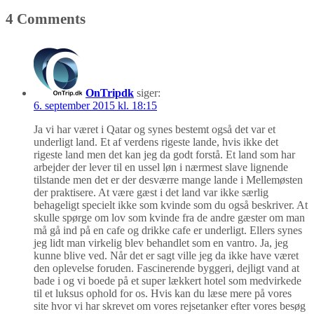
4 Comments
OnTripdk
siger:
6. september 2015 kl. 18:15
Ja vi har været i Qatar og synes bestemt også det var et
underligt land. Et af verdens rigeste lande, hvis ikke det
rigeste land men det kan jeg da godt forstå. Et land som har
arbejder der lever til en ussel løn i nærmest slave lignende
tilstande men det er der desværre mange lande i Mellemøsten
der praktisere. At være gæst i det land var ikke særlig
behageligt specielt ikke som kvinde som du også beskriver. At
skulle spørge om lov som kvinde fra de andre gæster om man
må gå ind på en cafe og drikke cafe er underligt. Ellers synes
jeg lidt man virkelig blev behandlet som en vantro. Ja, jeg
kunne blive ved. Når det er sagt ville jeg da ikke have været
den oplevelse foruden. Fascinerende byggeri, dejligt vand at
bade i og vi boede på et super lækkert hotel som medvirkede
til et luksus ophold for os. Hvis kan du læse mere på vores
site hvor vi har skrevet om vores rejsetanker efter vores besøg