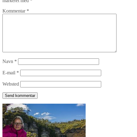
markeret med
*
Kommentar
*
Navn
*
E-mail
*
Websted