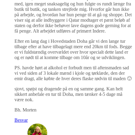
med, igen meget snaksagelig og hun fulgte os rundt længe fra
butik til butik, og tanken strejfede mig. Hvorfor går hun ikke
på arbejde, og hvordan har hun penge til at gå og shoppe. Det
viser sig at alle indbyggere i Qatar modtager et pænt beløb af
staten og derfor ikke behøver lave dagens gode gerning for at
få penge. Alt arbejdet udføres af primært Indere.
Efter en lang dag i Hovedstaden Doha går vi den lange tur
tilbage efter at have tilbagelagt mere end 20km til fods. Begge
er vi fuldstændig overvældet over hvor specialt dette land er
og er nødt til at komme tilbage om 10år og se udviklingen.
PS. havde hørt at alkohol er forbudt men til aftensmaden sad
vi ved siden af 3 lokale mænd i kjole og tørklæde, den der
emir dragt, alle købte de hver deres flaske rødvin til maden 🙂
sjovt, spøjst og dragende på en og samme gang. Kan helt
sikkert anbefale en tur til Doha, men tænker 4-5 dage må
være nok.
Bh. Morten
Besvar