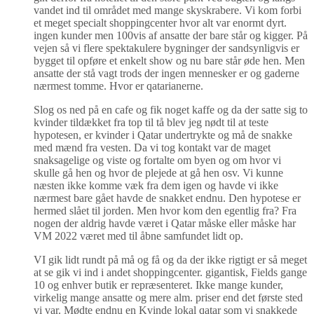
vandet ind til området med mange skyskrabere. Vi kom forbi
et meget specialt shoppingcenter hvor alt var enormt dyrt.
ingen kunder men 100vis af ansatte der bare står og kigger. På
vejen så vi flere spektakulere bygninger der sandsynligvis er
bygget til opføre et enkelt show og nu bare står øde hen. Men
ansatte der stå vagt trods der ingen mennesker er og gaderne
nærmest tomme. Hvor er qatarianerne.
Slog os ned på en cafe og fik noget kaffe og da der satte sig to
kvinder tildækket fra top til tå blev jeg nødt til at teste
hypotesen, er kvinder i Qatar undertrykte og må de snakke
med mænd fra vesten. Da vi tog kontakt var de maget
snaksagelige og viste og fortalte om byen og om hvor vi
skulle gå hen og hvor de plejede at gå hen osv. Vi kunne
næsten ikke komme væk fra dem igen og havde vi ikke
nærmest bare gået havde de snakket endnu. Den hypotese er
hermed slået til jorden. Men hvor kom den egentlig fra? Fra
nogen der aldrig havde været i Qatar måske eller måske har
VM 2022 været med til åbne samfundet lidt op.
VI gik lidt rundt på må og få og da der ikke rigtigt er så meget
at se gik vi ind i andet shoppingcenter. gigantisk, Fields gange
10 og enhver butik er repræsenteret. Ikke mange kunder,
virkelig mange ansatte og mere alm. priser end det første sted
vi var. Mødte endnu en Kvinde lokal qatar som vi snakkede