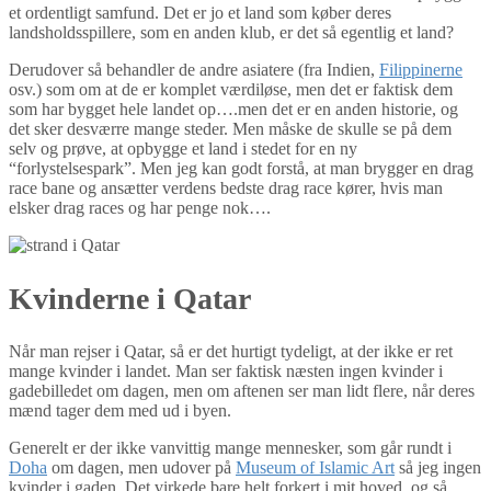
et ordentligt samfund. Det er jo et land som køber deres
landsholdsspillere, som en anden klub, er det så egentlig et land?
Derudover så behandler de andre asiatere (fra Indien,
Filippinerne
osv.) som om at de er komplet værdiløse, men det er faktisk dem
som har bygget hele landet op….men det er en anden historie, og
det sker desværre mange steder. Men måske de skulle se på dem
selv og prøve, at opbygge et land i stedet for en ny
“forlystelsespark”. Men jeg kan godt forstå, at man brygger en drag
race bane og ansætter verdens bedste drag race kører, hvis man
elsker drag races og har penge nok….
Kvinderne i Qatar
Når man rejser i Qatar, så er det hurtigt tydeligt, at der ikke er ret
mange kvinder i landet. Man ser faktisk næsten ingen kvinder i
gadebilledet om dagen, men om aftenen ser man lidt flere, når deres
mænd tager dem med ud i byen.
Generelt er der ikke vanvittig mange mennesker, som går rundt i
Doha
om dagen, men udover på
Museum of Islamic Art
så jeg ingen
kvinder i gaden. Det virkede bare helt forkert i mit hoved, og så