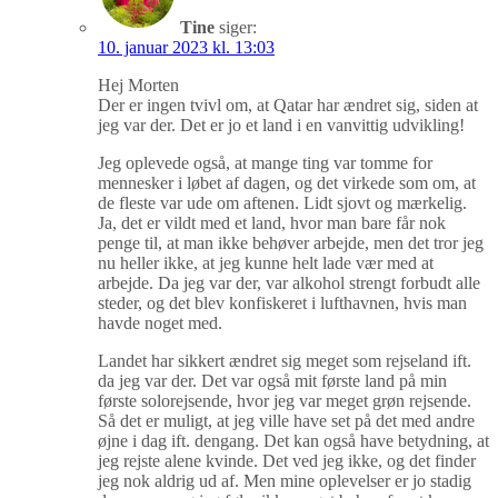
Tine
siger:
10. januar 2023 kl. 13:03
Hej Morten
Der er ingen tvivl om, at Qatar har ændret sig, siden at
jeg var der. Det er jo et land i en vanvittig udvikling!
Jeg oplevede også, at mange ting var tomme for
mennesker i løbet af dagen, og det virkede som om, at
de fleste var ude om aftenen. Lidt sjovt og mærkelig.
Ja, det er vildt med et land, hvor man bare får nok
penge til, at man ikke behøver arbejde, men det tror jeg
nu heller ikke, at jeg kunne helt lade vær med at
arbejde. Da jeg var der, var alkohol strengt forbudt alle
steder, og det blev konfiskeret i lufthavnen, hvis man
havde noget med.
Landet har sikkert ændret sig meget som rejseland ift.
da jeg var der. Det var også mit første land på min
første solorejsende, hvor jeg var meget grøn rejsende.
Så det er muligt, at jeg ville have set på det med andre
øjne i dag ift. dengang. Det kan også have betydning, at
jeg rejste alene kvinde. Det ved jeg ikke, og det finder
jeg nok aldrig ud af. Men mine oplevelser er jo stadig