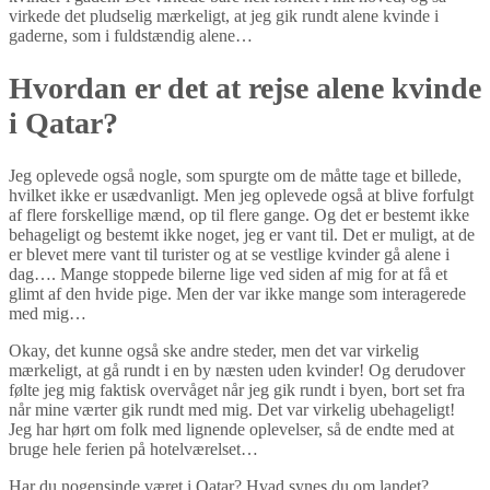
virkede det pludselig mærkeligt, at jeg gik rundt alene kvinde i
gaderne, som i fuldstændig alene…
Hvordan er det at rejse alene kvinde
i Qatar?
Jeg oplevede også nogle, som spurgte om de måtte tage et billede,
hvilket ikke er usædvanligt. Men jeg oplevede også at blive forfulgt
af flere forskellige mænd, op til flere gange. Og det er bestemt ikke
behageligt og bestemt ikke noget, jeg er vant til. Det er muligt, at de
er blevet mere vant til turister og at se vestlige kvinder gå alene i
dag…. Mange stoppede bilerne lige ved siden af mig for at få et
glimt af den hvide pige. Men der var ikke mange som interagerede
med mig…
Okay, det kunne også ske andre steder, men det var virkelig
mærkeligt, at gå rundt i en by næsten uden kvinder! Og derudover
følte jeg mig faktisk overvåget når jeg gik rundt i byen, bort set fra
når mine værter gik rundt med mig. Det var virkelig ubehageligt!
Jeg har hørt om folk med lignende oplevelser, så de endte med at
bruge hele ferien på hotelværelset…
Har du nogensinde været i Qatar? Hvad synes du om landet?