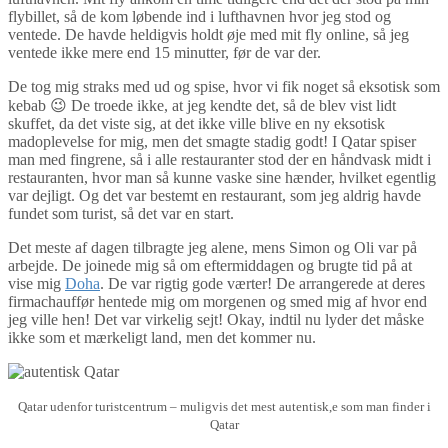
flybillet, så de kom løbende ind i lufthavnen hvor jeg stod og
ventede. De havde heldigvis holdt øje med mit fly online, så jeg
ventede ikke mere end 15 minutter, før de var der.
De tog mig straks med ud og spise, hvor vi fik noget så eksotisk som
kebab 😉 De troede ikke, at jeg kendte det, så de blev vist lidt
skuffet, da det viste sig, at det ikke ville blive en ny eksotisk
madoplevelse for mig, men det smagte stadig godt! I Qatar spiser
man med fingrene, så i alle restauranter stod der en håndvask midt i
restauranten, hvor man så kunne vaske sine hænder, hvilket egentlig
var dejligt. Og det var bestemt en restaurant, som jeg aldrig havde
fundet som turist, så det var en start.
Det meste af dagen tilbragte jeg alene, mens Simon og Oli var på
arbejde. De joinede mig så om eftermiddagen og brugte tid på at
vise mig
Doha
. De var rigtig gode værter! De arrangerede at deres
firmachauffør hentede mig om morgenen og smed mig af hvor end
jeg ville hen! Det var virkelig sejt! Okay, indtil nu lyder det måske
ikke som et mærkeligt land, men det kommer nu.
Qatar udenfor turistcentrum – muligvis det mest autentisk,e som man finder i
Qatar