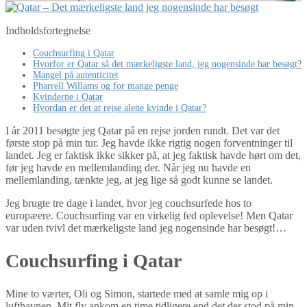
Indholdsfortegnelse
Couchsurfing i Qatar
Hvorfor er Qatar så det mærkeligste land, jeg nogensinde har besøgt?
Mangel på autenticitet
Pharrell Willams og for mange penge
Kvinderne i Qatar
Hvordan er det at rejse alene kvinde i Qatar?
I år 2011 besøgte jeg Qatar på en rejse jorden rundt. Det var det
første stop på min tur. Jeg havde ikke rigtig nogen forventninger til
landet. Jeg er faktisk ikke sikker på, at jeg faktisk havde hørt om det,
før jeg havde en mellemlanding der. Når jeg nu havde en
mellemlanding, tænkte jeg, at jeg lige så godt kunne se landet.
Jeg brugte tre dage i landet, hvor jeg couchsurfede hos to
europæere. Couchsurfing var en virkelig fed oplevelse! Men Qatar
var uden tvivl det mærkeligste land jeg nogensinde har besøgt!…
Couchsurfing i Qatar
Mine to værter, Oli og Simon, startede med at samle mig op i
lufthavnen. Mit fly ankom en time tidligere end det der stod på min