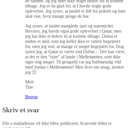
de samme, og jeg føler ikke noget behov for at komme
tilbage. Jeg er da glad for, at I havde nogle gode
oplevelser. Jeg synes, at landet er lidt for poleret og bare
skal vise, hvor mange penge de har.
Jeg synes, at landet manglede sjæl og autenticitet.
Bevares, jeg havde også gode oplevelser i Qatar, men
jeg har ikke et behov til at komme tilbage. Dubai er
endnu et sted, som jeg heller ikke er videre begejstret
for, men jeg ved, at mange er meget begejstret for. Dog
synes jeg, at Qatar er værre end Dubai… Det kan være,
at det er den “type” af lande i Mellemøsten, som ikke
siger mig meget. Til gengæld var jeg fuldstændig vild
med Jordan i Mellemøsten! Men hver sin smag, tænker
jeg 🙂
Mvh
Tine
Besvar
Skriv et svar
Din e-mailadresse vil ikke blive publiceret.
Krævede felter er