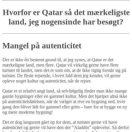
Hvorfor er Qatar så det mærkeligste
land, jeg nogensinde har besøgt?
Mangel på autenticitet
Der er ikke én bestemt grund til, at jeg synes, at Qatar er det
mærkeligste land, men flere. Qatar vil virkelig gerne have flere
turister til landet, men det er som om, at de ikke rigtig forstår sig på
turister. De fleste rejsende, i hvert fald dem jeg kender, vil gerne
opleve noget kultur og autenticitet, når de rejser.
Qatar er et relativt ungt land, så selvfølgelig finder man ikke mange
gamle bygninger eller en gammel kultur. Men det hjælper altså ikke
på autenticitetsfølelsen, når de vælger at rive en bygning ned, hver
gang den bliver lidt for gammel eller grim – bare for at bygge en ny
og mere moderne bygning!
Det er dog langsomt gået op for dem, at turister gerne vil have
autenticitet og gerne vil have den der “Aladdin” oplevelse. Så derfor