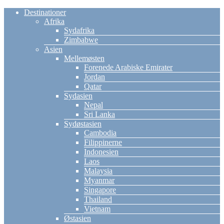
Destinationer
Afrika
Sydafrika
Zimbabwe
Asien
Mellemøsten
Forenede Arabiske Emirater
Jordan
Qatar
Sydasien
Nepal
Sri Lanka
Sydøstasien
Cambodia
Filippinerne
Indonesien
Laos
Malaysia
Myanmar
Singapore
Thailand
Vietnam
Østasien