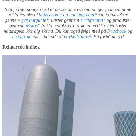
Støt gerne bloggen ved at booke dine overnatninger gennem mine
reklamelinks til
hotels.com*
og
booking.com*
samt oplevelser
gennem
getyourguide*
, udstyr gennem
Friluftsland*
og produkter
gennem
Matas
* (reklamelinks er markeret med *). Det koster
naturligvis ikke dig ekstra. Du kan også følge med på
Facebook
og
instagram
eller tilmelde dig
nyhedsbrevet
. På forhånd tak!
Relaterede indlæg