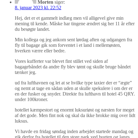
Morten
siger:
8. januar 2023 kl. 22:52
Hej, det er et gammelt indlæg men vil alligevel give min
mening til kende. Måske har tingene ændret sig her 11 år efter
du besøgte landet.
Min kollega og jeg ankom sent lørdag aften og udgangen fra
fly til bagage gik som forventet i et land i mellemøsten,
hverken værre eller bedre.
Vores kufferter var blevet fint stillet ved siden af
bagagebåndet da andre fly blev tømt og skulle bruge båndet
tænker jeg.
ud fra lufthavnen og let at se hvilke type taxier der er “ægte”
og nemt at tage en sådan uden at skulle spekulere i om der er
en der fusker og snyder. Direkte fra lufthavn til hotel 45 QRY.
under 100kroner.
hotellet kæmpestort og enormt luksuriøst og næsten for meget
af det gode. Men fint nok og skal da ikke brokke mig over lidt
luksus.
Vi havde en fridag søndag inden arbejdet startede mandag og
gik derfor fra hotellet til den store park ved bugten og langs