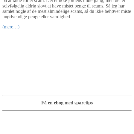
på at falde for et scam. Det er ikke jordens undergang, men det er
selvfølgelig aldrig sjovt at have mistet penge til scams. Så jeg har
samlet nogle af de mest almindelige scams, så du ikke behøver miste
unødvendige penge eller værdighed.
(mere…)
Få en ebog med sparetips