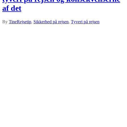
af det
By
Tine
Rejsetip
,
Sikkerhed på rejsen
,
Tyveri på rejsen