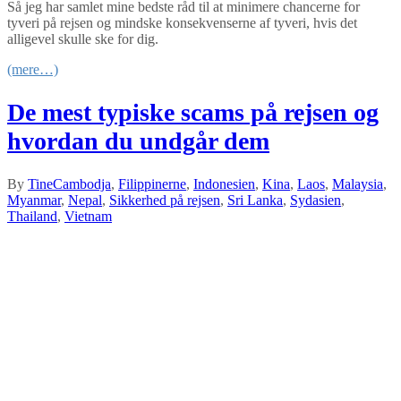
Så jeg har samlet mine bedste råd til at minimere chancerne for
tyveri på rejsen og mindske konsekvenserne af tyveri, hvis det
alligevel skulle ske for dig.
(mere…)
De mest typiske scams på rejsen og
hvordan du undgår dem
By
Tine
Cambodja
,
Filippinerne
,
Indonesien
,
Kina
,
Laos
,
Malaysia
,
Myanmar
,
Nepal
,
Sikkerhed på rejsen
,
Sri Lanka
,
Sydasien
,
Thailand
,
Vietnam