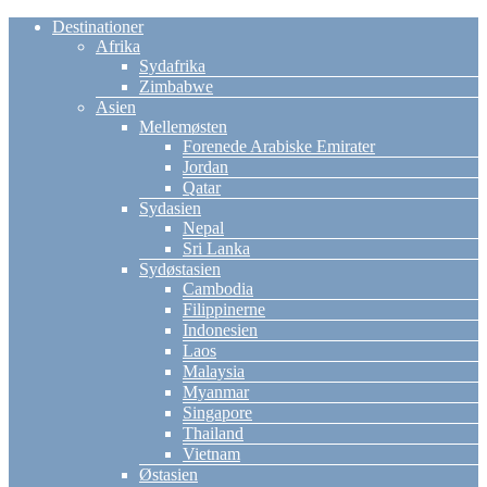
Destinationer
Afrika
Sydafrika
Zimbabwe
Asien
Mellemøsten
Forenede Arabiske Emirater
Jordan
Qatar
Sydasien
Nepal
Sri Lanka
Sydøstasien
Cambodia
Filippinerne
Indonesien
Laos
Malaysia
Myanmar
Singapore
Thailand
Vietnam
Østasien