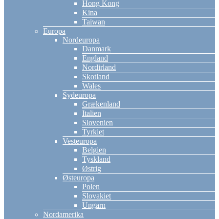
Hong Kong
Kina
Taiwan
Europa
Nordeuropa
Danmark
England
Nordirland
Skotland
Wales
Sydeuropa
Grækenland
Italien
Slovenien
Tyrkiet
Vesteuropa
Belgien
Tyskland
Østrig
Østeuropa
Polen
Slovakiet
Ungarn
Nordamerika