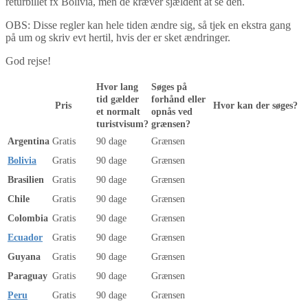
returbillet fx Bolivia, men de kræver sjældent at se den.
OBS: Disse regler kan hele tiden ændre sig, så tjek en ekstra gang
på um og skriv evt hertil, hvis der er sket ændringer.
God rejse!
Hvor lang
Søges på
tid gælder
forhånd eller
Pris
Hvor kan der søges?
et normalt
opnås ved
turistvisum?
grænsen?
Argentina
Gratis
90 dage
Grænsen
Bolivia
Gratis
90 dage
Grænsen
Brasilien
Gratis
90 dage
Grænsen
Chile
Gratis
90 dage
Grænsen
Colombia
Gratis
90 dage
Grænsen
Ecuador
Gratis
90 dage
Grænsen
Guyana
Gratis
90 dage
Grænsen
Paraguay
Gratis
90 dage
Grænsen
Peru
Gratis
90 dage
Grænsen