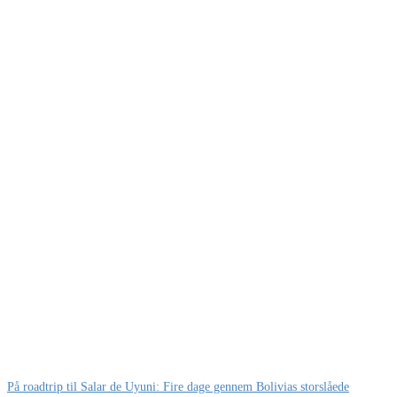
På roadtrip til Salar de Uyuni: Fire dage gennem Bolivias storslåede