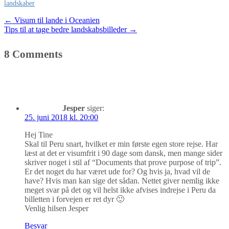
landskaber
Post
←
Visum til lande i Oceanien
Tips til at tage bedre landskabsbilleder
→
navigation
8 Comments
Jesper
siger:
25. juni 2018 kl. 20:00
Hej Tine
Skal til Peru snart, hvilket er min første egen store rejse. Har
læst at det er visumfrit i 90 dage som dansk, men mange sider
skriver noget i stil af “Documents that prove purpose of trip”.
Er det noget du har været ude for? Og hvis ja, hvad vil de
have? Hvis man kan sige det sådan. Nettet giver nemlig ikke
meget svar på det og vil helst ikke afvises indrejse i Peru da
billetten i forvejen er ret dyr 🙂
Venlig hilsen Jesper
Besvar