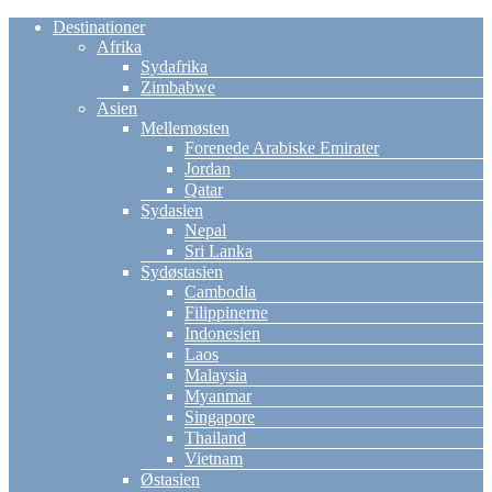
Destinationer
Afrika
Sydafrika
Zimbabwe
Asien
Mellemøsten
Forenede Arabiske Emirater
Jordan
Qatar
Sydasien
Nepal
Sri Lanka
Sydøstasien
Cambodia
Filippinerne
Indonesien
Laos
Malaysia
Myanmar
Singapore
Thailand
Vietnam
Østasien