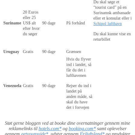
Du skal søge et
“tourist card” på en
20 Euros
Surinamsk ambassade
eller 25
eller et konsulat eller i
Suriname
US$ alt
90 dage
På forhånd
Schipol lufthavn
efter hvor
du søger
Du skal kunne vise en
returbillet
Uruguay
Gratis
90 dage
Grænsen
Hvis du flyver
ind i landet, så
får du det i
lufthavenen
Venezuela
Gratis
90 dage
Rejser du ind i
landet på
anden måde, så
skal du have
det i forvejen
Støt gerne bloggen ved at booke dine overnatninger gennem mine
reklamelinks til
hotels.com*
og
booking.com*
samt oplevelser
gennem
getyourguide*
, udstyr gennem
Friluftsland*
og produkter