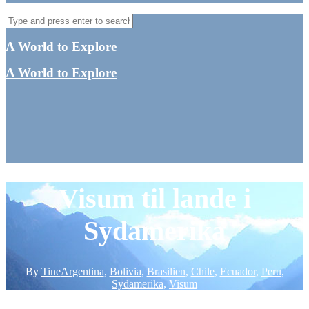
A World to Explore
A World to Explore
Visum til lande i
Sydamerika
By
Tine
Argentina
,
Bolivia
,
Brasilien
,
Chile
,
Ecuador
,
Peru
,
Sydamerika
,
Visum