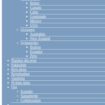
Belize
Canada
Cuba
Guatemala
Mexico
USA
Oceanien
Australien
New Zealand
Sydamerika
Bolivia
Ecuador
Peru
Planlæg din rejse
Pakkeliste
Rejs alene
Rejsebudget
Vandring
Nyttige links
Om
Kontakt
Samarbejde
Collaboration