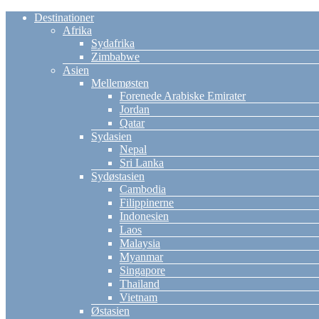
Destinationer
Afrika
Sydafrika
Zimbabwe
Asien
Mellemøsten
Forenede Arabiske Emirater
Jordan
Qatar
Sydasien
Nepal
Sri Lanka
Sydøstasien
Cambodia
Filippinerne
Indonesien
Laos
Malaysia
Myanmar
Singapore
Thailand
Vietnam
Østasien