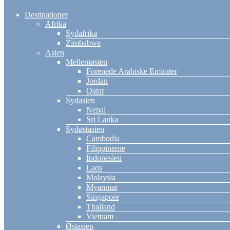
Destinationer
Afrika
Sydafrika
Zimbabwe
Asien
Mellemøsten
Forenede Arabiske Emirater
Jordan
Qatar
Sydasien
Nepal
Sri Lanka
Sydøstasien
Cambodia
Filippinerne
Indonesien
Laos
Malaysia
Myanmar
Singapore
Thailand
Vietnam
Østasien