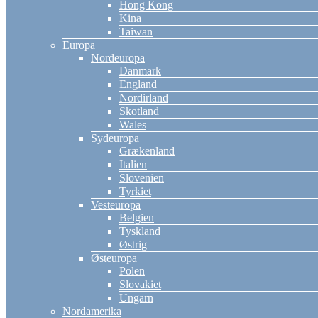
Hong Kong
Kina
Taiwan
Europa
Nordeuropa
Danmark
England
Nordirland
Skotland
Wales
Sydeuropa
Grækenland
Italien
Slovenien
Tyrkiet
Vesteuropa
Belgien
Tyskland
Østrig
Østeuropa
Polen
Slovakiet
Ungarn
Nordamerika