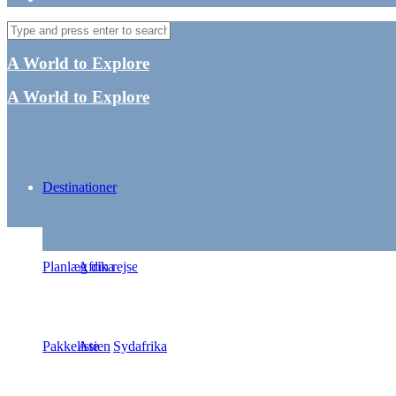
A World to Explore
A World to Explore
Destinationer
5 gode tips til p
Planlæg din rejse
Afrika
Pakkeliste
Asien
Sydafrika