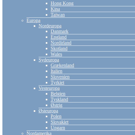
Hong Kong
Kina
Taiwan
Europa
Nordeuropa
Danmark
England
Nordirland
Skotland
Wales
Sydeuropa
Grækenland
Italien
Slovenien
Tyrkiet
Vesteuropa
Belgien
Tyskland
Østrig
Østeuropa
Polen
Slovakiet
Ungarn
Nordamerika